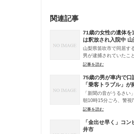
関連記事
71歳の女性の遺体を
は釈放され入院中 山
山梨県笛吹市で同居する
男が逮捕されていたこと
記事を読む
75歳の男が車内で
「乗客トラブル」が
「新聞の音がうるさい」
朝10時15分ごろ、警視
記事を読む
「金出せ早く」コン
井市