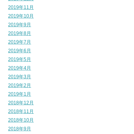
2019年11月
2019年10月
2019年9月
2019年8月
2019年7月
2019年6月
2019年5月
2019年4月
2019年3月
2019年2月
2019年1月
2018年12月
2018年11月
2018年10月
2018年9月