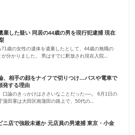
遺棄した疑い 同居の44歳の男を現行犯逮捕 現在
梨
71歳の女性の遺体を遺棄したとして、44歳の無職の
が分かりました。 男はすでに釈放され現在入院...
口論、相手の顔をナイフで切りつけ…バスや電車で
頻発する理由
 口論のきっかけはささいなことだった──。 6月1日の
庁蒲田署は大田区南蒲田の路上で、50代の...
ビニ店で強殺未遂か 元店員の男逮捕 東京・小金