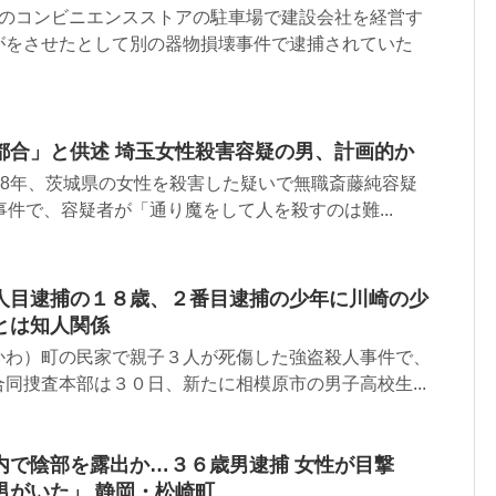
市のコンビニエンスストアの駐車場で建設会社を経営す
がをさせたとして別の器物損壊事件で逮捕されていた
都合」と供述 埼玉女性殺害容疑の男、計画的か
18年、茨城県の女性を殺害した疑いで無職斎藤純容疑
事件で、容疑者が「通り魔をして人を殺すのは難...
人目逮捕の１８歳、２番目逮捕の少年に川崎の少
とは知人関係
かわ）町の民家で親子３人が死傷した強盗殺人事件で、
同捜査本部は３０日、新たに相模原市の男子高校生...
内で陰部を露出か…３６歳男逮捕 女性が目撃
男がいた」 静岡・松崎町