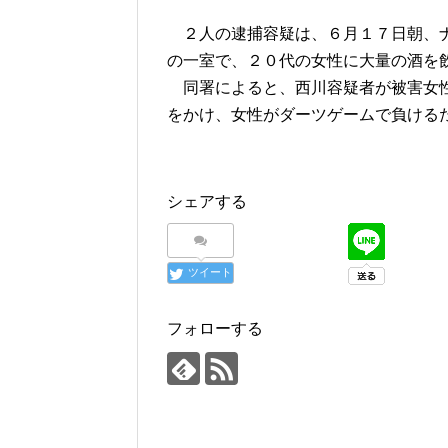
２人の逮捕容疑は、６月１７日朝、ナ
の一室で、２０代の女性に大量の酒を
同署によると、西川容疑者が被害女性
をかけ、女性がダーツゲームで負ける
シェアする
ツイート
フォローする