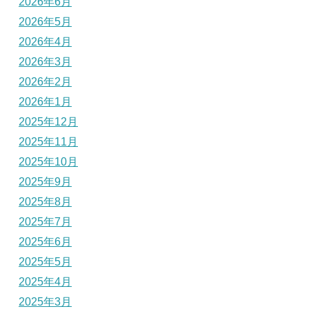
2026年6月
2026年5月
2026年4月
2026年3月
2026年2月
2026年1月
2025年12月
2025年11月
2025年10月
2025年9月
2025年8月
2025年7月
2025年6月
2025年5月
2025年4月
2025年3月