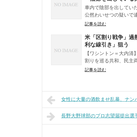
車内で陰部を出してい
公然わいせつの疑いで逮
記事を読む
米「区割り戦争」過
利な線引き」狙う
【ワシントン＝大内清】
割りを巡る共和、民主両
記事を読む
女性に大量の酒飲ませ乱暴、ナン
長野大野球部のプロ志望届提出選