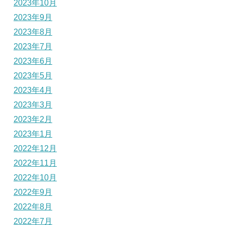
2023年10月
2023年9月
2023年8月
2023年7月
2023年6月
2023年5月
2023年4月
2023年3月
2023年2月
2023年1月
2022年12月
2022年11月
2022年10月
2022年9月
2022年8月
2022年7月