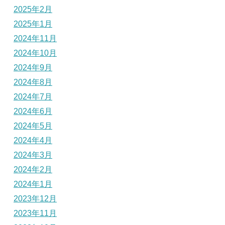
2025年2月
2025年1月
2024年11月
2024年10月
2024年9月
2024年8月
2024年7月
2024年6月
2024年5月
2024年4月
2024年3月
2024年2月
2024年1月
2023年12月
2023年11月