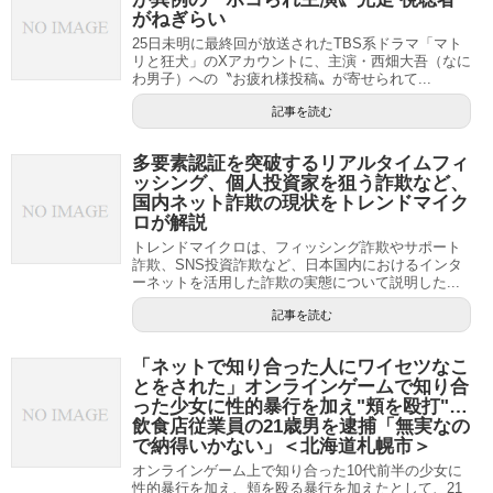
がねぎらい
25日未明に最終回が放送されたTBS系ドラマ「マト
リと狂犬」のXアカウントに、主演・西畑大吾（なに
わ男子）への〝お疲れ様投稿〟が寄せられて...
記事を読む
多要素認証を突破するリアルタイムフィ
ッシング、個人投資家を狙う詐欺など、
国内ネット詐欺の現状をトレンドマイク
ロが解説
トレンドマイクロは、フィッシング詐欺やサポート
詐欺、SNS投資詐欺など、日本国内におけるインタ
ーネットを活用した詐欺の実態について説明した...
記事を読む
「ネットで知り合った人にワイセツなこ
とをされた」オンラインゲームで知り合
った少女に性的暴行を加え"頬を殴打"…
飲食店従業員の21歳男を逮捕「無実なの
で納得いかない」＜北海道札幌市＞
オンラインゲーム上で知り合った10代前半の少女に
性的暴行を加え、頬を殴る暴行を加えたとして、21