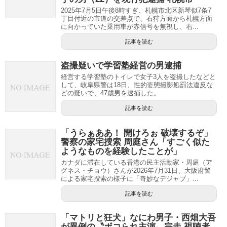
2025年7月5日午後8時すぎ、札幌市北区新琴似7条7
丁目付近の市道の交差点で、石狩方面から札幌方面
に向かっていた乗用車が赤信号を無視し、右...
記事を読む
盗撮疑いで学習塾経営の男逮捕
経営する学習塾のトイレで女子3人を盗撮したなどと
して、岐阜県警は18日、性的姿態撮影処罰法違反な
どの疑いで、47歳男を逮捕した。
記事を読む
「うらぁああ！ 開けろぉ 破壊するぞ」
警察の家宅捜索 周庭さん「すごく似た
ようなものを経験したことが」
カナダに滞在している香港の民主活動家・周庭（ア
グネス・チョウ）さんが2026年7月31日、大阪府警
による家宅捜索の様子に「奇妙なデジャブ」...
記事を読む
「マトリと狂犬」なにわ男子・西畑大吾
が異例の〝ボコられ主演〟完走 視聴者