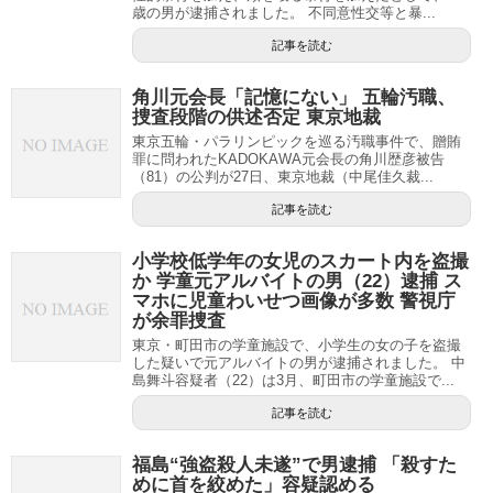
歳の男が逮捕されました。 不同意性交等と暴...
記事を読む
角川元会長「記憶にない」 五輪汚職、
捜査段階の供述否定 東京地裁
東京五輪・パラリンピックを巡る汚職事件で、贈賄
罪に問われたKADOKAWA元会長の角川歴彦被告
（81）の公判が27日、東京地裁（中尾佳久裁...
記事を読む
小学校低学年の女児のスカート内を盗撮
か 学童元アルバイトの男（22）逮捕 ス
マホに児童わいせつ画像が多数 警視庁
が余罪捜査
東京・町田市の学童施設で、小学生の女の子を盗撮
した疑いで元アルバイトの男が逮捕されました。 中
島舞斗容疑者（22）は3月、町田市の学童施設で...
記事を読む
福島“強盗殺人未遂”で男逮捕 「殺すた
めに首を絞めた」容疑認める