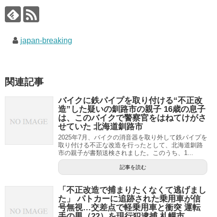
japan-breaking
関連記事
バイクに鉄パイプを取り付ける“不正改
造”した疑いの釧路市の親子 16歳の息子
は、このバイクで警察官をはねてけがさ
せていた 北海道釧路市
2025年7月、バイクの消音器を取り外して鉄パイプを
取り付ける不正な改造を行ったとして、北海道釧路
市の親子が書類送検されました。このうち、1...
記事を読む
「不正改造で捕まりたくなくて逃げまし
た」 パトカーに追跡された乗用車が信
号無視…交差点で軽乗用車と衝突 運転
手の男（22）を現行犯逮捕 札幌市