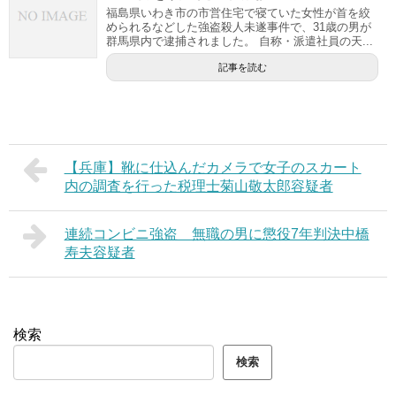
福島県いわき市の市営住宅で寝ていた女性が首を絞
められるなどした強盗殺人未遂事件で、31歳の男が
群馬県内で逮捕されました。 自称・派遣社員の天...
記事を読む
【兵庫】靴に仕込んだカメラで女子のスカート
内の調査を行った税理士菊山敬太郎容疑者
連続コンビニ強盗 無職の男に懲役7年判決中橋
寿夫容疑者
検索
検索