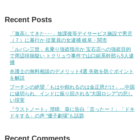
Recent Posts
「激高してきた･･･」放課後等デイサービス施設で男児
（７）に暴行か 従業員の女逮捕 岐阜・関市
「ルパン三世」名乗り強盗指示か 宝石店への強盗目的
で周辺徘徊疑い トクリュウ事件で山口組系幹部ら5人逮
捕
弁護士の無料相談のデメリット4選 失敗を防ぐポイント
を解説
プーチンの絶望「もはや頼れるのは金正恩だけ」…中国
に値切られ、インドに振り回される“大国ロシア”の悲し
い現実
『ラストノート』澄晴、葵に告白「言ったー！」「ドキ
ドキする」の声 “優子劇場”も話題
Recent Comments