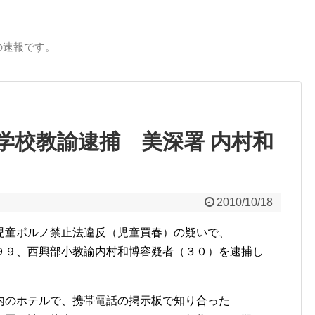
の速報です。
学校教諭逮捕 美深署 内村和
2010/10/18
児童ポルノ禁止法違反（児童買春）の疑いで、
９、西興部小教諭内村和博容疑者（３０）を逮捕し
のホテルで、携帯電話の掲示板で知り合った