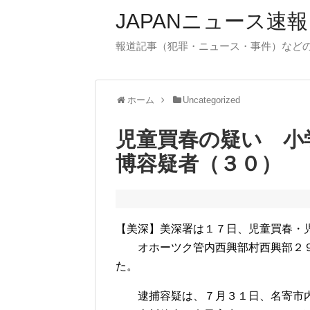
JAPANニュース速報
報道記事（犯罪・ニュース・事件）など
ホーム
Uncategorized
児童買春の疑い 小
博容疑者（３０）
【美深】美深署は１７日、児童買春・
オホーツク管内西興部村西興部２９
た。
逮捕容疑は、７月３１日、名寄市内