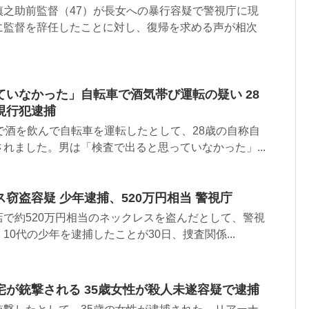
慎之助前監督（47）が長女への暴行容疑で警視庁に現
に監督を辞任したことに対し、復帰を求める声が相次
いなかった」自転車で酒気帯び運転の疑い 28
現行犯逮捕
で酒を飲んで自転車を運転したとして、28歳の自称自
れました。男は「検査で出ると思っていなかった」...
窃盗容疑 少年逮捕、520万円相当 警視庁
で約520万円相当のネックレスを盗んだとして、警視
0代の少年を逮捕したことが30日、捜査関係...
が銃撃される 35歳女性が殺人未遂容疑で逮捕