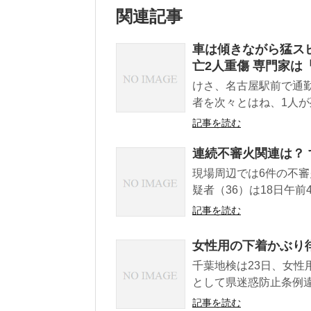
関連記事
車は傾きながら猛スピ
亡2人重傷 専門家は
けさ、名古屋駅前で通
者を次々とはね、1人が死
記事を読む
連続不審火関連は？
現場周辺では6件の不審
疑者（36）は18日午前
記事を読む
女性用の下着かぶり
千葉地検は23日、女
として県迷惑防止条例違
記事を読む