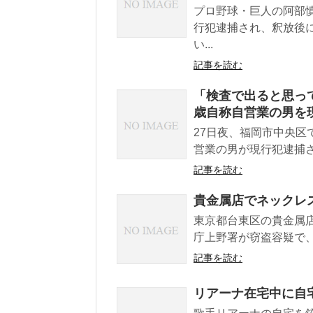
プロ野球・巨人の阿部
行犯逮捕され、釈放後
い...
記事を読む
「検査で出ると思って
歳自称自営業の男を
27日夜、福岡市中央区
営業の男が現行犯逮捕さ
記事を読む
貴金属店でネックレス
東京都台東区の貴金属店
庁上野署が窃盗容疑で、1
記事を読む
リアーナ在宅中に自宅