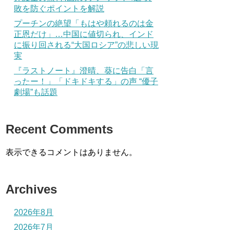
敗を防ぐポイントを解説
プーチンの絶望「もはや頼れるのは金
正恩だけ」…中国に値切られ、インド
に振り回される“大国ロシア”の悲しい現
実
『ラストノート』澄晴、葵に告白「言
ったー！」「ドキドキする」の声 “優子
劇場”も話題
Recent Comments
表示できるコメントはありません。
Archives
2026年8月
2026年7月