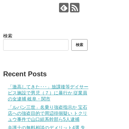
検索
検索
Recent Posts
「激高してきた･･･」放課後等デイサー
ビス施設で男児（７）に暴行か 従業員
の女逮捕 岐阜・関市
「ルパン三世」名乗り強盗指示か 宝石
店への強盗目的で周辺徘徊疑い トクリ
ュウ事件で山口組系幹部ら5人逮捕
弁護士の無料相談のデメリット4選 失