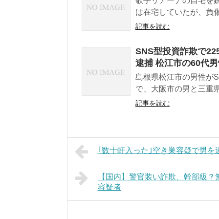
歌手リアーナの自宅を
は在宅していたが、負傷
記事を読む
SNS型投資詐欺で2
逮捕 松江市の60代
島根県松江市の男性がS
で、大阪市の男と三重県
記事を読む
｢数十軒入った｣空き巣容疑で男を
【国内】警官装い詐欺、幹部級？
容疑者