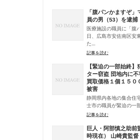
「腹パンかますぞ」
員の男（53）を逮捕
医療施設の職員に「腹
日、広島市安佐南区安
た...
記事を読む
【緊迫の一部始終】
ター窃盗 団地内に
買取価格１個１５０
被害
静岡県内各地の集合住
士市の職員が緊迫の一部
記事を読む
巨人・阿部慎之助前監
時現在） 山崎貴監