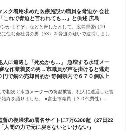
マスク着用求めた医療施設の職員を脅迫か 会社
「これで脅迫と言われても…」と供述 広島
パンかますぞ」などと脅したとして、広島県警は10
東に住む会社員の男（53）を脅迫の疑いで逮捕しまし
犯人に遭遇し「死ぬかも…」 急増する水道メー
不審な作業着姿の男→市職員が声を掛けると逃走
０円で銅の売却目的か 静岡県内で６７０個以上
宅で相次ぐ水道メーターの窃盗被害。犯人に遭遇した富
始終を語りました。 ●富士市職員（３０代男性）...
督の復帰求め署名サイトに7万6300超（27日22
督「人間の力で元に戻さないといけない」