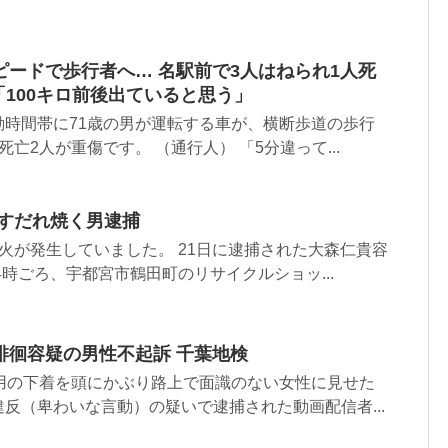
ードで歩行者へ… 名駅前で3人はねられ1人死
「100キロ前後出ていると思う」
勤時間帯に71歳の男が運転する車が、横断歩道の歩行
亡2人が重傷です。 （通行人） 「5分違って...
 すだれ焼く男逮捕
火が発生していました。 21日に逮捕された大森仁貴容
4時ごろ、宇都宮市鶴田町のリサイクルショッ...
徘徊容疑の男性不起訴 千葉地検
性用の下着を頭にかぶり路上で面識のない女性に見せた
反（卑わいな言動）の疑いで逮捕された動画配信者...