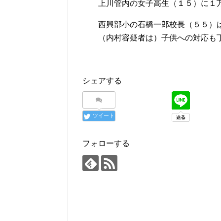
上川管内の女子高生（１５）に１万
西興部小の石橋一郎校長（５５）は
（内村容疑者は）子供への対応も丁
シェアする
ツイート
フォローする