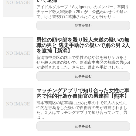
いで逮捕
アイドルグループ「Aぇ!group」のメンバー、草間リ
チャード敬太容疑者（29）が、公然わいせつの疑い
で、けさ警視庁に逮捕されたことが分かり...
記事を読む
男性の頭や顔を殴り殺人未遂の疑いの無
職の男と 逃走手助けの疑いで別の男 2人
を逮捕【新潟】
新潟市中央区の路上で男性の頭や顔を殴りケガをさ
せた殺人未遂の疑いで、新潟市中央区の無職の男(55)
が逮捕されました。さらに、逃走を手助けした...
記事を読む
マッチングアプリで知り合った女性に車
内で性的行為か自衛官の男逮捕【熊本】
熊本市南区の駐車場に止めた車の中で知人の女性に
性的な行為をした疑いで自衛官の男が逮捕されまし
た。２人はマッチングアプリで知り合っていて、男
は...
記事を読む