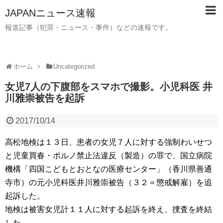
JAPANニュース速報
報道記事（犯罪・ニュース・事件）などの速報です。
ホーム
Uncategorized
女児7人の下腹部をスマホで撮影。小児科医 井
川雅崇被告を起訴
2017/10/14
高松地検は１３日、患者の女児７人に対する強制わいせつ
と児童買春・ポルノ禁止法違反（製造）の罪で、国立病院
機構「四国こどもとおとなの医療センター」（香川県善通
寺市）の元小児科医井川雅崇被告（３２＝懲戒解雇）を追
起訴した。
地検は被害女児計１１人に対する起訴を終え、捜査を終結
した。