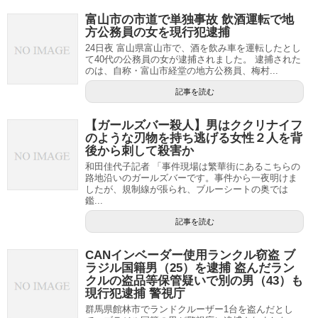
富山市の市道で単独事故 飲酒運転で地
方公務員の女を現行犯逮捕
24日夜 富山県富山市で、酒を飲み車を運転したとし
て40代の公務員の女が逮捕されました。 逮捕された
のは、自称・富山市経堂の地方公務員、梅村...
記事を読む
【ガールズバー殺人】男はククリナイフ
のような刃物を持ち逃げる女性２人を背
後から刺して殺害か
和田佳代子記者 「事件現場は繁華街にあるこちらの
路地沿いのガールズバーです。事件から一夜明けま
したが、規制線が張られ、ブルーシートの奥では
鑑...
記事を読む
CANインベーダー使用ランクル窃盗 ブ
ラジル国籍男（25）を逮捕 盗んだラン
クルの盗品等保管疑いで別の男（43）も
現行犯逮捕 警視庁
群馬県館林市でランドクルーザー1台を盗んだとし