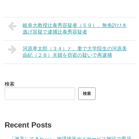
岐阜大教授辻泰秀容疑者（５９）、無免許ひき
逃げ容疑で逮捕辻泰秀容疑者
河原孝太郎（３４）と、妻で大学院生の河原美
由紀（２８）夫婦を窃盗の疑いで再逮捕
検索
検索
Recent Posts
「激高してきた･･･」放課後等デイサービス施設で男児