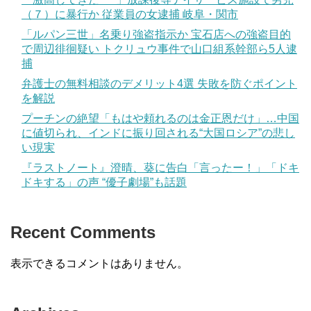
（７）に暴行か 従業員の女逮捕 岐阜・関市
「ルパン三世」名乗り強盗指示か 宝石店への強盗目的
で周辺徘徊疑い トクリュウ事件で山口組系幹部ら5人逮
捕
弁護士の無料相談のデメリット4選 失敗を防ぐポイント
を解説
プーチンの絶望「もはや頼れるのは金正恩だけ」…中国
に値切られ、インドに振り回される“大国ロシア”の悲し
い現実
『ラストノート』澄晴、葵に告白「言ったー！」「ドキ
ドキする」の声 “優子劇場”も話題
Recent Comments
表示できるコメントはありません。