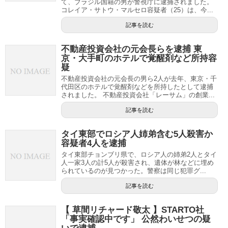
て、ブラジル国籍の男が警視庁に逮捕されました。
コレイア・サトウ・マルセロ容疑者（25）は、今...
記事を読む
不動産投資会社の元会長らを逮捕 東
京・大手町のホテルで覚醒剤など所持容
疑
不動産投資会社の元会長の男ら2人が去年、東京・千
代田区のホテルで覚醒剤などを所持したとして逮捕
されました。 不動産投資会社「レーサム」の創業...
記事を読む
タイ東部でロシア人姉弟含む5人殺害か
容疑者4人を逮捕
タイ東部チョンブリ県で、ロシア人の姉弟2人とタイ
人一家3人の計5人が殺害され、遺体が林などに埋め
られているのが見つかった。警察は同じ犯罪グ...
記事を読む
【 草間リチャード敬太 】STARTO社
「事実確認中です」 公然わいせつの疑