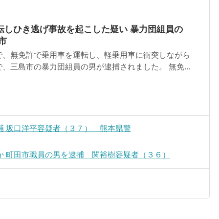
転しひき逃げ事故を起こした疑い 暴力団組員の
市
で、無免許で乗用車を運転し、軽乗用車に衝突しながら
、三島市の暴力団組員の男が逮捕されました。 無免...
捕 坂口洋平容疑者（３７） 熊本県警
か 町田市職員の男を逮捕 関裕樹容疑者（３６）