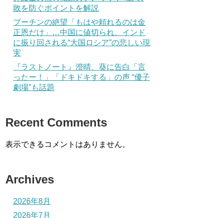
敗を防ぐポイントを解説
プーチンの絶望「もはや頼れるのは金
正恩だけ」…中国に値切られ、インド
に振り回される“大国ロシア”の悲しい現
実
『ラストノート』澄晴、葵に告白「言
ったー！」「ドキドキする」の声 “優子
劇場”も話題
Recent Comments
表示できるコメントはありません。
Archives
2026年8月
2026年7月