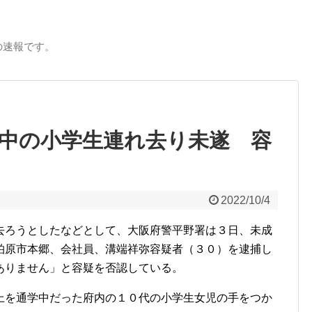
の速報です。
学中の小学生連れ去り未遂 容
2022/10/4
去ろうとしたなどとして、大阪府警平野署は３日、未成
柏原市本郷、会社員、溝端祥弥容疑者（３０）を逮捕し
ありません」と容疑を否認している。
上を通学中だった府内の１０代の小学生女児の手をつか