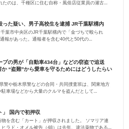
れたのは、千種区に住む自称・風俗店従業員の瀬古...
殴った疑い、男子高校生を逮捕 JR千葉駅構内
ろ、千葉市中央区のJR千葉駅構内で「金づちで殴られ
通報があった。通報者を含む40代と50代の...
ープの男が「自動車434台」などの窃盗で追送
害か “盗難”から愛車を守るためにはどうしたらい
、埼玉県警や栃木県警などの合同・共同捜査班は、関東地方
駐車場などから大量のクルマを盗んだとして...
ト」 国内で初押収
薬物を含む「カート」が押収されました。 ソマリア連
ヒラド・オメル被告（48）は去年、違法薬物である...