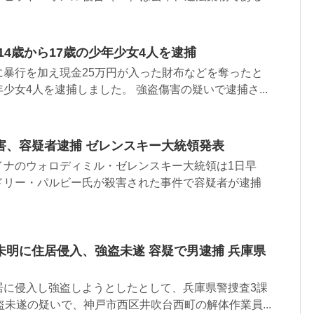
14歳から17歳の少年少女4人を逮捕
に暴行を加え現金25万円が入った財布などを奪ったと
少女4人を逮捕しました。 強盗傷害の疑いで逮捕さ...
害、容疑者逮捕 ゼレンスキー大統領発表
イナのウォロディミル・ゼレンスキー大統領は1日早
ドリー・パルビー氏が殺害された事件で容疑者が逮捕
未明に住居侵入、強盗未遂 容疑で男逮捕 兵庫県
居に侵入し強盗しようとしたとして、兵庫県警捜査3課
盗未遂の疑いで、神戸市西区井吹台西町の解体作業員...