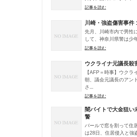
記事を読む
川崎・強盗傷害事件 
先月、川崎市内で男性
して、神奈川県警は少年
記事を読む
ウクライナ元議長殺
【AFP＝時事】ウクラ
朝、議会元議長のアン
さ...
記事を読む
闇バイトで大金狙い
警
バールで窓を割って住
は28日、住居侵入と強