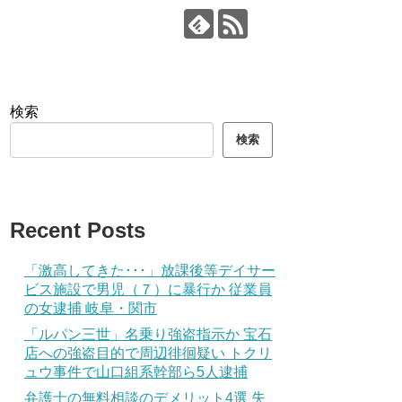
検索
検索
Recent Posts
「激高してきた･･･」放課後等デイサー
ビス施設で男児（７）に暴行か 従業員
の女逮捕 岐阜・関市
「ルパン三世」名乗り強盗指示か 宝石
店への強盗目的で周辺徘徊疑い トクリ
ュウ事件で山口組系幹部ら5人逮捕
弁護士の無料相談のデメリット4選 失