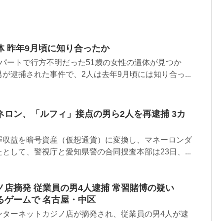
 昨年9月頃に知り合ったか
パートで行方不明だった51歳の女性の遺体が見つか
が逮捕された事件で、2人は去年9月頃には知り合っ...
ロン、「ルフィ」接点の男ら2人を再逮捕 3カ
罪収益を暗号資産（仮想通貨）に変換し、マネーロンダ
として、警視庁と愛知県警の合同捜査本部は23日、...
店摘発 従業員の男4人逮捕 常習賭博の疑い
るゲームで 名古屋・中区
ンターネットカジノ店が摘発され、従業員の男4人が逮