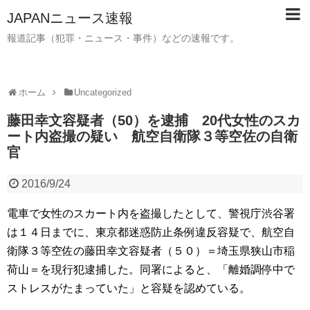
JAPANニュース速報
報道記事（犯罪・ニュース・事件）などの速報です。
ホーム
Uncategorized
藤田幸文容疑者（50）を逮捕 20代女性のスカ
ート内盗撮の疑い 航空自衛隊３等空佐の自衛
官
2016/9/24
電車で女性のスカート内を盗撮したとして、警視庁渋谷署
は１４日までに、東京都迷惑防止条例違反容疑で、航空自
衛隊３等空佐の藤田幸文容疑者（５０）＝埼玉県狭山市稲
荷山＝を現行犯逮捕した。同署によると、「離婚調停中で
ストレスがたまっていた」と容疑を認めている。