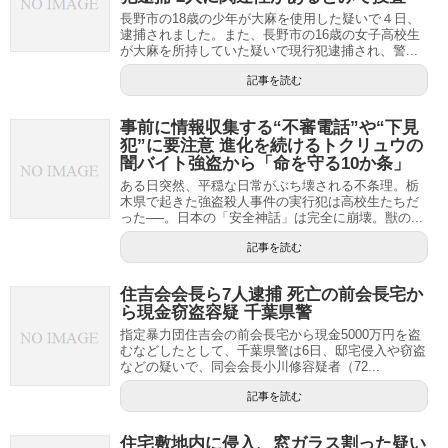
長野市の18歳の少年が大麻を使用した疑いで４日、
逮捕されました。また、長野市の16歳の女子高校生
が大麻を所持していた疑いで現行犯逮捕され、警...
記事を読む
事前に情報収集する“不審電話”や“下見
犯”に要注意 進化を続けるトクリュウの
闇バイト強盗から「命を守る10か条」
ある日突然、平穏な日常がぶち壊される不条理。栃
木県で起きた強盗殺人事件の実行犯は高校生たちだ
った──。日本の「安全神話」は完全に崩壊。獣の...
記事を読む
住吉会会長ら7人逮捕 死亡の前会長宅か
ら現金窃盗容疑 千葉県警
指定暴力団住吉会の前会長宅から現金5000万円を盗
むなどしたとして、千葉県警は6日、邸宅侵入や窃盗
などの疑いで、同会会長小川修容疑者（72...
記事を読む
住宅敷地内に侵入、窓ガラス割った疑い