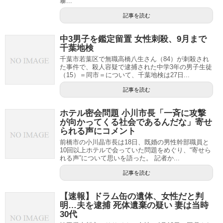
暴...
記事を読む
中3男子を鑑定留置 女性刺殺、9月まで
千葉地検
千葉市若葉区で無職高橋八生さん（84）が刺殺され
た事件で、殺人容疑で逮捕された中学3年の男子生徒
（15）＝同市＝について、千葉地検は27日...
記事を読む
ホテル密会問題 小川市長「一斉に攻撃
が向かってくる社会であるんだな」寄せ
られる声にコメント
前橋市の小川晶市長は18日、既婚の男性幹部職員と
10回以上ホテルで会っていた問題をめぐり、“寄せら
れる声”について思いを語った。 記者か...
記事を読む
【速報】ドラム缶の遺体、女性だと判
明…夫を逮捕 死体遺棄の疑い 妻は当時
30代