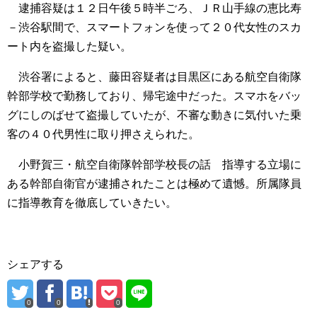
逮捕容疑は１２日午後５時半ごろ、ＪＲ山手線の恵比寿
－渋谷駅間で、スマートフォンを使って２０代女性のスカ
ート内を盗撮した疑い。
渋谷署によると、藤田容疑者は目黒区にある航空自衛隊
幹部学校で勤務しており、帰宅途中だった。スマホをバッ
グにしのばせて盗撮していたが、不審な動きに気付いた乗
客の４０代男性に取り押さえられた。
小野賀三・航空自衛隊幹部学校長の話 指導する立場に
ある幹部自衛官が逮捕されたことは極めて遺憾。所属隊員
に指導教育を徹底していきたい。
シェアする
0
0
0