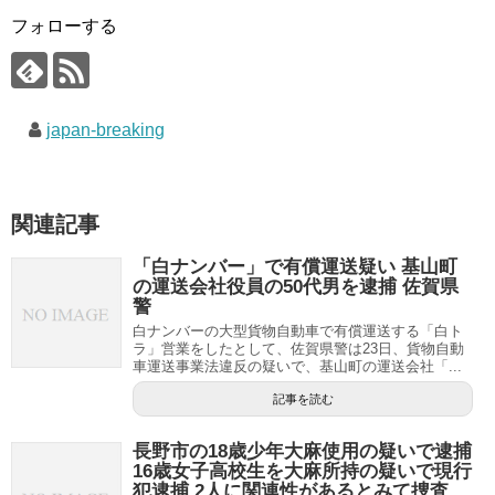
フォローする
japan-breaking
関連記事
「白ナンバー」で有償運送疑い 基山町
の運送会社役員の50代男を逮捕 佐賀県
警
白ナンバーの大型貨物自動車で有償運送する「白ト
ラ」営業をしたとして、佐賀県警は23日、貨物自動
車運送事業法違反の疑いで、基山町の運送会社「...
記事を読む
長野市の18歳少年大麻使用の疑いで逮捕
16歳女子高校生を大麻所持の疑いで現行
犯逮捕 2人に関連性があるとみて捜査