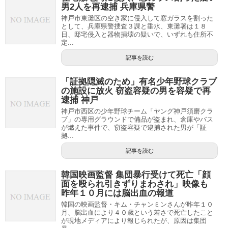
男2人を再逮捕 兵庫県警
神戸市東灘区の空き家に侵入して窓ガラスを割った
として、兵庫県警捜査３課と垂水、東灘署は１８
日、邸宅侵入と器物損壊の疑いで、いずれも住所不
定...
記事を読む
「証拠隠滅のため」有名少年野球クラブ
の施設に放火 窃盗容疑の男を容疑で再
逮捕 神戸
神戸市西区の少年野球チーム「ヤング神戸須磨クラ
ブ」の専用グラウンドで備品が盗まれ、倉庫やバス
が燃えた事件で、窃盗容疑で逮捕された男が「証
拠...
記事を読む
韓国映画監督 集団暴行受けて死亡「顔
面を殴られ引きずりまわされ」映像も
昨年１０月には脳出血の報道
韓国の映画監督・キム・チャンミンさんが昨年１０
月、脳出血により４０歳という若さで死亡したこと
が現地メディアにより報じられたが、原因は集団