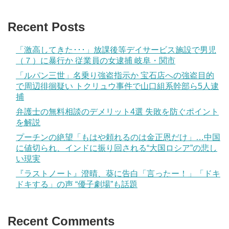
Recent Posts
「激高してきた･･･」放課後等デイサービス施設で男児
（７）に暴行か 従業員の女逮捕 岐阜・関市
「ルパン三世」名乗り強盗指示か 宝石店への強盗目的
で周辺徘徊疑い トクリュウ事件で山口組系幹部ら5人逮
捕
弁護士の無料相談のデメリット4選 失敗を防ぐポイント
を解説
プーチンの絶望「もはや頼れるのは金正恩だけ」…中国
に値切られ、インドに振り回される“大国ロシア”の悲し
い現実
『ラストノート』澄晴、葵に告白「言ったー！」「ドキ
ドキする」の声 “優子劇場”も話題
Recent Comments