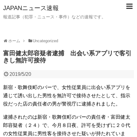
JAPANニュース速報
報道記事（犯罪・ニュース・事件）などの速報です。
ホーム
Uncategorized
富田健太郎容疑者逮捕 出会い系アプリで客引
きし無許可接待
2019/5/20
新宿・歌舞伎町のバーで、女性従業員に出会い系アプリを
通じて誘い出した男性を無許可で接待させたとして、指示
役だった店の責任者の男が警視庁に逮捕されました。
逮捕されたのは新宿・歌舞伎町のバーの責任者・富田健太
郎容疑者（２４）で、今月８日夜、許可を受けずに２０代
の女性従業員に男性客を接待させた疑いが持たれていま