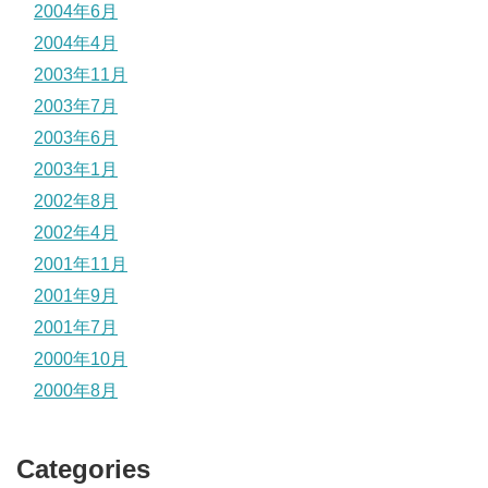
2004年6月
2004年4月
2003年11月
2003年7月
2003年6月
2003年1月
2002年8月
2002年4月
2001年11月
2001年9月
2001年7月
2000年10月
2000年8月
Categories