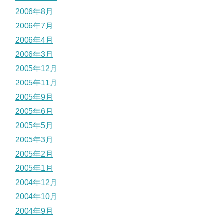
2006年8月
2006年7月
2006年4月
2006年3月
2005年12月
2005年11月
2005年9月
2005年6月
2005年5月
2005年3月
2005年2月
2005年1月
2004年12月
2004年10月
2004年9月