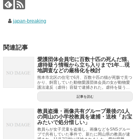
japan-breaking
関連記事
愛護団体会員宅に百数十匹の死んだ猫、
虐待疑う情報から立ち入りまで1年…現
地調査などの厳格化を検討
熊本市北区の住宅で6月、百数十匹の猫が死骸で見つ
かり、飼育していた動物愛護団体会員の女が動物愛
護法違反（虐待）容疑で逮捕された。虐待を疑う...
記事を読む
教員盗撮・画像共有グループ最後の1人
の岡山の小学校教員を逮捕・送検「お宝
みたいで処分惜しい」
教員らが女子児童を盗撮し、画像などをSNSグルー
プで共有していた事件で、新たに岡山県の教員が逮