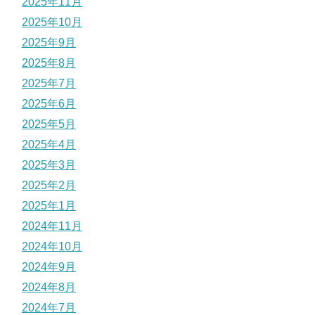
2025年11月
2025年10月
2025年9月
2025年8月
2025年7月
2025年6月
2025年5月
2025年4月
2025年3月
2025年2月
2025年1月
2024年11月
2024年10月
2024年9月
2024年8月
2024年7月