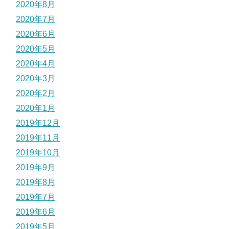
2020年8月
2020年7月
2020年6月
2020年5月
2020年4月
2020年3月
2020年2月
2020年1月
2019年12月
2019年11月
2019年10月
2019年9月
2019年8月
2019年7月
2019年6月
2019年5月