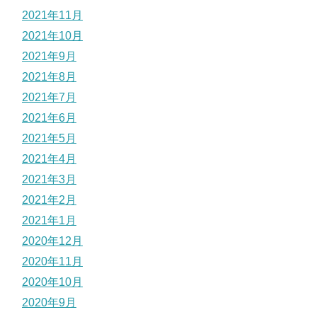
2021年11月
2021年10月
2021年9月
2021年8月
2021年7月
2021年6月
2021年5月
2021年4月
2021年3月
2021年2月
2021年1月
2020年12月
2020年11月
2020年10月
2020年9月