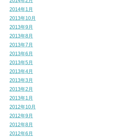
2014年2月
2014年1月
2013年10月
2013年9月
2013年8月
2013年7月
2013年6月
2013年5月
2013年4月
2013年3月
2013年2月
2013年1月
2012年10月
2012年9月
2012年8月
2012年6月