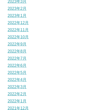
2023年3月
2023年2月
2023年1月
2022年12月
2022年11月
2022年10月
2022年9月
2022年8月
2022年7月
2022年6月
2022年5月
2022年4月
2022年3月
2022年2月
2022年1月
2021年12月