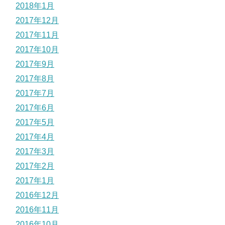
2018年1月
2017年12月
2017年11月
2017年10月
2017年9月
2017年8月
2017年7月
2017年6月
2017年5月
2017年4月
2017年3月
2017年2月
2017年1月
2016年12月
2016年11月
2016年10月