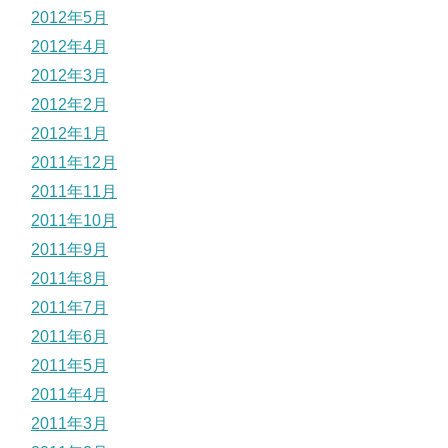
2012年5月
2012年4月
2012年3月
2012年2月
2012年1月
2011年12月
2011年11月
2011年10月
2011年9月
2011年8月
2011年7月
2011年6月
2011年5月
2011年4月
2011年3月