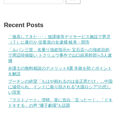
Recent Posts
「激高してきた･･･」放課後等デイサービス施設で男児
（７）に暴行か 従業員の女逮捕 岐阜・関市
「ルパン三世」名乗り強盗指示か 宝石店への強盗目的
で周辺徘徊疑い トクリュウ事件で山口組系幹部ら5人逮
捕
弁護士の無料相談のデメリット4選 失敗を防ぐポイント
を解説
プーチンの絶望「もはや頼れるのは金正恩だけ」…中国
に値切られ、インドに振り回される“大国ロシア”の悲し
い現実
『ラストノート』澄晴、葵に告白「言ったー！」「ドキ
ドキする」の声 “優子劇場”も話題