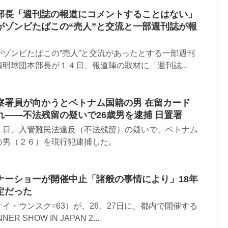
部長「週刊誌の報道にコメントすることはない」
がゾンビたばこの“売人”と交流と一部週刊誌が報
ゾンビたばこの“売人”と交流があったとする一部週刊
明球団本部長が１４日、報道陣の取材に「週刊誌...
察署員が向かうとベトナム国籍の男 在留カード
――不法残留の疑いで26歳男を逮捕 日置署
１日、入管難民法違反（不法残留）の疑いで、ベトナム
の男（２６）を現行犯逮捕した。
ナーショーが開催中止「諸般の事情により」18年
定だった
イ・ウンスク=63）が、26、27日に、都内で開催する
 SHOW IN JAPAN 2...