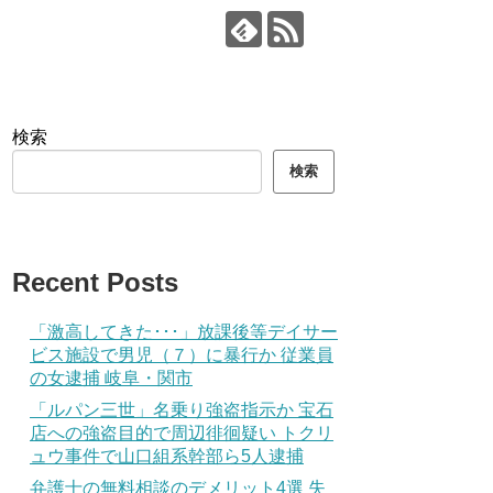
検索
検索
Recent Posts
「激高してきた･･･」放課後等デイサー
ビス施設で男児（７）に暴行か 従業員
の女逮捕 岐阜・関市
「ルパン三世」名乗り強盗指示か 宝石
店への強盗目的で周辺徘徊疑い トクリ
ュウ事件で山口組系幹部ら5人逮捕
弁護士の無料相談のデメリット4選 失