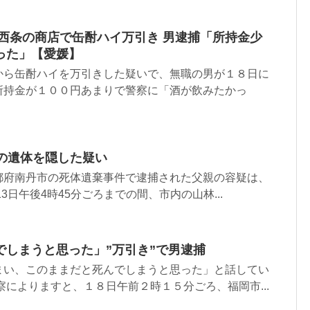
 西条の商店で缶酎ハイ万引き 男逮捕「所持金少
った」【愛媛】
から缶酎ハイを万引きした疑いで、無職の男が１８日に
所持金が１００円あまりで警察に「酒が飲みたかっ
児の遺体を隠した疑い
都府南丹市の死体遺棄事件で逮捕された父親の容疑は、
13日午後4時45分ごろまでの間、市内の山林...
でしまうと思った」”万引き”で男逮捕
まい、このままだと死んでしまうと思った」と話してい
察によりますと、１８日午前２時１５分ごろ、福岡市...