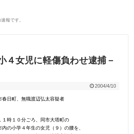
の速報です。
小４女児に軽傷負わせ逮捕－
2004/4/10
市春日町、無職渡辺弘太容疑者
１１時１０分ごろ、同市大塔町の
市内の小学４年生の女児（９）の腰を、