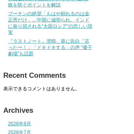
敗を防ぐポイントを解説
プーチンの絶望「もはや頼れるのは金
正恩だけ」…中国に値切られ、インド
に振り回される“大国ロシア”の悲しい現
実
『ラストノート』澄晴、葵に告白「言
ったー！」「ドキドキする」の声 “優子
劇場”も話題
Recent Comments
表示できるコメントはありません。
Archives
2026年8月
2026年7月