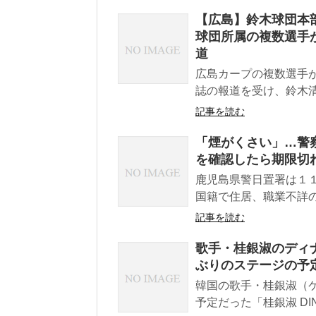
【広島】鈴木球団本
球団所属の複数選手
道
広島カープの複数選手が
誌の報道を受け、鈴木清
記事を読む
「煙がくさい」…警
を確認したら期限切れ
鹿児島県警日置署は１
国籍で住居、職業不詳
記事を読む
歌手・桂銀淑のディ
ぶりのステージの予
韓国の歌手・桂銀淑（ケ
予定だった「桂銀淑 DINNER