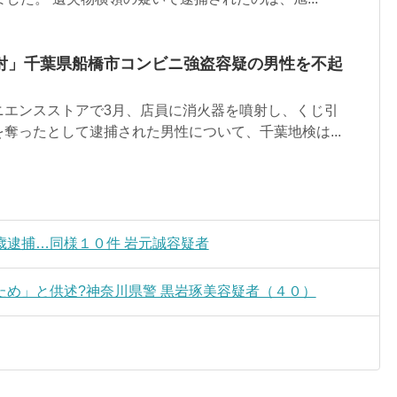
射」千葉県船橋市コンビニ強盗容疑の男性を不起
ニエンスストアで3月、店員に消火器を噴射し、くじ引
奪ったとして逮捕された男性について、千葉地検は...
歳逮捕…同様１０件 岩元誠容疑者
め」と供述?神奈川県警 黒岩琢美容疑者（４０）