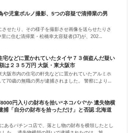
行為や児童ポルノ撮影、5つの容疑で清掃業の男
姿にさせたり、その様子を撮影させ画像を送らせたりさ
に住む清掃業・松橋幸太容疑者(37)が、202...
住宅などに置かれていたタイヤ７３個盗んだ疑い
額は２３５万円 大阪・東大阪市
府東大阪市内の住宅の軒先などに置かれていたアルミホ
て70歳の無職の男が逮捕されました。 警察により...
8000円入りの財布を拾い“ネコババ”か 遺失物横
逮捕「自分の財布を拾っただけ」と否認 北海道
市にあるパチンコ店で、落とし物の財布を横領したとし
ました。 遺失物横領の疑いで逮捕されたのは、旭...