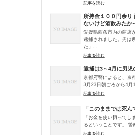
記事を読む
所持金１００円余り
ないけど酒飲みたか
愛媛県西条市内の商店
逮捕されました。男は
た」...
記事を読む
逮捕は3～4月に男
京都府警によると、京
3月23日朝ごろから4月
記事を読む
「このままでは死ん
「お金を使い切ってし
るということです。 警
記事を読む