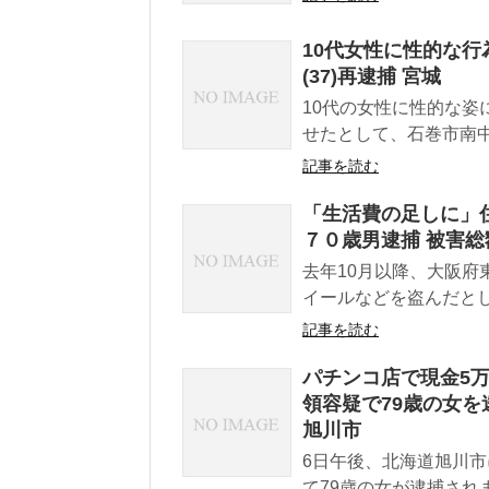
10代女性に性的な
(37)再逮捕 宮城
10代の女性に性的な
せたとして、石巻市南中里
記事を読む
「生活費の足しに」
７０歳男逮捕 被害総
去年10月以降、大阪
イールなどを盗んだとし
記事を読む
パチンコ店で現金5万
領容疑で79歳の女を
旭川市
6日午後、北海道旭川
て79歳の女が逮捕され