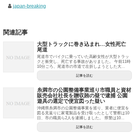
japan-breaking
関連記事
大型トラックに巻き込まれ…女性死亡
尾道
尾道市でバイクに乗っていた高齢女性が大型トラッ
クと衝突し、死亡する事故がありました。 午前11時
10分ごろ、尾道市の市道で左折しようとした大...
記事を読む
糸満市の公園整備事業巡り市職員と資材
販売会社社長を贈収賄の疑で逮捕 公園
遊具の選定で便宜図った疑い
沖縄県糸満市の公園整備事業を巡り、業者に便宜を
図る見返りに家電製品を受け取ったとして警察は10
日、市の職員ら2人を逮捕しました。 県警は10...
記事を読む