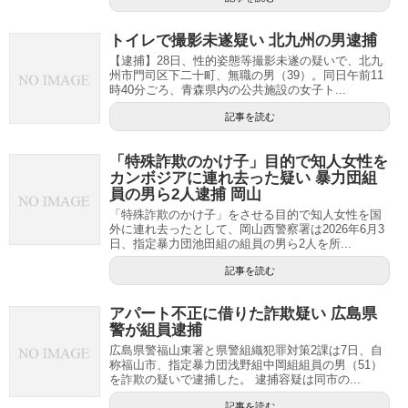
トイレで撮影未遂疑い 北九州の男逮捕
【逮捕】28日、性的姿態等撮影未遂の疑いで、北九
州市門司区下二十町、無職の男（39）。同日午前11
時40分ごろ、青森県内の公共施設の女子ト...
記事を読む
「特殊詐欺のかけ子」目的で知人女性を
カンボジアに連れ去った疑い 暴力団組
員の男ら2人逮捕 岡山
「特殊詐欺のかけ子」をさせる目的で知人女性を国
外に連れ去ったとして、岡山西警察署は2026年6月3
日、指定暴力団池田組の組員の男ら2人を所...
記事を読む
アパート不正に借りた詐欺疑い 広島県
警が組員逮捕
広島県警福山東署と県警組織犯罪対策2課は7日、自
称福山市、指定暴力団浅野組中岡組組員の男（51）
を詐欺の疑いで逮捕した。 逮捕容疑は同市の...
記事を読む