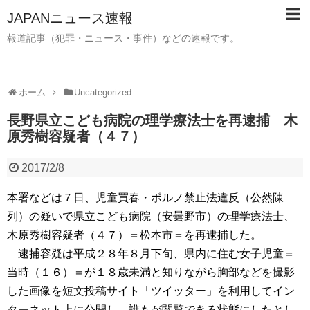
JAPANニュース速報
報道記事（犯罪・ニュース・事件）などの速報です。
ホーム
Uncategorized
長野県立こども病院の理学療法士を再逮捕 木
原秀樹容疑者（４７）
2017/2/8
本署などは７日、児童買春・ポルノ禁止法違反（公然陳
列）の疑いで県立こども病院（安曇野市）の理学療法士、
木原秀樹容疑者（４７）＝松本市＝を再逮捕した。
逮捕容疑は平成２８年８月下旬、県内に住む女子児童＝
当時（１６）＝が１８歳未満と知りながら胸部などを撮影
した画像を短文投稿サイト「ツイッター」を利用してイン
ターネット上に公開し、誰もが閲覧できる状態にしたとし