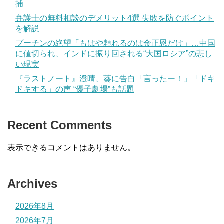
捕
弁護士の無料相談のデメリット4選 失敗を防ぐポイント
を解説
プーチンの絶望「もはや頼れるのは金正恩だけ」…中国
に値切られ、インドに振り回される“大国ロシア”の悲し
い現実
『ラストノート』澄晴、葵に告白「言ったー！」「ドキ
ドキする」の声 “優子劇場”も話題
Recent Comments
表示できるコメントはありません。
Archives
2026年8月
2026年7月