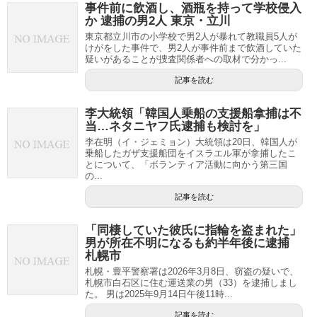
事件前に飲酒し、酒瓶を持って学校侵入
か 逮捕の男2人 東京・立川
東京都立川市の小学校で男2人が暴れて教職員5人が
けがをした事件で、男2人が事件前まで飲酒していた
疑いがあることが捜査関係者への取材で分かっ...
記事を読む
李大統領「韓国人乗船の支援船拿捕は不
当…ネタニヤフ氏逮捕も検討を」
李在明（イ・ジェミョン）大統領は20日、韓国人が
乗船したガザ支援船団をイスラエル軍が拿捕したこ
とについて、「ボランティア活動に向かう第三国
の...
記事を読む
「同棲していた彼氏に指輪を盗まれた」
男が所在不明になるも約半年後に逮捕
札幌市
札幌・豊平警察署は2026年3月8日、窃盗の疑いで、
札幌市白石区に住む運送業の男（33）を逮捕しまし
た。 男は2025年9月14日午後11時...
記事を読む