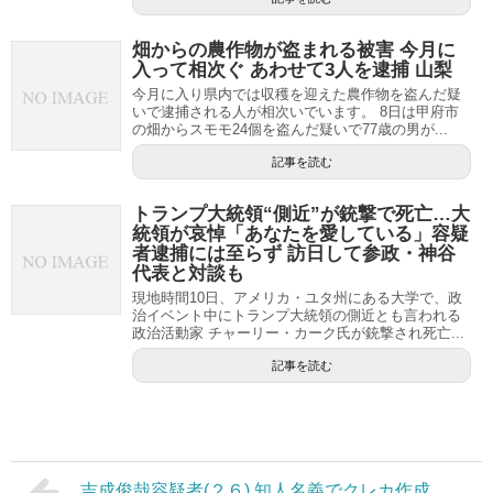
畑からの農作物が盗まれる被害 今月に
入って相次ぐ あわせて3人を逮捕 山梨
今月に入り県内では収穫を迎えた農作物を盗んだ疑
いで逮捕される人が相次いでいます。 8日は甲府市
の畑からスモモ24個を盗んだ疑いで77歳の男が...
記事を読む
トランプ大統領“側近”が銃撃で死亡…大
統領が哀悼「あなたを愛している」容疑
者逮捕には至らず 訪日して参政・神谷
代表と対談も
現地時間10日、アメリカ・ユタ州にある大学で、政
治イベント中にトランプ大統領の側近とも言われる
政治活動家 チャーリー・カーク氏が銃撃され死亡...
記事を読む
吉成俊哉容疑者(２６) 知人名義でクレカ作成、