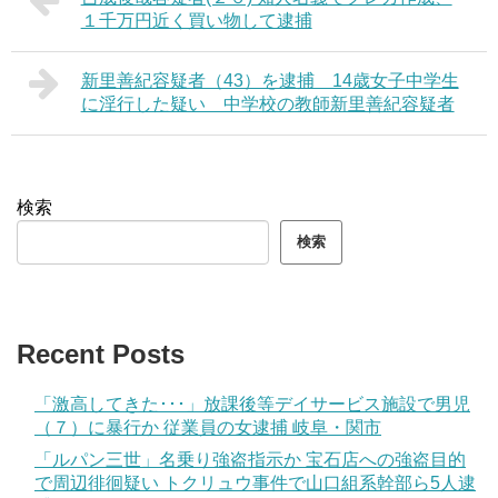
１千万円近く買い物して逮捕
新里善紀容疑者（43）を逮捕 14歳女子中学生
に淫行した疑い 中学校の教師新里善紀容疑者
検索
検索
Recent Posts
「激高してきた･･･」放課後等デイサービス施設で男児
（７）に暴行か 従業員の女逮捕 岐阜・関市
「ルパン三世」名乗り強盗指示か 宝石店への強盗目的
で周辺徘徊疑い トクリュウ事件で山口組系幹部ら5人逮