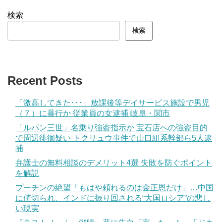
検索
検索
Recent Posts
「激高してきた･･･」放課後等デイサービス施設で男児
（７）に暴行か 従業員の女逮捕 岐阜・関市
「ルパン三世」名乗り強盗指示か 宝石店への強盗目的
で周辺徘徊疑い トクリュウ事件で山口組系幹部ら5人逮
捕
弁護士の無料相談のデメリット4選 失敗を防ぐポイント
を解説
プーチンの絶望「もはや頼れるのは金正恩だけ」…中国
に値切られ、インドに振り回される“大国ロシア”の悲し
い現実