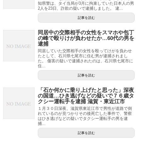
知県警は、タイ当局が3月に拘束していた日本人の男
2人を23日、詐欺の疑いで逮捕しました。 逮...
記事を読む
同居中の交際相手の女性をスマホや包丁
の峰で殴りけが負わせたか…60代の男を
逮捕
同居していた交際相手の女性を殴ってけがを負わせ
たとして、石川県七尾市に住む男が逮捕されまし
た。 傷害の疑いで逮捕されたのは、石川県七尾市に
住...
記事を読む
「石か何かに乗り上げたと思った」深夜
の国道…ひき逃げなどの疑いで７６歳タ
クシー運転手を逮捕 滋賀・東近江市
１月３０日深夜、滋賀県東近江市で男性が道路で倒
れているのが見つかりその後死亡した事件で、警察
はひき逃げなどの疑いでタクシー運転手の男を逮
捕...
記事を読む