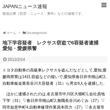
JAPANニュース速報
報道記事（犯罪・ニュース・事件）などの速報です。
ホーム
Uncategorized
地下学容疑者 レクサス窃盗で6容疑者逮捕
愛知・愛媛県警
2012/2/14
トヨタ自動車の高級車レクサスを盗んだなどとして,愛知,愛
媛両県警は14日,窃盗などの疑いで,愛知県春日井市桃山町2,
自動車板金業長谷川大容疑者（31）ら男女6人を逮捕した.
ほかに逮捕されたのは,名古屋市中川区大畑町1,会社員地
下学（31）▽春日井市桃山町2,無職長谷川めぐみ（27）▽
同市如意申町4,自動車修理作業員本田力（27）▽名古屋市