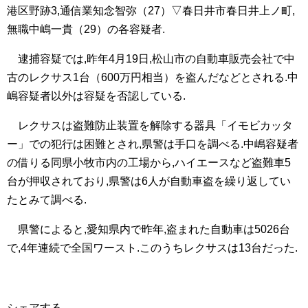
港区野跡3,通信業知念智弥（27）▽春日井市春日井上ノ町,
無職中嶋一貴（29）の各容疑者.
逮捕容疑では,昨年4月19日,松山市の自動車販売会社で中
古のレクサス1台（600万円相当）を盗んだなどとされる.中
嶋容疑者以外は容疑を否認している.
レクサスは盗難防止装置を解除する器具「イモビカッタ
ー」での犯行は困難とされ,県警は手口を調べる.中嶋容疑者
の借りる同県小牧市内の工場から,ハイエースなど盗難車5
台が押収されており,県警は6人が自動車盗を繰り返してい
たとみて調べる.
県警によると,愛知県内で昨年,盗まれた自動車は5026台
で,4年連続で全国ワースト.このうちレクサスは13台だった.
シェアする