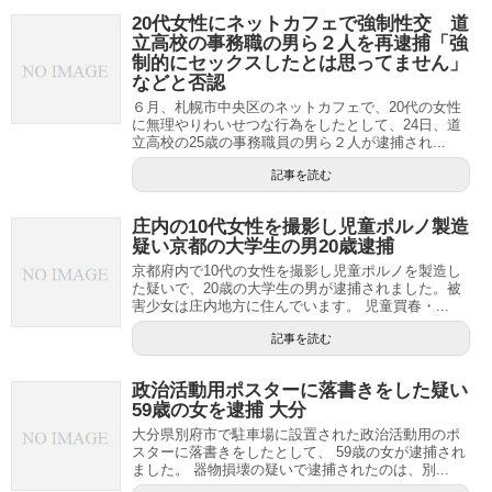
20代女性にネットカフェで強制性交 道
立高校の事務職の男ら２人を再逮捕「強
制的にセックスしたとは思ってません」
などと否認
６月、札幌市中央区のネットカフェで、20代の女性
に無理やりわいせつな行為をしたとして、24日、道
立高校の25歳の事務職員の男ら２人が逮捕され...
記事を読む
庄内の10代女性を撮影し児童ポルノ製造
疑い京都の大学生の男20歳逮捕
京都府内で10代の女性を撮影し児童ポルノを製造し
た疑いで、20歳の大学生の男が逮捕されました。被
害少女は庄内地方に住んでいます。 児童買春・...
記事を読む
政治活動用ポスターに落書きをした疑い
59歳の女を逮捕 大分
大分県別府市で駐車場に設置された政治活動用のポ
スターに落書きをしたとして、 59歳の女が逮捕され
ました。 器物損壊の疑いで逮捕されたのは、別...