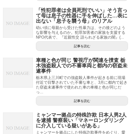
「性犯罪者は全員死刑でいい」そう言っ
て母は息子の性器に手を伸ばした…表に
出ない「息子を襲う母」のリアル
幼い頃に母親から受けた性暴力は、その後どのよう
な影響を与えるのか。犯罪加害者の家族を支援する
NPO代表で、『近親性交 語られざる家族の闇』(...
記事を読む
車種と色が同じ 警視庁が関連を捜査 栃
木強盗殺人での不審車両と都内の窃盗未
遂事件
栃木県上三川町での強盗殺人事件が起きる前に現場
付近で目撃されていた不審な車と、3月に都内で起き
た窃盗未遂事件で使われた車の車種と色が同じだ
っ...
記事を読む
ミャンマー拠点の特殊詐欺 日本人男2人
を逮捕 警察装い「マネーロンダリング
に介入している疑いがある」
ミャンマーを拠点にした特殊詐欺事件をめぐり、愛