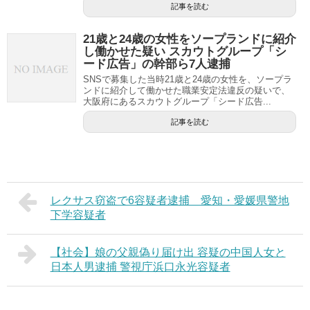
記事を読む
21歳と24歳の女性をソープランドに紹介
し働かせた疑い スカウトグループ「シ
ード広告」の幹部ら7人逮捕
SNSで募集した当時21歳と24歳の女性を、ソープラ
ンドに紹介して働かせた職業安定法違反の疑いで、
大阪府にあるスカウトグループ「シード広告...
記事を読む
レクサス窃盗で6容疑者逮捕 愛知・愛媛県警地
下学容疑者
【社会】娘の父親偽り届け出 容疑の中国人女と
日本人男逮捕 警視庁浜口永光容疑者