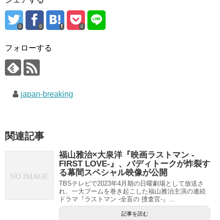
0
0
0
フォローする
japan-breaking
関連記事
福山雅治×大泉洋『映画ラストマン -
FIRST LOVE-』、バディトークが炸裂す
る幕間スペシャル映像が公開
TBSテレビで2023年4月期の日曜劇場として放送さ
れ、一大ブームを巻き起こした福山雅治主演の連続
ドラマ『ラストマン -全盲の 捜査官-』...
記事を読む