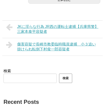
記事を読む
JKに淫らな行為 JR西の運転士逮捕【兵庫県警】
三家本泰平容疑者
傷害容疑で長崎市教委臨時職員逮捕 小３追い
掛けられ転倒下村俊一郎容疑者
検索
検索
Recent Posts