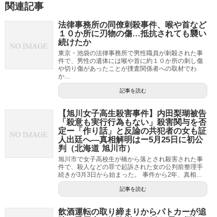
関連記事
法律事務所の同僚刺殺事件、喉や首など
１０か所に刃物の傷…抵抗されても襲い
続けたか
東京・池袋の法律事務所で男性職員が刺殺された事
件で、男性の遺体には喉や首に約１０か所の刺し傷
や切り傷があったことが捜査関係者への取材でわ
か...
記事を読む
【旭川女子高生殺害事件】内田梨瑚被告
「殺意も実行行為もない」殺害関与を否
定ー「作り話」と反論の共犯者の女も証
人出廷へ―真相解明はー5月25日に初公
判（北海道 旭川市）
旭川市で女子高校生が橋から落とされ殺害された事
件で、殺人などの罪で起訴された女の公判前整理手
続きが3月3日から始まった。 事件から2年、真相...
記事を読む
飲酒運転の取り締まりからパトカーが追