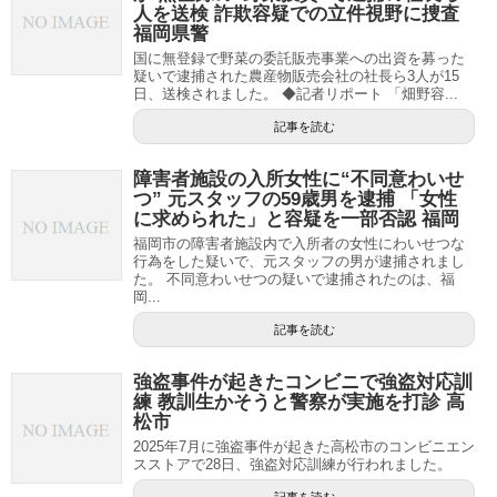
人を送検 詐欺容疑での立件視野に捜査
福岡県警
国に無登録で野菜の委託販売事業への出資を募った
疑いで逮捕された農産物販売会社の社長ら3人が15
日、送検されました。 ◆記者リポート 「畑野容...
記事を読む
障害者施設の入所女性に“不同意わいせ
つ” 元スタッフの59歳男を逮捕 「女性
に求められた」と容疑を一部否認 福岡
福岡市の障害者施設内で入所者の女性にわいせつな
行為をした疑いで、元スタッフの男が逮捕されまし
た。 不同意わいせつの疑いで逮捕されたのは、福
岡...
記事を読む
強盗事件が起きたコンビニで強盗対応訓
練 教訓生かそうと警察が実施を打診 高
松市
2025年7月に強盗事件が起きた高松市のコンビニエン
スストアで28日、強盗対応訓練が行われました。