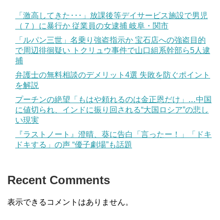
「激高してきた･･･」放課後等デイサービス施設で男児
（７）に暴行か 従業員の女逮捕 岐阜・関市
「ルパン三世」名乗り強盗指示か 宝石店への強盗目的
で周辺徘徊疑い トクリュウ事件で山口組系幹部ら5人逮
捕
弁護士の無料相談のデメリット4選 失敗を防ぐポイント
を解説
プーチンの絶望「もはや頼れるのは金正恩だけ」…中国
に値切られ、インドに振り回される“大国ロシア”の悲し
い現実
『ラストノート』澄晴、葵に告白「言ったー！」「ドキ
ドキする」の声 “優子劇場”も話題
Recent Comments
表示できるコメントはありません。