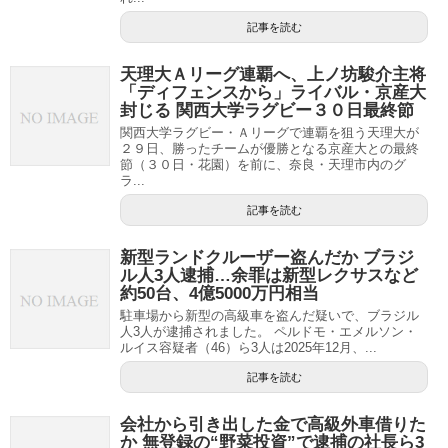
記事を読む
天理大Ａリーグ連覇へ、上ノ坊駿介主将
「ディフェンスから」ライバル・京産大
封じる 関西大学ラグビー３０日最終節
関西大学ラグビー・Ａリーグで連覇を狙う天理大が
２９日、勝ったチームが優勝となる京産大との最終
節（３０日・花園）を前に、奈良・天理市内のグ
ラ...
記事を読む
新型ランドクルーザー盗んだか ブラジ
ル人3人逮捕…余罪は新型レクサスなど
約50台、4億5000万円相当
駐車場から新型の高級車を盗んだ疑いで、ブラジル
人3人が逮捕されました。 ペルドモ・エメルソン・
ルイス容疑者（46）ら3人は2025年12月、...
記事を読む
会社から引き出した金で高級外車借りた
か 無登録の“野菜投資”で逮捕の社長ら3