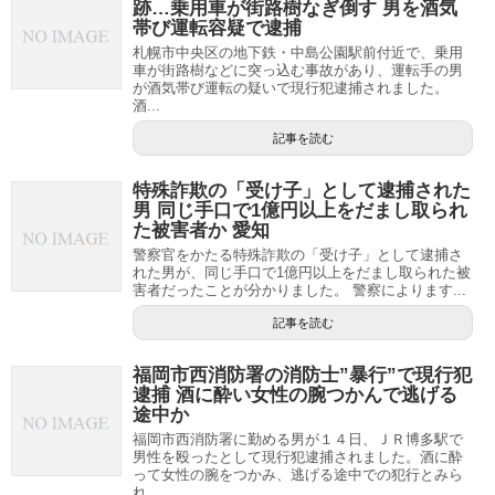
跡…乗用車が街路樹なぎ倒す 男を酒気
帯び運転容疑で逮捕
札幌市中央区の地下鉄・中島公園駅前付近で、乗用
車が街路樹などに突っ込む事故があり、運転手の男
が酒気帯び運転の疑いで現行犯逮捕されました。
酒...
記事を読む
特殊詐欺の「受け子」として逮捕された
男 同じ手口で1億円以上をだまし取られ
た被害者か 愛知
警察官をかたる特殊詐欺の「受け子」として逮捕さ
れた男が、同じ手口で1億円以上をだまし取られた被
害者だったことが分かりました。 警察によります...
記事を読む
福岡市西消防署の消防士”暴行”で現行犯
逮捕 酒に酔い女性の腕つかんで逃げる
途中か
福岡市西消防署に勤める男が１４日、ＪＲ博多駅で
男性を殴ったとして現行犯逮捕されました。酒に酔
って女性の腕をつかみ、逃げる途中での犯行とみら
れ...