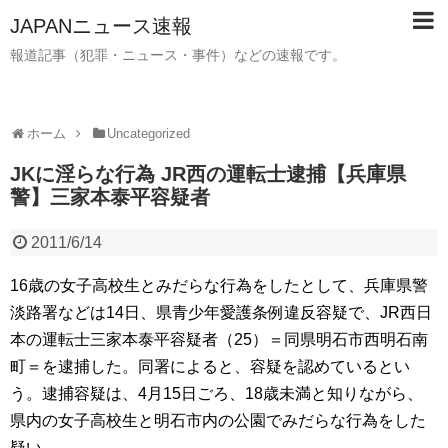
JAPANニュース速報
報道記事（犯罪・ニュース・事件）などの速報です。
ホーム
Uncategorized
JKに淫らな行為 JR西の運転士逮捕【兵庫県
警】三家本泰平容疑者
2011/6/14
16歳の女子高校生とみだらな行為をしたとして、兵庫県警
淡路署などは14日、県青少年愛護条例違反容疑で、JR西日
本の運転士三家本泰平容疑者（25）＝同県明石市西明石南
町＝を逮捕した。同署によると、容疑を認めているとい
う。逮捕容疑は、4月15日ごろ、18歳未満と知りながら、
県内の女子高校生と明石市内の公園でみだらな行為をした
疑い。