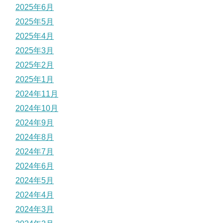
2025年6月
2025年5月
2025年4月
2025年3月
2025年2月
2025年1月
2024年11月
2024年10月
2024年9月
2024年8月
2024年7月
2024年6月
2024年5月
2024年4月
2024年3月