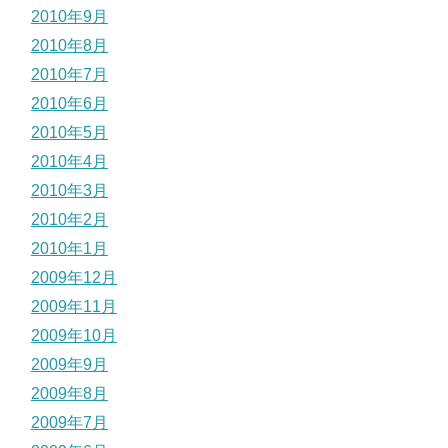
2010年9月
2010年8月
2010年7月
2010年6月
2010年5月
2010年4月
2010年3月
2010年2月
2010年1月
2009年12月
2009年11月
2009年10月
2009年9月
2009年8月
2009年7月