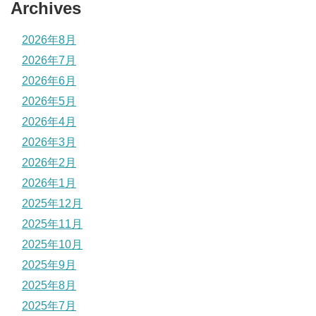
Archives
2026年8月
2026年7月
2026年6月
2026年5月
2026年4月
2026年3月
2026年2月
2026年1月
2025年12月
2025年11月
2025年10月
2025年9月
2025年8月
2025年7月