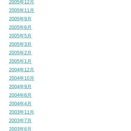
2005年12月
2005年11月
2005年9月
2005年6月
2005年5月
2005年3月
2005年2月
2005年1月
2004年12月
2004年10月
2004年9月
2004年6月
2004年4月
2003年11月
2003年7月
2003年6月