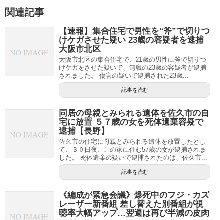
関連記事
【速報】集合住宅で男性を“斧”で切りつ
けケガさせた疑い 23歳の容疑者を逮捕
大阪市北区
大阪市北区の集合住宅で、21歳の男性に斧で切りつ
けケガをさせた疑いで、無職の23歳の容疑者が逮捕
されました。 傷害の疑いで逮捕された23歳...
記事を読む
同居の母親とみられる遺体を佐久市の自
宅に放置 ５７歳の女を死体遺棄容疑で
逮捕【長野】
佐久市の住宅に母親とみられる遺体を放置したとし
て、３０日夜、この家に住む57歳の女が逮捕されま
した。 死体遺棄の疑いで逮捕されたのは、佐久市...
記事を読む
《編成が緊急会議》爆死中のフジ・カズ
レーザー新番組 差し替えた別番組が視
聴率大幅アップ…翌週は再び半減の皮肉