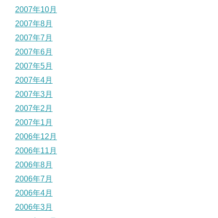
2007年10月
2007年8月
2007年7月
2007年6月
2007年5月
2007年4月
2007年3月
2007年2月
2007年1月
2006年12月
2006年11月
2006年8月
2006年7月
2006年4月
2006年3月