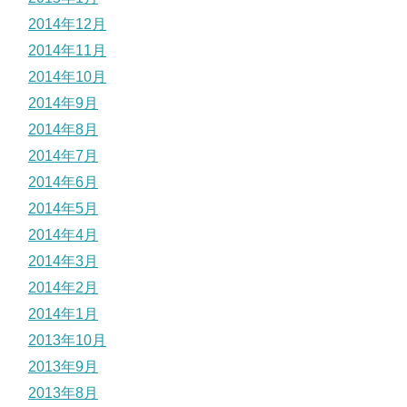
2014年12月
2014年11月
2014年10月
2014年9月
2014年8月
2014年7月
2014年6月
2014年5月
2014年4月
2014年3月
2014年2月
2014年1月
2013年10月
2013年9月
2013年8月