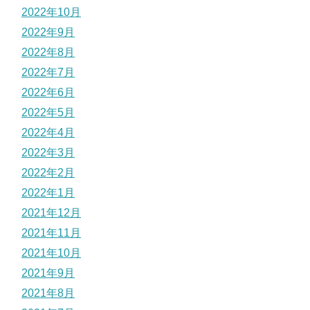
2022年10月
2022年9月
2022年8月
2022年7月
2022年6月
2022年5月
2022年4月
2022年3月
2022年2月
2022年1月
2021年12月
2021年11月
2021年10月
2021年9月
2021年8月