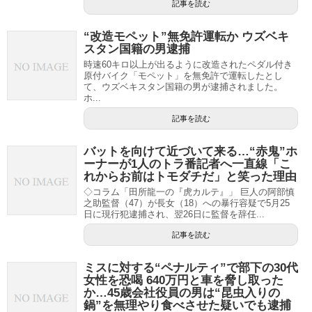
記事を読む
“改造モペット”無免許運転か ウズベキ
スタン国籍の男逮捕
時速60キロ以上が出るように改造されたペダル付き
原付バイク「モペット」を無免許で運転したとし
て、ウズベキスタン国籍の男が逮捕されました。
ホ...
記事を読む
バットを向けて近づいて来る…“赤鬼”ホ
ーナーが1人のトラ番記者へ一直線「こ
れからお前はトモダチだ」と笑った理由
◇コラム「田所龍一の『虎カルテ』」 巨人の阿部慎
之助監督（47）が長女（18）への暴行容疑で5月25
日に現行犯逮捕され、翌26日に監督を辞任...
記事を読む
ミスに対する“ペナルティ”で部下の30代
女性を恐喝 640万円と車を脅し取った
か…45歳会社役員の男は“昆虫入りの
鍋”を無理やり食べさせた疑いでも逮捕