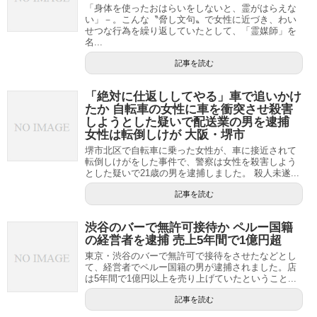
「身体を使ったおはらいをしないと、霊がはらえな
い」－。こんな〝脅し文句〟で女性に近づき、わい
せつな行為を繰り返していたとして、「霊媒師」を
名...
記事を読む
「絶対に仕返ししてやる」車で追いかけ
たか 自転車の女性に車を衝突させ殺害
しようとした疑いで配送業の男を逮捕
女性は転倒しけが 大阪・堺市
堺市北区で自転車に乗った女性が、車に接近されて
転倒しけがをした事件で、警察は女性を殺害しよう
とした疑いで21歳の男を逮捕しました。 殺人未遂...
記事を読む
渋谷のバーで無許可接待か ペルー国籍
の経営者を逮捕 売上5年間で1億円超
東京・渋谷のバーで無許可で接待をさせたなどとし
て、経営者でペルー国籍の男が逮捕されました。店
は5年間で1億円以上を売り上げていたということ...
記事を読む