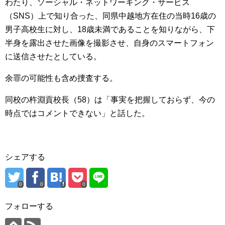
わたり、ソーシャル・ネットワーキング・サービス
（SNS）上で知り合った、同県中越地方在住の当時16歳の
男子高校生に対し、18歳未満であることを知りながら、下
半身を露出させた画像を撮影させ、自身のスマートフォン
に送信させたとしている。
余罪の可能性も含め捜査する。
同校の杵淵貢校長（58）は「事実を把握しておらず、今の
時点ではコメントできない」と話した。
シェアする
0
0
0
フォローする