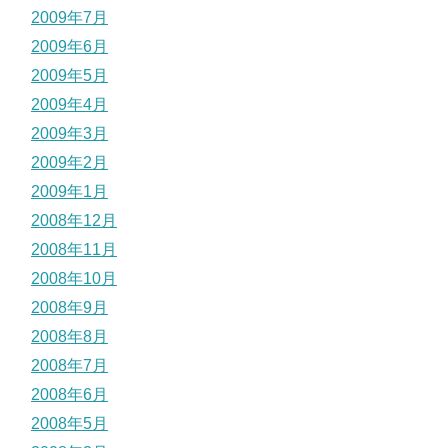
2009年7月
2009年6月
2009年5月
2009年4月
2009年3月
2009年2月
2009年1月
2008年12月
2008年11月
2008年10月
2008年9月
2008年8月
2008年7月
2008年6月
2008年5月