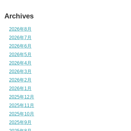
Archives
2026年8月
2026年7月
2026年6月
2026年5月
2026年4月
2026年3月
2026年2月
2026年1月
2025年12月
2025年11月
2025年10月
2025年9月
2025年8月