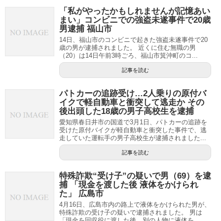
「私がやったかもしれませんが記憶あい
まい」コンビニでの強盗未遂事件で20歳
男逮捕 福山市
14日、福山市のコンビニで起きた強盗未遂事件で20
歳の男が逮捕されました。 近くに住む無職の男
（20）は14日午前3時ごろ、福山市箕沖町のコ...
記事を読む
パトカーの追跡受け…2人乗りの原付バ
イクで軽自動車と衝突して逃走か その
後出頭した18歳の男子高校生を逮捕
愛知県春日井市の国道で3月1日、パトカーの追跡を
受けた原付バイクが軽自動車と衝突した事件で、逃
走していた運転手の男子高校生が逮捕されました...
記事を読む
特殊詐欺“受け子”の疑いで男（69）を逮
捕 「現金を渡した後 液体をかけられ
た」 広島市
4月16日、広島市内の路上で液体をかけられた男が、
特殊詐欺の受け子の疑いで逮捕されました。 男は
「現金を回収役に渡した後、別の人物に液体を...