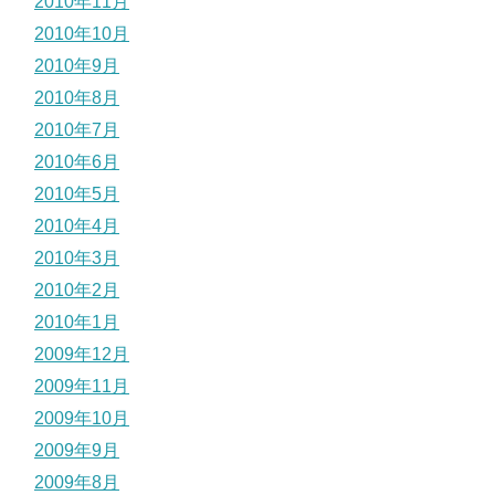
2010年11月
2010年10月
2010年9月
2010年8月
2010年7月
2010年6月
2010年5月
2010年4月
2010年3月
2010年2月
2010年1月
2009年12月
2009年11月
2009年10月
2009年9月
2009年8月