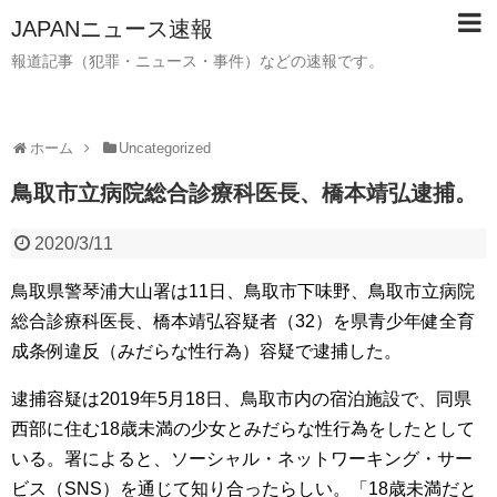
JAPANニュース速報
報道記事（犯罪・ニュース・事件）などの速報です。
ホーム
Uncategorized
鳥取市立病院総合診療科医長、橋本靖弘逮捕。
2020/3/11
鳥取県警琴浦大山署は11日、鳥取市下味野、鳥取市立病院
総合診療科医長、橋本靖弘容疑者（32）を県青少年健全育
成条例違反（みだらな性行為）容疑で逮捕した。
逮捕容疑は2019年5月18日、鳥取市内の宿泊施設で、同県
西部に住む18歳未満の少女とみだらな性行為をしたとして
いる。署によると、ソーシャル・ネットワーキング・サー
ビス（SNS）を通じて知り合ったらしい。「18歳未満だと