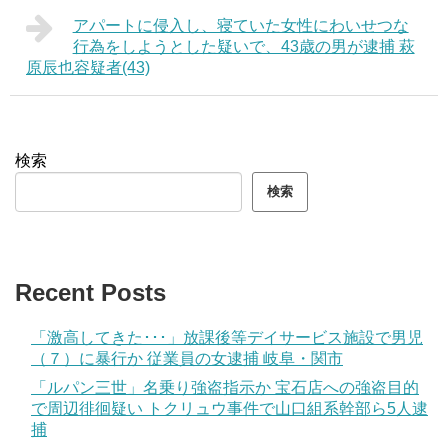
アパートに侵入し、寝ていた女性にわいせつな
行為をしようとした疑いで、43歳の男が逮捕 萩
原辰也容疑者(43)
検索
検索
Recent Posts
「激高してきた･･･」放課後等デイサービス施設で男児
（７）に暴行か 従業員の女逮捕 岐阜・関市
「ルパン三世」名乗り強盗指示か 宝石店への強盗目的
で周辺徘徊疑い トクリュウ事件で山口組系幹部ら5人逮
捕