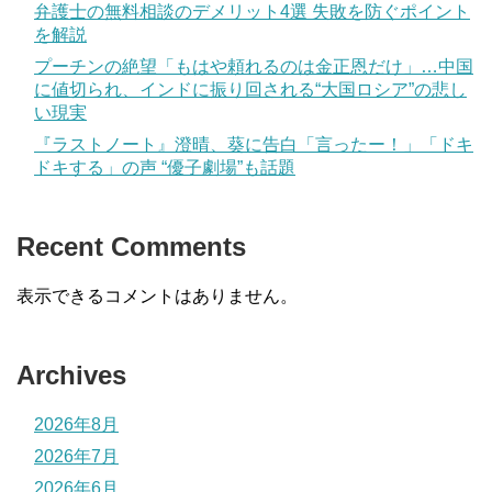
弁護士の無料相談のデメリット4選 失敗を防ぐポイント
を解説
プーチンの絶望「もはや頼れるのは金正恩だけ」…中国
に値切られ、インドに振り回される“大国ロシア”の悲し
い現実
『ラストノート』澄晴、葵に告白「言ったー！」「ドキ
ドキする」の声 “優子劇場”も話題
Recent Comments
表示できるコメントはありません。
Archives
2026年8月
2026年7月
2026年6月