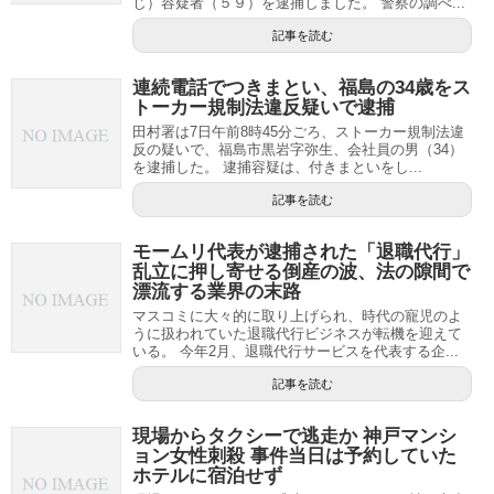
じ）容疑者（５９）を逮捕しました。 警察の調べ...
記事を読む
連続電話でつきまとい、福島の34歳をス
トーカー規制法違反疑いで逮捕
田村署は7日午前8時45分ごろ、ストーカー規制法違
反の疑いで、福島市黒岩字弥生、会社員の男（34）
を逮捕した。 逮捕容疑は、付きまといをし...
記事を読む
モームリ代表が逮捕された「退職代行」
乱立に押し寄せる倒産の波、法の隙間で
漂流する業界の末路
マスコミに大々的に取り上げられ、時代の寵児のよ
うに扱われていた退職代行ビジネスが転機を迎えて
いる。 今年2月、退職代行サービスを代表する企...
記事を読む
現場からタクシーで逃走か 神戸マンシ
ョン女性刺殺 事件当日は予約していた
ホテルに宿泊せず