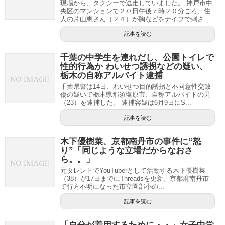
現場から、タクシーで逃走していました。 神戸市中
央区のマンションで２０日午後７時２０分ごろ、住
人の片山恵さん（２４）が胸などをナイフで刺さ...
記事を読む
千葉の中学生を連れだし、公園トイレで
性的行為か わいせつ誘拐などの疑い、
栃木の自称アルバイト逮捕
千葉県警は14日、わいせつ目的誘拐と不同意性交致
傷の疑いで栃木県那須塩原市、自称アルバイトの男
（23）を逮捕した。 逮捕容疑は6月9日にS...
記事を読む
木下優樹菜、京都南丹市の事件に“怒
り”「同じような立場だからなおさ
ら。。」
元タレントでYouTuberとして活動する木下優樹菜
（38）が17日までにThreadsを更新。京都府南丹市
で行方不明になった市立園部小の...
記事を読む