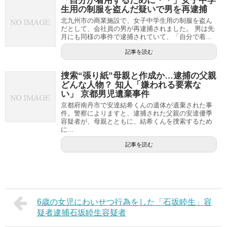
「自分が着用するために・・」女子中学
生用の制服を盗んだ疑いで男を再逮捕
北九州市の商業施設で、女子中学生用の制服を盗ん
だとして、会社員の男が再逮捕されました。 男は先
月にも同様の事件で逮捕されていて、「自分で着...
記事を読む
捜索“張り紙”母親と作成か…逮捕の父親
どんな人物？ 知人「嫌われる要素な
い」 京都男児遺棄事件
京都府南丹市で安達結希くんの遺体が遺棄された事
件。警察によりますと、逮捕された父親の安達優季
容疑者が、母親とともに、結希くんを捜索するため
に...
記事を読む
6歳の女児にわいせつ行為をした「石坂睦生」容
疑者逮捕石坂睦生容疑者