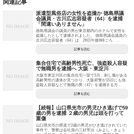
関連記事
派遣型風俗店の女性を盗撮か 徳島県議
会議員・古川広志容疑者（64）を逮捕
「間違いありません」
徳島県議会の議員の男が東京都内のホテルで女性を
盗撮したとして逮捕されました。 徳島県議会議員の
古川広志容疑者（64）は、28日午後8時ごろ、...
記事を読む
集合住宅で高齢男性死亡、強盗殺人容疑
で無職男を逮捕へ 大阪・東淀川
大阪市東淀川区の集合住宅一室で3月、刺し傷がある
高齢男性の遺体が見つかり、大阪府警が15日にも強
盗殺人容疑などで無職の男（47）を逮捕する方...
記事を読む
【続報】山口県光市の男児ひき逃げで59
歳の男を逮捕 ２歳の男児は頭を打って
重傷
山口県光市の県道で2歳の男児がひき逃げされていた
事件で、警察は会社員の三好亨治（みよし・きょう