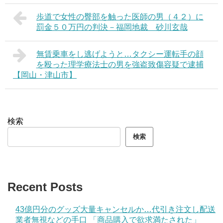
歩道で女性の臀部を触った医師の男（４２）に
罰金５０万円の判決－福岡地裁 砂川玄哉
無賃乗車をし逃げようと…タクシー運転手の顔
を殴った理学療法士の男を強盗致傷容疑で逮捕
【岡山・津山市】
検索
検索
Recent Posts
43億円分のグッズ大量キャンセルか…代引き注文し配送
業者無視などの手口 「商品購入で欲求満たされた」