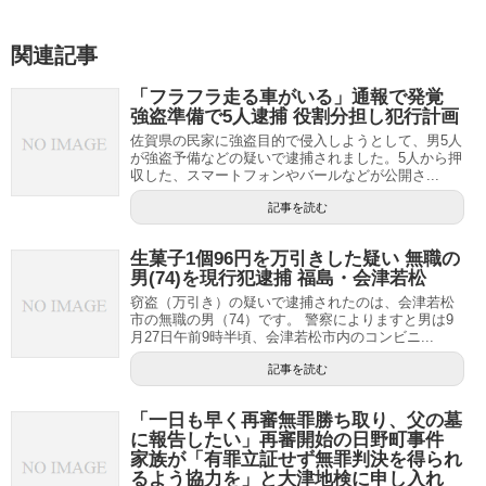
関連記事
「フラフラ走る車がいる」通報で発覚
強盗準備で5人逮捕 役割分担し犯行計画
佐賀県の民家に強盗目的で侵入しようとして、男5人
が強盗予備などの疑いで逮捕されました。5人から押
収した、スマートフォンやバールなどが公開さ...
記事を読む
生菓子1個96円を万引きした疑い 無職の
男(74)を現行犯逮捕 福島・会津若松
窃盗（万引き）の疑いで逮捕されたのは、会津若松
市の無職の男（74）です。 警察によりますと男は9
月27日午前9時半頃、会津若松市内のコンビニ...
記事を読む
「一日も早く再審無罪勝ち取り、父の墓
に報告したい」再審開始の日野町事件
家族が「有罪立証せず無罪判決を得られ
るよう協力を」と大津地検に申し入れ