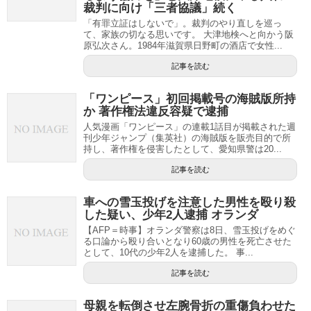
裁判に向け「三者協議」続く
「有罪立証はしないで」。裁判のやり直しを巡っ
て、家族の切なる思いです。 大津地検へと向かう阪
原弘次さん。1984年滋賀県日野町の酒店で女性...
記事を読む
「ワンピース」初回掲載号の海賊版所持
か 著作権法違反容疑で逮捕
人気漫画「ワンピース」の連載1話目が掲載された週
刊少年ジャンプ（集英社）の海賊版を販売目的で所
持し、著作権を侵害したとして、愛知県警は20...
記事を読む
車への雪玉投げを注意した男性を殴り殺
した疑い、少年2人逮捕 オランダ
【AFP＝時事】オランダ警察は8日、雪玉投げをめぐ
る口論から殴り合いとなり60歳の男性を死亡させた
として、10代の少年2人を逮捕した。 事...
記事を読む
母親を転倒させ左腕骨折の重傷負わせた