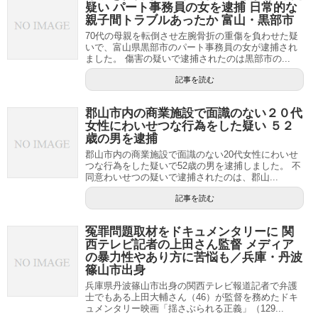
疑い パート事務員の女を逮捕 日常的な
親子間トラブルあったか 富山・黒部市
70代の母親を転倒させ左腕骨折の重傷を負わせた疑
いで、富山県黒部市のパート事務員の女が逮捕され
ました。 傷害の疑いで逮捕されたのは黒部市の...
記事を読む
郡山市内の商業施設で面識のない２０代
女性にわいせつな行為をした疑い ５２
歳の男を逮捕
郡山市内の商業施設で面識のない20代女性にわいせ
つな行為をした疑いで52歳の男を逮捕しました。 不
同意わいせつの疑いで逮捕されたのは、郡山...
記事を読む
冤罪問題取材をドキュメンタリーに 関
西テレビ記者の上田さん監督 メディア
の暴力性やあり方に苦悩も／兵庫・丹波
篠山市出身
兵庫県丹波篠山市出身の関西テレビ報道記者で弁護
士でもある上田大輔さん（46）が監督を務めたドキ
ュメンタリー映画「揺さぶられる正義」（129...