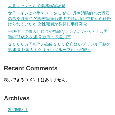
大量キャンセルで業務妨害容疑
女子トイレに小型カメラを… 鯖江･丹生消防組合の職員
の男を逮捕 性的姿態等撮影未遂の疑い 5月中旬から仕掛
けられていたか 女性職員が発見し事件発覚
一般住宅に侵入し現金や指輪など盗んだか ベトナム国
籍の21歳女を逮捕 新潟・糸魚川市
２０００万円相当の高級ＳＵＶ窃盗疑いブラジル国籍の
男逮捕 外国人トクリュウグループか〈宮城〉
Recent Comments
表示できるコメントはありません。
Archives
2026年8月