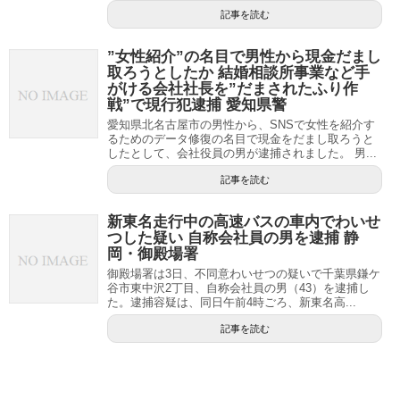
記事を読む
”女性紹介”の名目で男性から現金だまし
取ろうとしたか 結婚相談所事業など手
がける会社社長を”だまされたふり作
戦”で現行犯逮捕 愛知県警
愛知県北名古屋市の男性から、SNSで女性を紹介す
るためのデータ修復の名目で現金をだまし取ろうと
したとして、会社役員の男が逮捕されました。 男...
記事を読む
新東名走行中の高速バスの車内でわいせ
つした疑い 自称会社員の男を逮捕 静
岡・御殿場署
御殿場署は3日、不同意わいせつの疑いで千葉県鎌ケ
谷市東中沢2丁目、自称会社員の男（43）を逮捕し
た。逮捕容疑は、同日午前4時ごろ、新東名高...
記事を読む