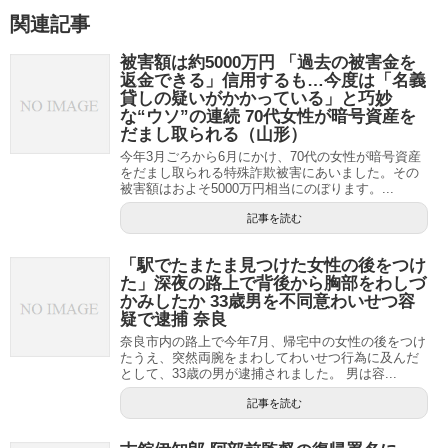
関連記事
被害額は約5000万円 「過去の被害金を
返金できる」信用するも…今度は「名義
貸しの疑いがかかっている」と巧妙
な“ウソ”の連続 70代女性が暗号資産を
だまし取られる（山形）
今年3月ごろから6月にかけ、70代の女性が暗号資産
をだまし取られる特殊詐欺被害にあいました。その
被害額はおよそ5000万円相当にのぼります。...
記事を読む
「駅でたまたま見つけた女性の後をつけ
た」深夜の路上で背後から胸部をわしづ
かみしたか 33歳男を不同意わいせつ容
疑で逮捕 奈良
奈良市内の路上で今年7月、帰宅中の女性の後をつけ
たうえ、突然両腕をまわしてわいせつ行為に及んだ
として、33歳の男が逮捕されました。 男は容...
記事を読む