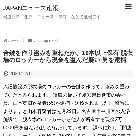
JAPANニュース速報
報道記事（犯罪・ニュース・事件）などの速報です。
ホーム
Uncategorized
合鍵を作り盗みを重ねたか、10本以上保有 脱衣
場のロッカーから現金を盗んだ疑い 男を逮捕
2023/12/1
入浴施設の脱衣場のロッカーの合鍵を作って、盗みを重ね
ていたとみられます。 窃盗の疑いで愛知県日進市の会社
員、山本英樹容疑者(55)が逮捕・送検されました。 警察に
よりますと山本容疑者は先月29日に名古屋市中川区の入浴
施設で、脱衣場のロッカーから他人が所有する現金2万
6000円を盗んだ疑いがもたれています。 調べに対し「間違
いありません」と容疑を認めています。 入浴施設の従業員