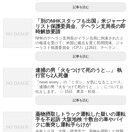
記事を読む
「別のNHKスタッフも出国」米ジャーナ
リスト保護委員会、テヘラン支局長の即
時解放要請
NHKのテヘラン支局長がイラン当局に拘束されたと
の報道を受けて、米国に拠点を置く民間団体、ジャ
ーリスト保護委員会（CPJ）は26日、テヘラン...
記事を読む
逮捕の男「火をつけて死のうと…」 執
行官ら2人死傷
『news every.』の「ミダシ」が気になるニュース。
「逮捕の男『火をつけて死のうと…』」についてお
伝えします。 ◇ 15日、東京・杉並...
記事を読む
薬物摂取しトラック運転した疑いの運転
手を不起訴 大阪地検 十数台の車やバイ
クに衝突し運転手らけが
去年１０月、大阪・摂津市で、薬物を摂取した状態