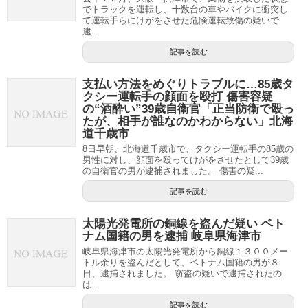
でトラックを運転し、十数台の車やバイクに衝突し
て運転手らにけがをさせた危険運転致傷の疑いで
逮...
記事を読む
支払い方法をめぐりトラブルに…85歳タ
クシー運転手の顔面を殴打 傷害容疑
の“酒酔い”39歳自衛官「正当防衛で殴っ
たが、相手が誰なのかわからない」北海
道千歳市
8日早朝、北海道千歳市で、タクシー運転手の85歳の
男性に対し、顔面を殴ってけがをさせたとして39歳
の自衛官の男が逮捕されました。 傷害の疑...
記事を読む
太陽光発電所の銅線を盗んだ疑い ベト
ナム国籍の男を逮捕 岐阜県海津市
岐阜県海津市の太陽光発電所から銅線１３００メー
トル余りを盗んだとして、ベトナム国籍の男が８
日、逮捕されました。 窃盗の疑いで逮捕されたの
は...
記事を読む