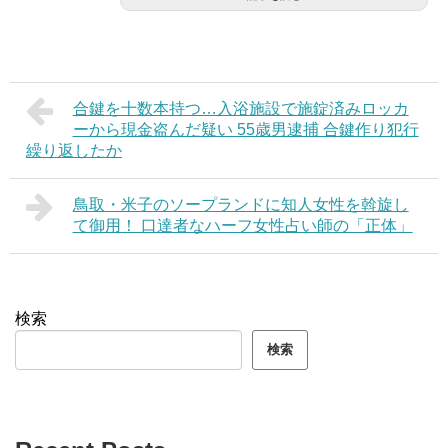
合鍵を十数本持つ…入浴施設で施錠済みロッカ
ーから現金盗んだ疑い 55歳男逮捕 合鍵作り犯行
繰り返したか
鳥取・米子のソープランドに知人女性を斡旋し
て御用！ 口達者なハーフ女性占い師の「正体」
検索
検索