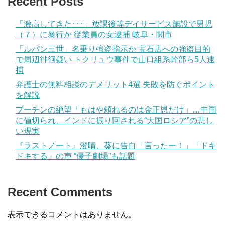
Recent Posts
「激高してきた･･･」放課後等デイサービス施設で男児
（７）に暴行か 従業員の女逮捕 岐阜・関市
「ルパン三世」名乗り強盗指示か 宝石店への強盗目的
で周辺徘徊疑い トクリュウ事件で山口組系幹部ら5人逮
捕
弁護士の無料相談のデメリット4選 失敗を防ぐポイント
を解説
プーチンの絶望「もはや頼れるのは金正恩だけ」…中国
に値切られ、インドに振り回される“大国ロシア”の悲し
い現実
『ラストノート』澄晴、葵に告白「言ったー！」「ドキ
ドキする」の声 “優子劇場”も話題
Recent Comments
表示できるコメントはありません。