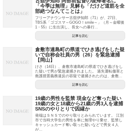
古舘伊知郎 阿部前監督の復帰署名に
「今季は無理」見解も「だけど道筋を全
部絶つなんてことは」
フリーアナウンサー古舘伊知郎（71）が、27日、
TBS系「ゴゴスマ～GOGO！smile～」（月～金曜後
1・55）に生出演し、長女への暴行...
記事を読む
倉敷市連島町の県道でひき逃げをした疑
いで自称会社員の男（26）を緊急逮捕
【岡山】
けさ（14日）、倉敷市連島町の県道でひき逃げをし
た疑いで男が緊急逮捕されました。 過失運転傷害と
救護措置義務違反の容疑で逮捕されたのは、倉敷...
記事を読む
19歳の男性を監禁 現金など奪った疑い
19歳の女と18歳から21歳の男3人を逮捕
SNSのやりとりで因縁か
発端はＳＮＳでのやり取りとみられています。 江別
市で当時大学生の男性を車に無理やり乗せ、監禁し
キャッシュカード奪い取った疑いなどで男女４人
が...