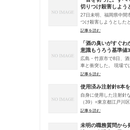
切りつけ殺害しようと
27日未明、福岡県中間
つけ殺害しようとしたと
記事を読む
「酒の臭いがすぐわ
意識もうろう基準値3
広島・竹原市で8日、
車と衝突した。 現場で
記事を読む
使用済み注射針8本
自身に使用した注射針
（39）=東京都江戸川
記事を読む
未明の職務質問から