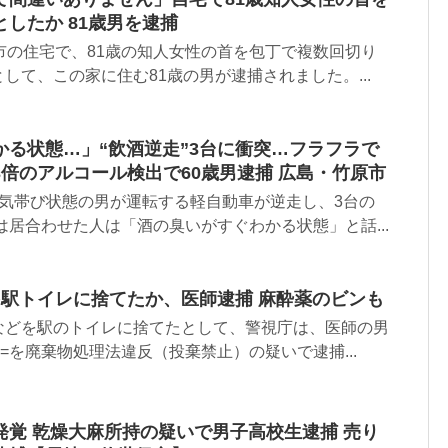
したか 81歳男を逮捕
市の住宅で、81歳の知人女性の首を包丁で複数回切り
して、この家に住む81歳の男が逮捕されました。...
かる状態…」“飲酒逆走”3台に衝突…フラフラで
倍のアルコール検出で60歳男逮捕 広島・竹原市
酒気帯び状態の男が運転する軽自動車が逆走し、3台の
は居合わせた人は「酒の臭いがすぐわかる状態」と話...
を駅トイレに捨てたか、医師逮捕 麻酔薬のビンも
などを駅のトイレに捨てたとして、警視庁は、医師の男
区=を廃棄物処理法違反（投棄禁止）の疑いで逮捕...
発覚 乾燥大麻所持の疑いで男子高校生逮捕 売り