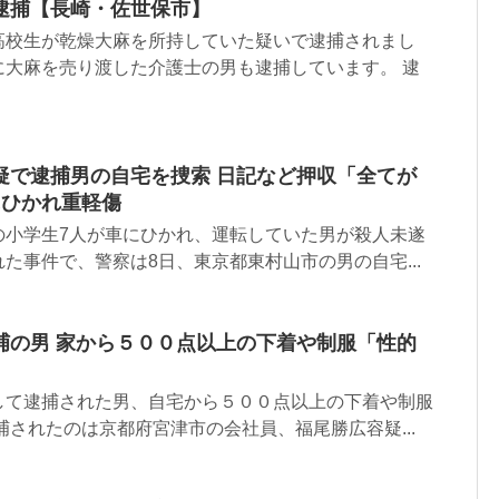
逮捕【長崎・佐世保市】
高校生が乾燥大麻を所持していた疑いで逮捕されまし
に大麻を売り渡した介護士の男も逮捕しています。 逮
疑で逮捕男の自宅を捜索 日記など押収「全てが
にひかれ重軽傷
の小学生7人が車にひかれ、運転していた男が殺人未遂
た事件で、警察は8日、東京都東村山市の男の自宅...
捕の男 家から５００点以上の下着や制服「性的
して逮捕された男、自宅から５００点以上の下着や制服
捕されたのは京都府宮津市の会社員、福尾勝広容疑...