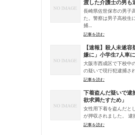
渡した介護士の男も
長崎県佐世保市の男子
た。警察は男子高校生
捕...
記事を読む
【速報】殺人未遂容
嫌に」小学生7人車
大阪市西成区で下校中
の疑いで現行犯逮捕され
記事を読む
下着盗んだ疑いで逮
欲求満たすため」
女性用下着を盗んだと
が押収されました。 逮
記事を読む