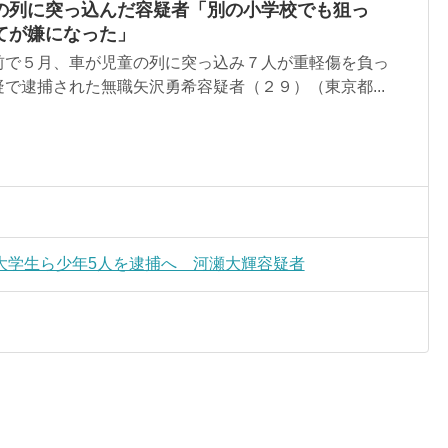
の列に突っ込んだ容疑者「別の小学校でも狙っ
てが嫌になった」
前で５月、車が児童の列に突っ込み７人が重軽傷を負っ
で逮捕された無職矢沢勇希容疑者（２９）（東京都...
大学生ら少年5人を逮捕へ 河瀬大輝容疑者