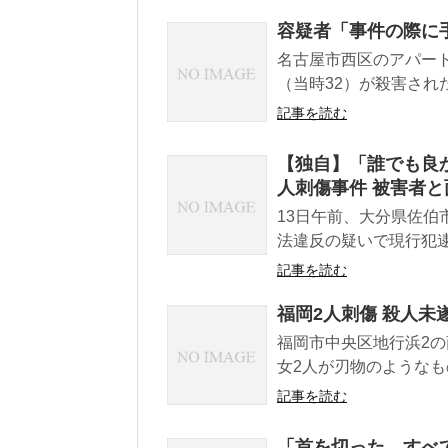
容疑者「事件の際に
名古屋市西区のアパート
（当時32）が殺害され
記事を読む
【独自】「誰でも良か
人刺傷事件 被害者と
13日午前、大分県佐伯
法違反の疑いで現行犯逮
記事を読む
福岡2人刺傷 殺人未
福岡市中央区地行浜2の
女2人が刃物のようなも
記事を読む
「首を切った。すべ