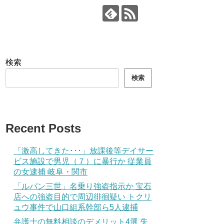
検索
検索
Recent Posts
「激高してきた･･･」放課後等デイサー
ビス施設で男児（７）に暴行か 従業員
の女逮捕 岐阜・関市
「ルパン三世」名乗り強盗指示か 宝石
店への強盗目的で周辺徘徊疑い トクリ
ュウ事件で山口組系幹部ら5人逮捕
弁護士の無料相談のデメリット4選 失