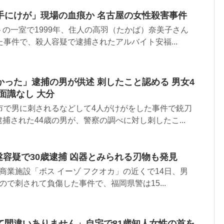
手にけが」現場の血痕か 名古屋の女性殺害事件
の一室で1999年、住人の高羽（たかば）奈美子さん
た事件で、殺人容疑で逮捕されたアルバイト安福...
った」逮捕の男が供述 刺したこと認める 男女4
面識なし 大分
市で男に刺されるなどして4人がけがをした事件で銃刀
捕された44歳の男が、警察の調べに対し刺したこ...
遂容疑で30歳逮捕 凶器とみられる刃物も発見
商業施設「ボス イーゾ フクオカ」の近くで14日、男
ので刺されて負傷した事件で、福岡県警は15...
て間違いありません」自宅で81歳知人女性の首を