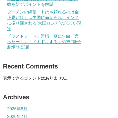
敗を防ぐポイントを解説
プーチンの絶望「もはや頼れるのは金
正恩だけ」…中国に値切られ、インド
に振り回される“大国ロシア”の悲しい現
実
『ラストノート』澄晴、葵に告白「言
ったー！」「ドキドキする」の声 “優子
劇場”も話題
Recent Comments
表示できるコメントはありません。
Archives
2026年8月
2026年7月