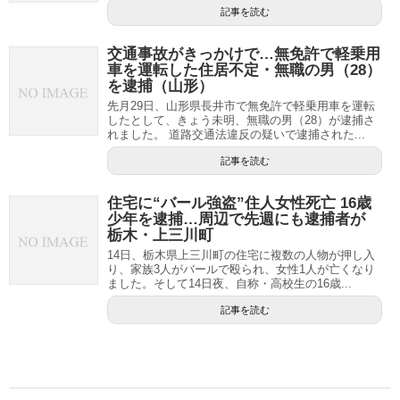
記事を読む
交通事故がきっかけで…無免許で軽乗用
車を運転した住居不定・無職の男（28）
を逮捕（山形）
先月29日、山形県長井市で無免許で軽乗用車を運転
したとして、きょう未明、無職の男（28）が逮捕さ
れました。 道路交通法違反の疑いで逮捕された...
記事を読む
住宅に“バール強盗”住人女性死亡 16歳
少年を逮捕…周辺で先週にも逮捕者が
栃木・上三川町
14日、栃木県上三川町の住宅に複数の人物が押し入
り、家族3人がバールで殴られ、女性1人が亡くなり
ました。そして14日夜、自称・高校生の16歳...
記事を読む