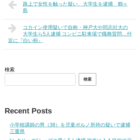
路上で女性を触った疑い、大学生を逮捕 鶴ヶ
島
コカイン使用疑いで自称・神戸大や同志社大の
大学生ら5人逮捕 コンビニ駐車場で職務質問…付
近に『白い粉』
検索
検索
Recent Posts
小学校講師の男（38）を児童ポルノ所持の疑いで逮捕
三重県