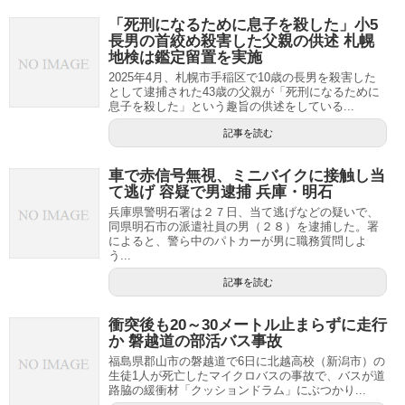
「死刑になるために息子を殺した」小5
長男の首絞め殺害した父親の供述 札幌
地検は鑑定留置を実施
2025年4月、札幌市手稲区で10歳の長男を殺害した
として逮捕された43歳の父親が「死刑になるために
息子を殺した」という趣旨の供述をしている...
記事を読む
車で赤信号無視、ミニバイクに接触し当
て逃げ 容疑で男逮捕 兵庫・明石
兵庫県警明石署は２７日、当て逃げなどの疑いで、
同県明石市の派遣社員の男（２８）を逮捕した。署
によると、警ら中のパトカーが男に職務質問しよ
う...
記事を読む
衝突後も20～30メートル止まらずに走行
か 磐越道の部活バス事故
福島県郡山市の磐越道で6日に北越高校（新潟市）の
生徒1人が死亡したマイクロバスの事故で、バスが道
路脇の緩衝材「クッションドラム」にぶつかり...