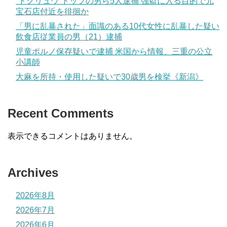
“トクリュウ”トップの男ら5人逮捕 強盗に入る目的で元
宝石店付近を徘徊か
「男に乱暴された」面識のある10代女性に乱暴した疑い
飲食店従業員の男（21）逮捕
児童ポルノ保存疑いで逮捕 米国から情報、三重の公立
小講師
大麻を所持・使用した疑いで30歳男を検挙《新潟》
Recent Comments
表示できるコメントはありません。
Archives
2026年8月
2026年7月
2026年6月