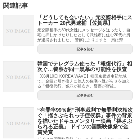
関連記事
「どうしても会いたい」元交際相手にス
トーカー 20代男逮捕【佐賀県】
元交際相手の30代女性にメッセージを送ったり、自
宅に押しかけたりしたとして武雄市に住む20代の男
が逮捕されました。 警察によりますと、男は県...
記事を読む
韓国でテレグラム使った「報復代行」相
次ぐ…警察が同一黒幕の可能性を捜査
【03月10日 KOREA WAVE】韓国京畿道南部地域
で、金銭と引き換えに他人の住宅へ嫌がらせを加え
る「報復代行」犯罪が相次ぎ、警察が背後...
記事を読む
“有罪率99％超”刑事裁判で無罪判決相次
ぐ「揺さぶられっ子症候群」事件の背景
を描いたドキュメンタリー映画「揺さぶ
られる正義」 ドイツの国際映像祭で金
賞受賞