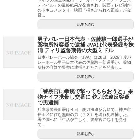
ドイツの国際映像祭「ワールド・メディア・フェス
ティバル」の最終結果が発表され、関西テレビ制作
のドキュメンタリー映画「揺さぶられる正義」が金
賞...
記事を読む
男子バレー日本代表・佐藤駿一郎選手が
薬物所持容疑で逮捕 JVAは代表登録を抹
消 ティリ監督期待の大型ミドル
日本バレーボール協会（JVA）は28日、2026年度バ
レーボール男子日本代表の佐藤駿一郎選手が、薬物
所持の容疑で警察に逮捕されたことを発表し...
記事を読む
「警察官に拳銃で撃ってもらおうと」果
物ナイフ携帯し交番に 銃刀法違反容疑
で男逮捕
兵庫県警長田署は４日、銃刀法違反容疑で、神戸市
長田区に住む無職の男（７３）を現行犯逮捕した。
署の調べに「生活が苦しく、警察官に包丁を見せ
て...
記事を読む