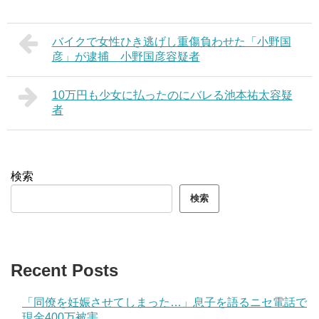
バイクで女性ひき逃げし重傷負わせた「小野国
彦」が逮捕 小野国彦容疑者
10万円も少女に払ったのにバレる池本祐太容疑
者
検索
検索
Recent Posts
「同僚を妊娠させてしまった…」息子を語るニセ電話で
現金400万被害