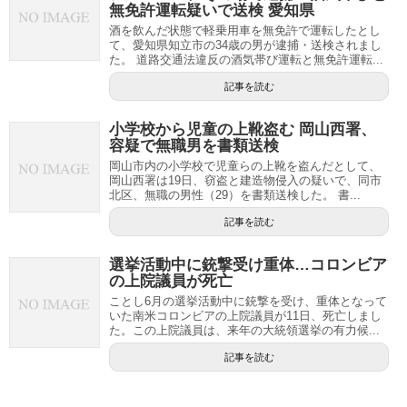
無免許運転疑いで送検 愛知県
酒を飲んだ状態で軽乗用車を無免許で運転したとし
て、愛知県知立市の34歳の男が逮捕・送検されまし
た。 道路交通法違反の酒気帯び運転と無免許運転...
記事を読む
小学校から児童の上靴盗む 岡山西署、
容疑で無職男を書類送検
岡山市内の小学校で児童らの上靴を盗んだとして、
岡山西署は19日、窃盗と建造物侵入の疑いで、同市
北区、無職の男性（29）を書類送検した。 書...
記事を読む
選挙活動中に銃撃受け重体…コロンビア
の上院議員が死亡
ことし6月の選挙活動中に銃撃を受け、重体となって
いた南米コロンビアの上院議員が11日、死亡しまし
た。この上院議員は、来年の大統領選挙の有力候...
記事を読む