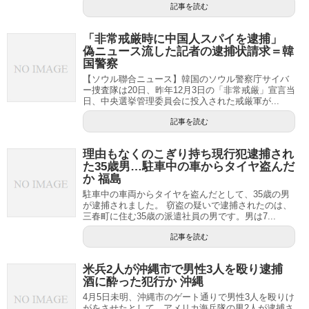
記事を読む
「非常戒厳時に中国人スパイを逮捕」
偽ニュース流した記者の逮捕状請求＝韓
国警察
【ソウル聯合ニュース】韓国のソウル警察庁サイバ
ー捜査隊は20日、昨年12月3日の「非常戒厳」宣言当
日、中央選挙管理委員会に投入された戒厳軍が...
記事を読む
理由もなくのこぎり持ち現行犯逮捕され
た35歳男…駐車中の車からタイヤ盗んだ
か 福島
駐車中の車両からタイヤを盗んだとして、35歳の男
が逮捕されました。 窃盗の疑いで逮捕されたのは、
三春町に住む35歳の派遣社員の男です。男は7...
記事を読む
米兵2人が沖縄市で男性3人を殴り逮捕
酒に酔った犯行か 沖縄
4月5日未明、沖縄市のゲート通りで男性3人を殴りけ
がをさせたとして、アメリカ海兵隊の男2人が逮捕さ