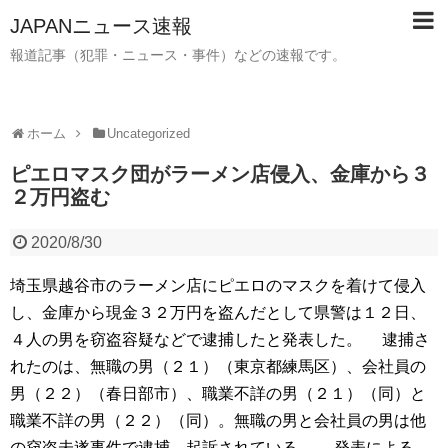
JAPANニュース速報
報道記事（犯罪・ニュース・事件）などの速報です。
ホーム
Uncategorized
ピエロマスク団がラーメン店侵入、金庫から３
２万円盗む
2020/8/30
埼玉県越谷市のラーメン店にピエロのマスクを着けて侵入
し、金庫から現金３２万円を盗んだとして県警は１２日、
４人の男を窃盗容疑などで逮捕したと発表した。 逮捕さ
れたのは、無職の男（２１）（東京都練馬区）、会社員の
男（２２）（春日部市）、職業不詳の男（２１）（同）と
職業不詳の男（２２）（同）。無職の男と会社員の男は他
の窃盗未遂事件で逮捕、起訴されている。 発表による