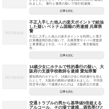
れました。 暴行と傷害の疑いで現行犯逮捕...
記事を読む
不正入手した他人の楽天ポイントで給油
した疑い ベトナム国籍の男逮捕 兵庫県
警
不正に入手した他人の楽天ポイントを利用した電子
計算機使用詐欺の疑いで、兵庫県警サイバー捜査課
と東灘署は２６日、ベトナム国籍で、東京都福生
市...
記事を読む
14歳少女にホテルで性的暴行の疑い、大
阪府の支援学校教師を逮捕 愛知県警
愛知県内のホテルで、14歳の少女に性的暴行を加え
たとして、大阪府の教師が逮捕されました。 不同意
性交等の疑いで逮捕されたのは、大阪府立の支援...
記事を読む
交通トラブルの男から基準値5倍超える
アルコール、その場で逮捕…酒気帯びと