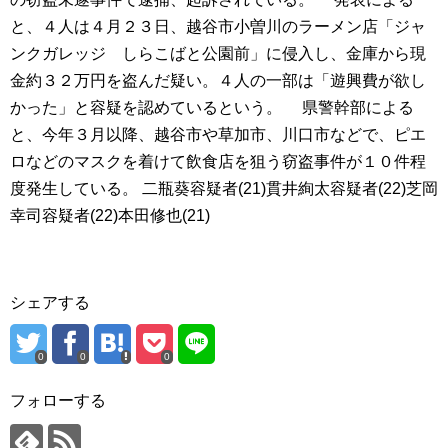
と、４人は４月２３日、越谷市小曽川のラーメン店「ジャ
ンクガレッジ しらこばと公園前」に侵入し、金庫から現
金約３２万円を盗んだ疑い。４人の一部は「遊興費が欲し
かった」と容疑を認めているという。 県警幹部による
と、今年３月以降、越谷市や草加市、川口市などで、ピエ
ロなどのマスクを着けて飲食店を狙う窃盗事件が１０件程
度発生している。 二瓶葵容疑者(21)貫井絢太容疑者(22)芝岡
幸司容疑者(22)本田修也(21)
シェアする
0
0
0
フォローする