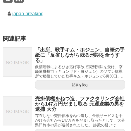
japan-breaking
関連記事
「出所」歌手キム・ホジュン、自筆の手
紙に「反省しながら残る刑期を全うす
る」
飲酒運転によるひき逃げ事故で実刑判決を受け、京
畿道驪州市（キョンギド・ヨジュシ）のソマン矯導
所で服役していた歌手キム・ホジュンが6月30日、...
記事を読む
売掛債権をねつ造、ファクタリング会社
から147万円だまし取る 元運送業の男を
逮捕 大分
存在しない売掛債権をねつ造し、金融サービスを手
がける会社から147万円をだまし取ったとして、大分
県臼杵市の男が逮捕されました。 詐欺の疑いで...