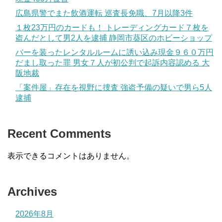
広島県警でまた飲酒運転 巡査長免職、7月以降3件
１枚23万円のカードも！ トレーディングカード７枚を
盗んだとして男2人を逮捕 静岡市葵区のホビーショップ
バーを装ったレンタルルームに誘い込み現金９６０万円
だまし取った罪 男女７人が初公判で起訴内容認める 大
阪地裁
「案件屋」存在を視野に捜査 強盗予備の疑いで男ら5人
逮捕
Recent Comments
表示できるコメントはありません。
Archives
2026年8月