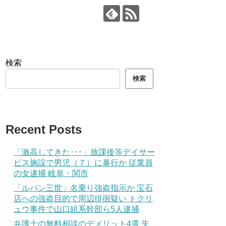
検索
検索
Recent Posts
「激高してきた･･･」放課後等デイサー
ビス施設で男児（７）に暴行か 従業員
の女逮捕 岐阜・関市
「ルパン三世」名乗り強盗指示か 宝石
店への強盗目的で周辺徘徊疑い トクリ
ュウ事件で山口組系幹部ら5人逮捕
弁護士の無料相談のデメリット4選 失