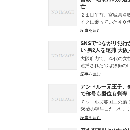
亡
２１日午前、宮城県名
イクに乗っていた４０
記事を読む
SNSでつながり犯行
い 男2人を逮捕 大阪
大阪府内で、20代の女
逮捕されたのは無職の山下
記事を読む
アンドルー元王子、6
で称号も爵位も剝奪
チャールズ英国王の弟
66歳の誕生日だった。こ
記事を読む