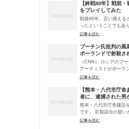
【終戦80年】戦前
をプレイしてみた
戦後80年。言い換える
ったということでもあ
記事を読む
プーチン氏批判の風
ポーランドで射殺さ
（CNN） ロシアのプ
アーティストがポーラン
記事を読む
【熊本・八代市庁舎
者に、逮捕された男
熊本・八代市庁舎建設
です。 官製談合の疑い
記事を読む