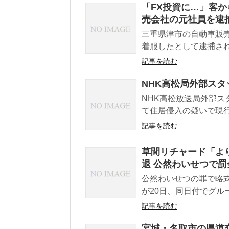
「FX投資に…」客か
売会社の元社員を逮捕
三重県津市の自動車販
着服したとして逮捕され
記事を読む
NHK高松局外部ス
NHK高松放送局外部
て住居侵入の疑いで現行
記事を読む
草間リチャード「より
退 公然わいせつで罰
公然わいせつの罪で略式
が20日、同日付でグルー
記事を読む
宮城・名取市の県道