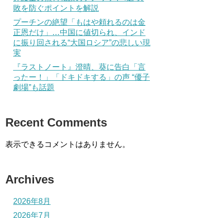
敗を防ぐポイントを解説
プーチンの絶望「もはや頼れるのは金
正恩だけ」…中国に値切られ、インド
に振り回される“大国ロシア”の悲しい現
実
『ラストノート』澄晴、葵に告白「言
ったー！」「ドキドキする」の声 “優子
劇場”も話題
Recent Comments
表示できるコメントはありません。
Archives
2026年8月
2026年7月