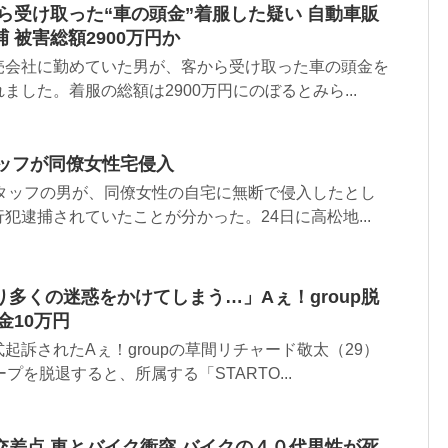
ら受け取った“車の頭金”着服した疑い 自動車販
 被害総額2900万円か
売会社に勤めていた男が、客から受け取った車の頭金を
ました。着服の総額は2900万円にのぼるとみら...
タッフが同僚女性宅侵入
スタッフの男が、同僚女性の自宅に無断で侵入したとし
犯逮捕されていたことが分かった。24日に高松地...
多くの迷惑をかけてしまう…」Aぇ！group脱
金10万円
起訴されたAぇ！groupの草間リチャード敬太（29）
プを脱退すると、所属する「STARTO...
交差点 車とバイク衝突 バイクの４０代男性が死