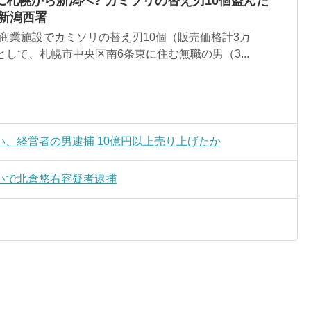
札幌から新潟へ? カミソリの替え刃10個盗んだ
新潟西署
商業施設でカミソリの替え刃10個（販売価格計3万
として、札幌市中央区南6条東に住む無職の男（3...
、経営者の男逮捕 10億円以上売り上げたか
いで北倉悠右容疑者逮捕