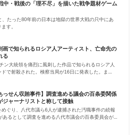
・戦中・戦後の「理不尽」を描いた戦争題材ゲーム
と、たった80年前の日本は地獄の世界大戦の只中にあ
ります。
刺画で知られるロシア人アーティスト、亡命先の
れる
ーチン大統領を痛烈に風刺した作品で知られるロシア人
ドで射殺された。検察当局が16日に発表した。ま...
あっせん収賄事件】調査進める議会の百条委関係
がジャーナリストと称して接触
をめぐり、八代市議ら6人が逮捕された汚職事件の続報
があるとして調査を進める八代市議会の百条委員会が...