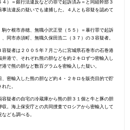
６４）＝銀行法違反などの罪で起訴済み＝と同組幹部３
薬事法違反の疑いでも逮捕した。４人とも容疑を認めて
駒ケ根市赤穂、無職小沢正登（５５）＝暴行罪で起訴
）、同市赤須町、無職久保田浩二（３７）の３容疑者。
容疑者は２００５年７月ごろに宮城県石巻市の石巻港
福井港で、それぞれ熊の胆などを約２キロずつ密輸入し
空港で熊の胆など数百グラムを密輸入した疑い。
、密輸入した熊の胆など約４・２キロを販売目的で貯
された。
容疑者の自宅の冷蔵庫から熊の胆３１個と牛と豚の胆
押収。海上保安庁との共同捜査でロシアから密輸入して
況なども調べる。