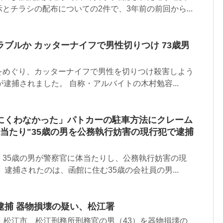
とチラシの配布についての2件で、3年前の前回から...
ブルか カッターナイフで男性切りつけ 73歳男
をめぐり、カッターナイフで男性を切りつけ殺害しよう
が逮捕されました。 自称・アルバイトの木村勉容...
にくわなかった」パトカーの駐車方法にクレーム
当たり"35歳の男を公務執行妨害の現行犯で逮捕
、35歳の男が警察官に体当たりし、公務執行妨害の現
 逮捕されたのは、函館に住む35歳の会社員の男...
逮捕 器物損壊の疑い、松江署
、松江市、松江刑務所刑務官の男（43）を器物損壊の