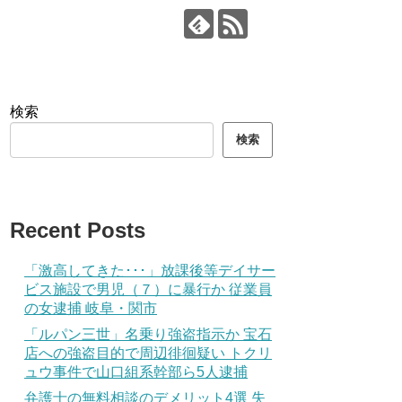
検索
検索
Recent Posts
「激高してきた･･･」放課後等デイサー
ビス施設で男児（７）に暴行か 従業員
の女逮捕 岐阜・関市
「ルパン三世」名乗り強盗指示か 宝石
店への強盗目的で周辺徘徊疑い トクリ
ュウ事件で山口組系幹部ら5人逮捕
弁護士の無料相談のデメリット4選 失