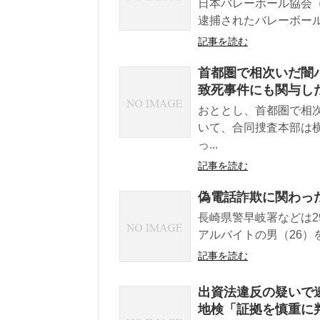
日本バレーボール協会（
逮捕されたバレーボール
記事を読む
首都圏で相次いだ闇バ
致死事件にも関与し
おととし、首都圏で相
いて、合同捜査本部は
っ...
記事を読む
偽電話詐欺に関わっ
長崎県警早岐署などは2
アルバイトの男（26）
記事を読む
出資法違反の疑いで
地検「証拠を慎重に