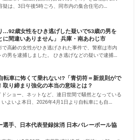
容疑は、3日午後5時ごろ、同市内の集合住宅の...
…92歳女性をひき逃げした疑いで53歳の男を
とに間違いありません」 兵庫・南あわじ市
じ市で高齢の女性がひき逃げされた事件で、警察は市内
トの男を逮捕しました。 ひき逃げなどの疑いで逮捕...
自転車に怖くて乗れない!?「青切符＝新規則がで
！取り締まり強化の本当の意味とは？
イドショー、ネットなど、連日世間で騒然となっている
よいよ本日、2026年4月1日より自転車にも自...
ー選手、日本代表登録抹消 日本バレーボール協