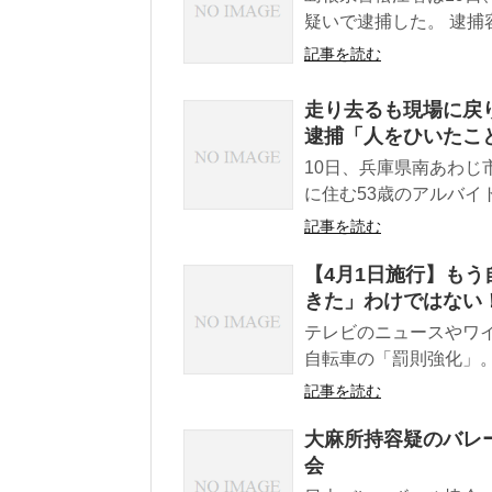
疑いで逮捕した。 逮捕
記事を読む
走り去るも現場に戻り
逮捕「人をひいたこ
10日、兵庫県南あわ
に住む53歳のアルバイ
記事を読む
【4月1日施行】もう
きた」わけではない
テレビのニュースやワ
自転車の「罰則強化」。い
記事を読む
大麻所持容疑のバレ
会