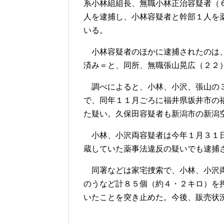
系小林組組長、無職小林正治容疑者（
人を逮捕し、小林容疑者と幹部１人を
いる。
小林容疑者のほかに逮捕されたのは、
済み＝と、同所、無職張山晃広（２２
調べによると、小林、小沢、張山の３
で、同年１１月ごろに福井県坂井市の
た疑い。久保田容疑者も新潟市の新潟
小林、小沢両容疑者は今年１月３１日
蔵していた薬事法違反の疑いでも逮捕
同署などは家宅捜索で、小林、小沢両
のうなど計８５個（約４・２キロ）を
いたことを突き止めた。今後、販売状