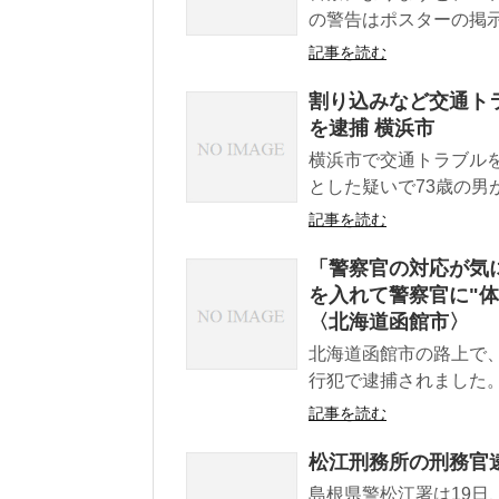
の警告はポスターの掲示
記事を読む
割り込みなど交通トラ
を逮捕 横浜市
横浜市で交通トラブル
とした疑いで73歳の男
記事を読む
「警察官の対応が気
を入れて警察官に"体
〈北海道函館市〉
北海道函館市の路上で
行犯で逮捕されました。
記事を読む
松江刑務所の刑務官
島根県警松江署は19日