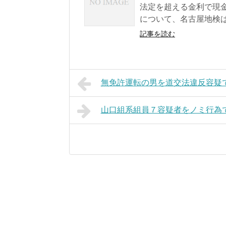
法定を超える金利で現
について、名古屋地検は
記事を読む
無免許運転の男を道交法違反容疑
山口組系組員７容疑者をノミ行為