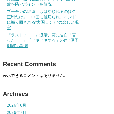
敗を防ぐポイントを解説
プーチンの絶望「もはや頼れるのは金
正恩だけ」…中国に値切られ、インド
に振り回される“大国ロシア”の悲しい現
実
『ラストノート』澄晴、葵に告白「言
ったー！」「ドキドキする」の声 “優子
劇場”も話題
Recent Comments
表示できるコメントはありません。
Archives
2026年8月
2026年7月