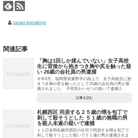
japan-breaking
関連記事
「胸は1回しか揉んでいない」女子高校
生に背後から抱きつき胸や尻を触った疑
い 26歳の会社員の男逮捕
今年9月、福岡県筑紫野市の路上で、女子高校生に抱
きつき胸や尻を触ったとして26歳の会社員の男が逮
捕されました。 不同意わいせつの疑いで逮捕さ...
記事を読む
札幌西区 同居する２５歳の甥を包丁で
刺して殺そうとした ５１歳の無職の男
を殺人未遂の疑いで逮捕
１１日未明札幌市西区の住宅で同居する甥を包丁で
刺して殺そうとした疑いで５１歳の男が逮捕されま