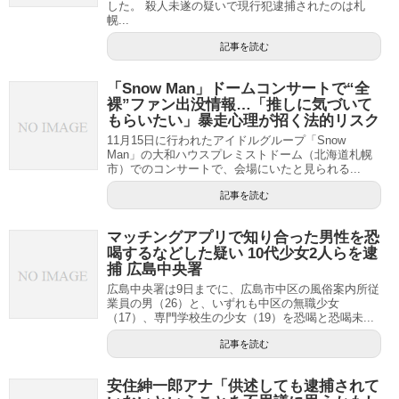
した。 殺人未遂の疑いで現行犯逮捕されたのは札
幌...
記事を読む
「Snow Man」ドームコンサートで“全
裸”ファン出没情報…「推しに気づいて
もらいたい」暴走心理が招く法的リスク
11月15日に行われたアイドルグループ「Snow
Man」の大和ハウスプレミストドーム（北海道札幌
市）でのコンサートで、会場にいたと見られる...
記事を読む
マッチングアプリで知り合った男性を恐
喝するなどした疑い 10代少女2人らを逮
捕 広島中央署
広島中央署は9日までに、広島市中区の風俗案内所従
業員の男（26）と、いずれも中区の無職少女
（17）、専門学校生の少女（19）を恐喝と恐喝未...
記事を読む
安住紳一郎アナ「供述しても逮捕されて