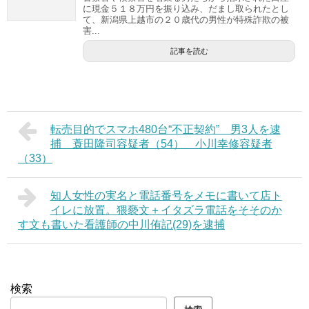
に現金５１８万円を振り込み、だまし取られたとし
て、新潟県上越市の２０歳代の男性が特殊詐欺の被
害...
記事を読む
転売目的でスマホ480台“不正契約” 男3人を逮
捕 蓑田隆司容疑者（54） 小川幸修容疑者
（33）
知人女性の実名と電話番号をメモに書いて店ト
イレに放置。猥褻文＋イタズラ電話をそそのか
す文も書いた看護師の中川侑記(29)を逮捕
検索