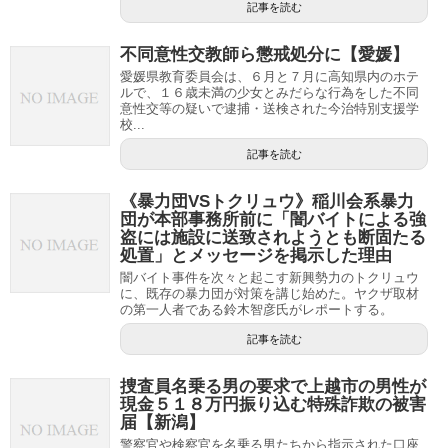
記事を読む
不同意性交教師ら懲戒処分に【愛媛】
愛媛県教育委員会は、６月と７月に高知県内のホテ
ルで、１６歳未満の少女とみだらな行為をした不同
意性交等の疑いで逮捕・送検された今治特別支援学
校...
記事を読む
《暴力団VSトクリュウ》稲川会系暴力
団が本部事務所前に「闇バイトによる強
盗には施設に送致されようとも断固たる
処置」とメッセージを掲示した理由
闇バイト事件を次々と起こす新興勢力のトクリュウ
に、既存の暴力団が対策を講じ始めた。ヤクザ取材
の第一人者である鈴木智彦氏がレポートする。
記事を読む
捜査員名乗る男の要求で上越市の男性が
現金５１８万円振り込む特殊詐欺の被害
届【新潟】
警察官や検察官を名乗る男たちから指示された口座