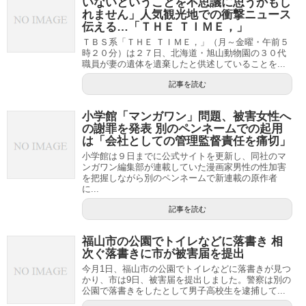
いないということを不思議に思うかもし
れません」人気観光地での衝撃ニュース
伝える…「ＴＨＥ ＴＩＭＥ，」
ＴＢＳ系「ＴＨＥ ＴＩＭＥ，」（月～金曜・午前５
時２０分）は２７日、北海道・旭山動物園の３０代
職員が妻の遺体を遺棄したと供述していることを...
記事を読む
小学館「マンガワン」問題、被害女性へ
の謝罪を発表 別のペンネームでの起用
は「会社としての管理監督責任を痛切」
小学館は９日までに公式サイトを更新し、同社のマ
ンガワン編集部が連載していた漫画家男性の性加害
を把握しながら別のペンネームで新連載の原作者
に...
記事を読む
福山市の公園でトイレなどに落書き 相
次ぐ落書きに市が被害届を提出
今月1日、福山市の公園でトイレなどに落書きが見つ
かり、市は9日、被害届を提出しました。警察は別の
公園で落書きをしたとして男子高校生を逮捕して...