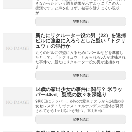
きなかったという調査結果が示すように「この人、
痴漢です」と声を出せず、被害を訴えにくい現状
が...
記事を読む
新たにリクルーター役の男（22）を逮捕
ビルに強盗に入ろうとした疑い「トクリ
ュウ」の犯行か
近くのビルに強盗に入るためにバールなどを準備し
たとして、「トクリュウ」とみられる5人が逮捕され
た事件で、新たにリクルーター役の男が逮捕され
ま...
記事を読む
14歳の家出少女の事件に関与？ 米ラッ
パーd4vd、疑惑の数々を深堀り
9月8日にラッパー、d4vdの愛車テスラから14歳の少
女セレステ・リヴァス・エルナンデスの遺体が発見
されてから1ヶ月以上が経つ。10月6日に...
記事を読む