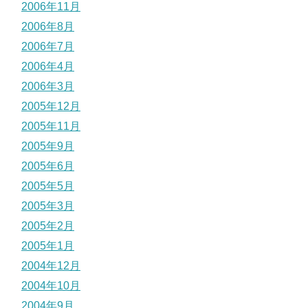
2006年11月
2006年8月
2006年7月
2006年4月
2006年3月
2005年12月
2005年11月
2005年9月
2005年6月
2005年5月
2005年3月
2005年2月
2005年1月
2004年12月
2004年10月
2004年9月