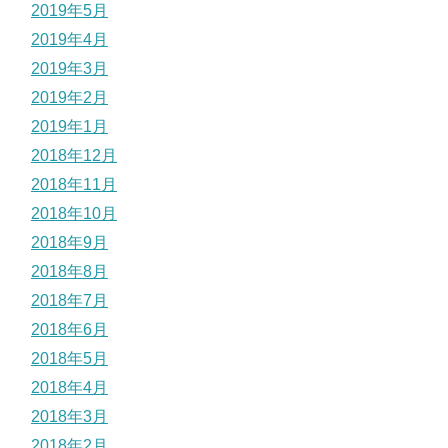
2019年5月
2019年4月
2019年3月
2019年2月
2019年1月
2018年12月
2018年11月
2018年10月
2018年9月
2018年8月
2018年7月
2018年6月
2018年5月
2018年4月
2018年3月
2018年2月