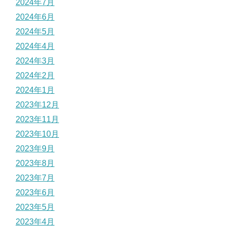
2024年7月
2024年6月
2024年5月
2024年4月
2024年3月
2024年2月
2024年1月
2023年12月
2023年11月
2023年10月
2023年9月
2023年8月
2023年7月
2023年6月
2023年5月
2023年4月