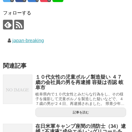
フォローする
japan-breaking
関連記事
１０代女性の児童ポルノ製造疑い ４７
歳の会社員の男を再逮捕 容疑は否認 岐
阜市
岐阜県内で１０代女性とみだらな行為をし、その様
子を撮影して児童ポルノを製造した疑いなどで、４
７歳の男が２４日、再逮捕されました。 県青少年...
記事を読む
在日米軍キャンプ座間の消防士（34）逮
捕 “不凍液”成分エチレングリコールを