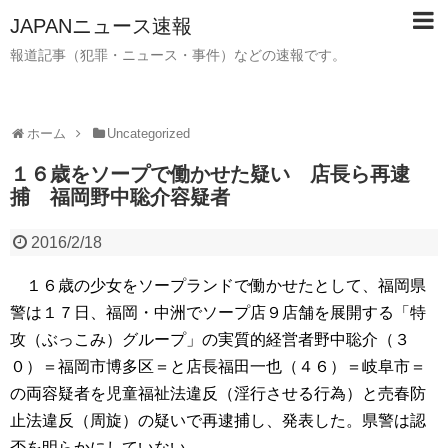
JAPANニュース速報
報道記事（犯罪・ニュース・事件）などの速報です。
ホーム
Uncategorized
１６歳をソープで働かせた疑い 店長ら再逮
捕 福岡野中聡介容疑者
2016/2/18
１６歳の少女をソープランドで働かせたとして、福岡県
警は１７日、福岡・中洲でソープ店９店舗を展開する「特
攻（ぶっこみ）グループ」の実質的経営者野中聡介（３
０）＝福岡市博多区＝と店長福田一也（４６）＝岐阜市＝
の両容疑者を児童福祉法違反（淫行させる行為）と売春防
止法違反（周旋）の疑いで再逮捕し、発表した。県警は認
否を明らかにしていない。