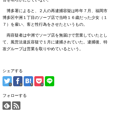
博多署によると、２人の再逮捕容疑は昨年７月、福岡市
博多区中洲１丁目のソープ店で当時１６歳だった少女（１
７）を雇い、客と性行為をさせたというもの。
両容疑者は中洲でソープ店を無届けで営業していたとし
て、風営法違反容疑で１月に逮捕されていた。逮捕後、特
攻グループは営業を取りやめているという。
シェアする
0
0
0
フォローする