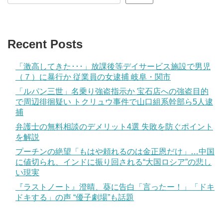
Recent Posts
「激高してきた･･･」放課後等デイサービス施設で男児
（７）に暴行か 従業員の女逮捕 岐阜・関市
「ルパン三世」名乗り強盗指示か 宝石店への強盗目的
で周辺徘徊疑い トクリュウ事件で山口組系幹部ら5人逮
捕
弁護士の無料相談のデメリット4選 失敗を防ぐポイント
を解説
プーチンの絶望「もはや頼れるのは金正恩だけ」…中国
に値切られ、インドに振り回される“大国ロシア”の悲し
い現実
『ラストノート』澄晴、葵に告白「言ったー！」「ドキ
ドキする」の声 “優子劇場”も話題