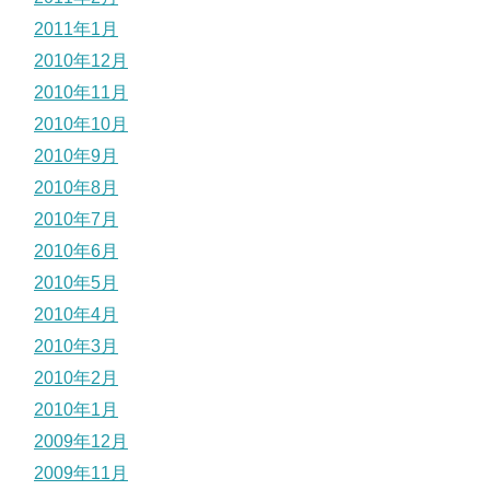
2011年1月
2010年12月
2010年11月
2010年10月
2010年9月
2010年8月
2010年7月
2010年6月
2010年5月
2010年4月
2010年3月
2010年2月
2010年1月
2009年12月
2009年11月