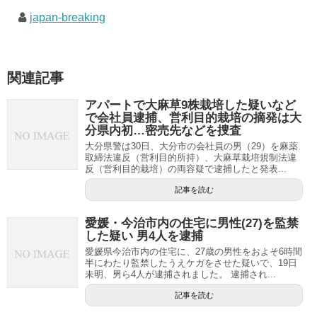
japan-breaking
関連記事
アパートで大麻草9株栽培した疑いなど
で会社員逮捕、営利目的栽培の摘発は大
分県内初…密売先などを捜査
大分県警は30日、大分市の会社員の男（29）を麻薬
取締法違反（営利目的所持）、大麻草栽培規制法違
反（営利目的栽培）の両容疑で逮捕したと発表...
記事を読む
愛媛・今治市内の住宅に男性(27)を監禁
した疑い 男4人を逮捕
愛媛県今治市内の住宅に、27歳の男性をおよそ6時間
半にわたり監禁したうえケガをさせた疑いで、19日
未明、男ら4人が逮捕されました。 逮捕され...
記事を読む