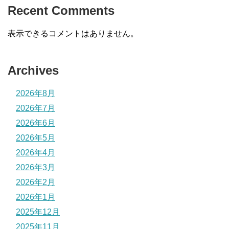
Recent Comments
表示できるコメントはありません。
Archives
2026年8月
2026年7月
2026年6月
2026年5月
2026年4月
2026年3月
2026年2月
2026年1月
2025年12月
2025年11月