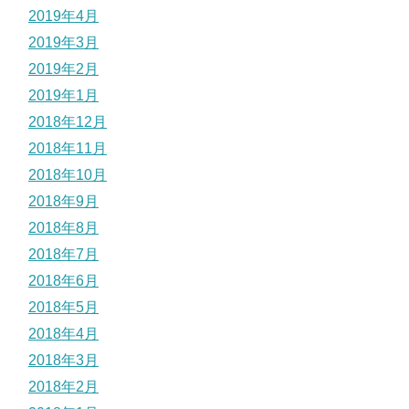
2019年4月
2019年3月
2019年2月
2019年1月
2018年12月
2018年11月
2018年10月
2018年9月
2018年8月
2018年7月
2018年6月
2018年5月
2018年4月
2018年3月
2018年2月