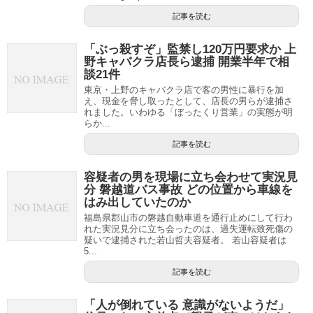
記事を読む
「ぶっ殺すぞ」監禁し120万円要求か 上
野キャバクラ店長ら逮捕 開業半年で相
談21件
東京・上野のキャバクラ店で客の男性に暴行を加
え、現金を脅し取ったとして、店長の男らが逮捕さ
れました。いわゆる「ぼったくり営業」の実態が明
らか...
記事を読む
容疑者の男を現場に立ち会わせて実況見
分 磐越道バス事故 どの位置から車線を
はみ出していたのか
福島県郡山市の磐越自動車道を通行止めにして行わ
れた実況見分に立ち会ったのは、過失運転致死傷の
疑いで逮捕された若山哲夫容疑者。 若山容疑者は
5...
記事を読む
「人が倒れている 意識がないようだ」