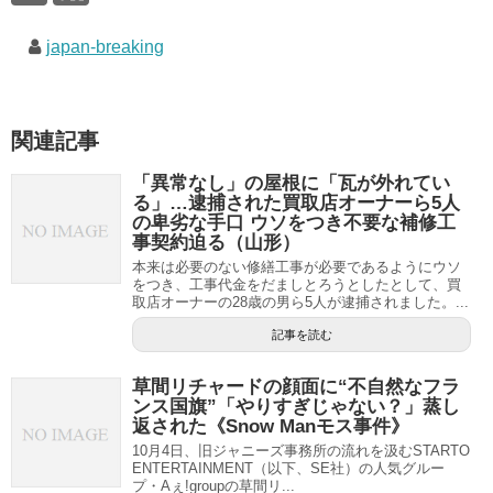
japan-breaking
関連記事
「異常なし」の屋根に「瓦が外れてい
る」…逮捕された買取店オーナーら5人
の卑劣な手口 ウソをつき不要な補修工
事契約迫る（山形）
本来は必要のない修繕工事が必要であるようにウソ
をつき、工事代金をだましとろうとしたとして、買
取店オーナーの28歳の男ら5人が逮捕されました。...
記事を読む
草間リチャードの顔面に“不自然なフラ
ンス国旗”「やりすぎじゃない？」蒸し
返された《Snow Manモス事件》
10月4日、旧ジャニーズ事務所の流れを汲むSTARTO
ENTERTAINMENT（以下、SE社）の人気グルー
プ・Aぇ!groupの草間リ...