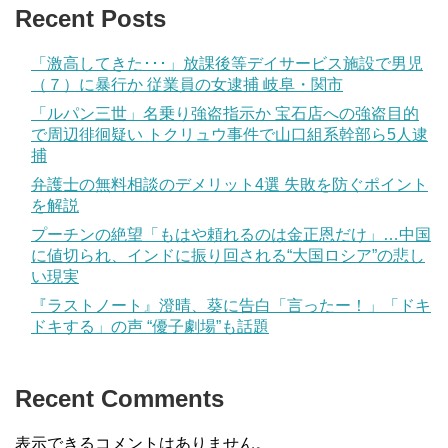
Recent Posts
「激高してきた･･･」放課後等デイサービス施設で男児
（７）に暴行か 従業員の女逮捕 岐阜・関市
「ルパン三世」名乗り強盗指示か 宝石店への強盗目的
で周辺徘徊疑い トクリュウ事件で山口組系幹部ら5人逮
捕
弁護士の無料相談のデメリット4選 失敗を防ぐポイント
を解説
プーチンの絶望「もはや頼れるのは金正恩だけ」…中国
に値切られ、インドに振り回される“大国ロシア”の悲し
い現実
『ラストノート』澄晴、葵に告白「言ったー！」「ドキ
ドキする」の声 “優子劇場”も話題
Recent Comments
表示できるコメントはありません。