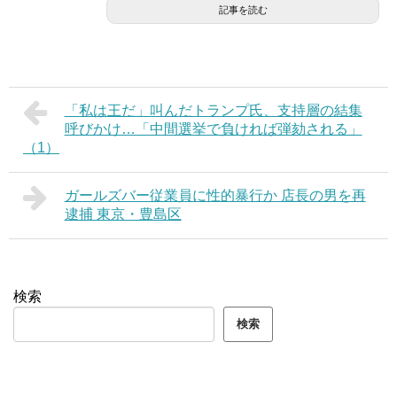
記事を読む
「私は王だ」叫んだトランプ氏、支持層の結集
呼びかけ…「中間選挙で負ければ弾劾される」
（1）
ガールズバー従業員に性的暴行か 店長の男を再
逮捕 東京・豊島区
検索
検索