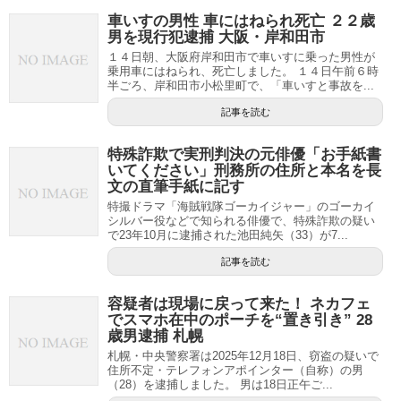
車いすの男性 車にはねられ死亡 ２２歳
男を現行犯逮捕 大阪・岸和田市
１４日朝、大阪府岸和田市で車いすに乗った男性が
乗用車にはねられ、死亡しました。 １４日午前６時
半ごろ、岸和田市小松里町で、「車いすと事故を...
記事を読む
特殊詐欺で実刑判決の元俳優「お手紙書
いてください」刑務所の住所と本名を長
文の直筆手紙に記す
特撮ドラマ「海賊戦隊ゴーカイジャー」のゴーカイ
シルバー役などで知られる俳優で、特殊詐欺の疑い
で23年10月に逮捕された池田純矢（33）が7...
記事を読む
容疑者は現場に戻って来た！ ネカフェ
でスマホ在中のポーチを“置き引き” 28
歳男逮捕 札幌
札幌・中央警察署は2025年12月18日、窃盗の疑いで
住所不定・テレフォンアポインター（自称）の男
（28）を逮捕しました。 男は18日正午ご...