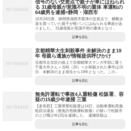
信号のない交差点で親子が車にはねられ
る 31歳母親が意識不明の重体 車運転の
64歳男を逮捕=静岡・湖西市
10月24日夜、静岡県湖西市鷲津の交差点で、横断歩
道を渡っていた親子が軽バンにはねられる事故があ
りました。 31歳母親が意識不明の重体となり...
記事を読む
京都精華大生刺殺事件 未解決のまま19
年 母親ら遺族が情報提供呼びかけ
京都市左京区の路上で京都精華大マンガ学部に通う
千葉大作さん＝当時（20）＝が刺殺された事件は15
日、未解決のまま発生から19年となった。この...
記事を読む
無免許運転で事故4人重軽傷 松阪署、容
疑の15歳少年逮捕 三重
【多気郡】三重県警松阪署は14日、自動車運転死傷
処罰法違反（無免許危険運転致傷）の疑いで松阪市
のとび職少年(15)を逮捕した。 逮捕容疑は...
記事を読む