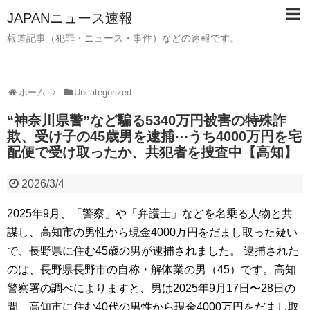
JAPANニュース速報
報道記事（犯罪・ニュース・事件）などの速報です。
ホーム
Uncategorized
“神奈川県警”など騙る5340万円被害の特殊詐
欺、受け子の45歳男を逮捕⋯うち4000万円を宅
配便で受け取ったか、共犯者を捜査中【高知】
2026/3/4
2025年9月、「警察」や「弁護士」などを名乗る人物と共
謀し、高知市の男性から現金4000万円をだまし取った疑い
で、長野県に住む45歳の男が逮捕されました。 逮捕された
のは、長野県長野市の自称・解体業の男（45）です。高知
警察署の調べによりますと、男は2025年9月17日〜28日の
間、高知市に住む40代の男性から現金4000万円をだまし取