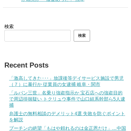
検索
検索
Recent Posts
「激高してきた･･･」放課後等デイサービス施設で男児
（７）に暴行か 従業員の女逮捕 岐阜・関市
「ルパン三世」名乗り強盗指示か 宝石店への強盗目的
で周辺徘徊疑い トクリュウ事件で山口組系幹部ら5人逮
捕
弁護士の無料相談のデメリット4選 失敗を防ぐポイント
を解説
プーチンの絶望「もはや頼れるのは金正恩だけ」…中国