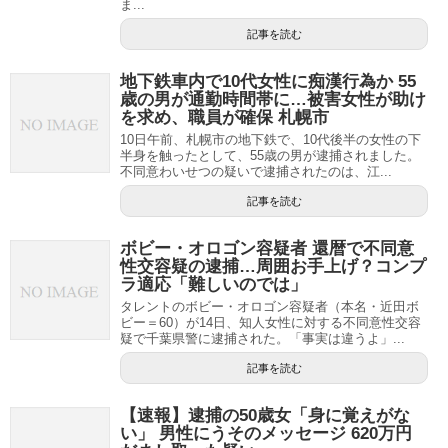
ま...
記事を読む
地下鉄車内で10代女性に痴漢行為か 55
歳の男が通勤時間帯に…被害女性が助け
を求め、職員が確保 札幌市
10日午前、札幌市の地下鉄で、10代後半の女性の下
半身を触ったとして、55歳の男が逮捕されました。
不同意わいせつの疑いで逮捕されたのは、江...
記事を読む
ボビー・オロゴン容疑者 還暦で不同意
性交容疑の逮捕…周囲お手上げ？コンプ
ラ適応「難しいのでは」
タレントのボビー・オロゴン容疑者（本名・近田ボ
ビー＝60）が14日、知人女性に対する不同意性交容
疑で千葉県警に逮捕された。「事実は違うよ」...
記事を読む
【速報】逮捕の50歳女「身に覚えがな
い」 男性にうそのメッセージ 620万円