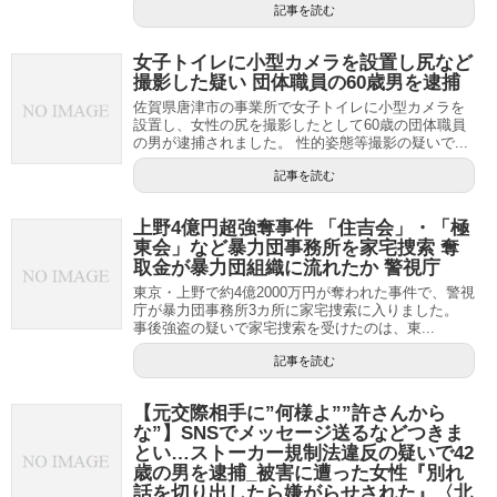
記事を読む
女子トイレに小型カメラを設置し尻など
撮影した疑い 団体職員の60歳男を逮捕
佐賀県唐津市の事業所で女子トイレに小型カメラを
設置し、女性の尻を撮影したとして60歳の団体職員
の男が逮捕されました。 性的姿態等撮影の疑いで...
記事を読む
上野4億円超強奪事件 「住吉会」・「極
東会」など暴力団事務所を家宅捜索 奪
取金が暴力団組織に流れたか 警視庁
東京・上野で約4億2000万円が奪われた事件で、警視
庁が暴力団事務所3カ所に家宅捜索に入りました。
事後強盗の疑いで家宅捜索を受けたのは、東...
記事を読む
【元交際相手に”何様よ””許さんから
な”】SNSでメッセージ送るなどつきま
とい…ストーカー規制法違反の疑いで42
歳の男を逮捕_被害に遭った女性『別れ
話を切り出したら嫌がらせされた』〈北