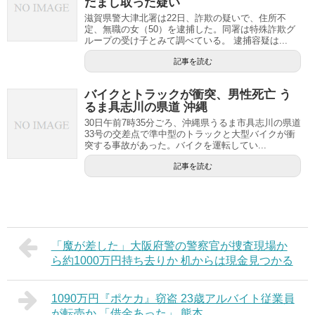
だまし取った疑い
滋賀県警大津北署は22日、詐欺の疑いで、住所不
定、無職の女（50）を逮捕した。同署は特殊詐欺グ
ループの受け子とみて調べている。 逮捕容疑は...
記事を読む
バイクとトラックが衝突、男性死亡 う
るま具志川の県道 沖縄
30日午前7時35分ごろ、沖縄県うるま市具志川の県道
33号の交差点で準中型のトラックと大型バイクが衝
突する事故があった。バイクを運転してい...
記事を読む
「魔が差した」大阪府警の警察官が捜査現場か
ら約1000万円持ち去りか 机からは現金見つかる
1090万円『ポケカ』窃盗 23歳アルバイト従業員
が転売か 「借金あった」 熊本