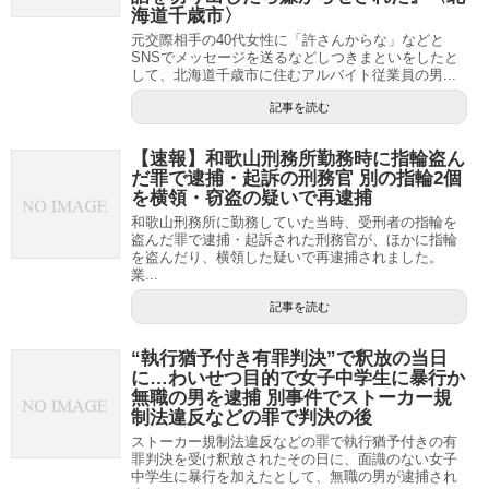
海道千歳市〉
元交際相手の40代女性に「許さんからな」などと
SNSでメッセージを送るなどしつきまといをしたと
して、北海道千歳市に住むアルバイト従業員の男...
記事を読む
【速報】和歌山刑務所勤務時に指輪盗ん
だ罪で逮捕・起訴の刑務官 別の指輪2個
を横領・窃盗の疑いで再逮捕
和歌山刑務所に勤務していた当時、受刑者の指輪を
盗んだ罪で逮捕・起訴された刑務官が、ほかに指輪
を盗んだり、横領した疑いで再逮捕されました。
業...
記事を読む
“執行猶予付き有罪判決”で釈放の当日
に…わいせつ目的で女子中学生に暴行か
無職の男を逮捕 別事件でストーカー規
制法違反などの罪で判決の後
ストーカー規制法違反などの罪で執行猶予付きの有
罪判決を受け釈放されたその日に、面識のない女子
中学生に暴行を加えたとして、無職の男が逮捕され