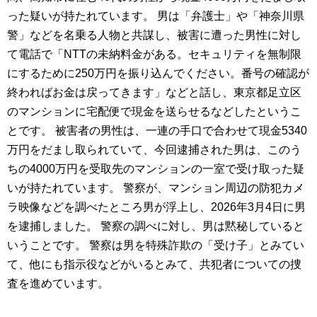
った疑いが持たれています。 男は「弁護士」や「神奈川県
警」などを名乗る人物と共謀し、被害に遭った男性に対し
て電話で「NTTの未納料金がある。セキュリティを無制限
にするために250万円を振り込んでください。番号の確認が
終わればお金は戻ってきます」などと話し、東京都足立区
のマンションに宅配便で現金を送らせるなどしたというこ
とです。 被害者の男性は、一連の手口で合わせて現金5340
万円をだまし取られていて、今回逮捕された男は、このう
ちの4000万円を受取先のマンションの一室で受け取った疑
いが持たれています。 警察が、マンション周辺の防犯カメ
ラ映像などを調べたところ男が浮上し、2026年3月4日に男
を逮捕しました。 警察の調べに対し、男は黙秘していると
いうことです。 警察は男を特殊詐欺の「受け子」とみてい
て、他にも指示役などがいるとみて、共犯者についての捜
査を進めています。