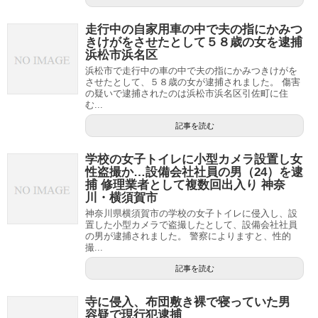
走行中の自家用車の中で夫の指にかみつ
きけがをさせたとして５８歳の女を逮捕
浜松市浜名区
浜松市で走行中の車の中で夫の指にかみつきけがを
させたとして、５８歳の女が逮捕されました。 傷害
の疑いで逮捕されたのは浜松市浜名区引佐町に住
む...
記事を読む
学校の女子トイレに小型カメラ設置し女
性盗撮か…設備会社社員の男（24）を逮
捕 修理業者として複数回出入り 神奈
川・横須賀市
神奈川県横須賀市の学校の女子トイレに侵入し、設
置した小型カメラで盗撮したとして、設備会社社員
の男が逮捕されました。 警察によりますと、性的
撮...
記事を読む
寺に侵入、布団敷き裸で寝っていた男
容疑で現行犯逮捕