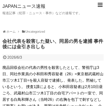
JAPANニュース速報
報道記事（犯罪・ニュース・事件）などの速報です。
ホーム
Uncategorized
会社代表を殺害した疑い、同居の男を逮捕 事件
後には金引き出しも
2026/6/3
廃品回収会社の代表の男性を殺害したとして、警視庁は3
日、同社作業員の小和田和秀容疑者（26）=東京都武蔵村山
市三ツ木1丁目=を殺人容疑で逮捕し、発表した。黙秘して
いるという。 捜査1課によると、小和田容疑者は2月10日昼
ごろ、武蔵村山市三ツ木1丁目の自宅アパートの一室で、同
居する白鳥和輝さん（当時26）の右胸を包丁で刺すなどし
て殺害した疑いがある。死因は出血性ショックだった。 小