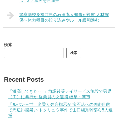
つ” ２７歳男を再逮捕
警察学校を福井県の石田嵩人知事が視察 人材確
保へ体力種目の絞り込みやルール緩和進む
検索
検索
Recent Posts
「激高してきた･･･」放課後等デイサービス施設で男児
（７）に暴行か 従業員の女逮捕 岐阜・関市
「ルパン三世」名乗り強盗指示か 宝石店への強盗目的
で周辺徘徊疑い トクリュウ事件で山口組系幹部ら5人逮
捕