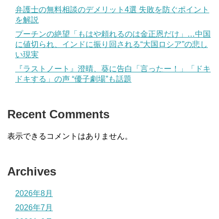
弁護士の無料相談のデメリット4選 失敗を防ぐポイント
を解説
プーチンの絶望「もはや頼れるのは金正恩だけ」…中国
に値切られ、インドに振り回される“大国ロシア”の悲し
い現実
『ラストノート』澄晴、葵に告白「言ったー！」「ドキ
ドキする」の声 “優子劇場”も話題
Recent Comments
表示できるコメントはありません。
Archives
2026年8月
2026年7月