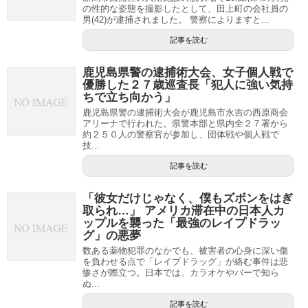
の性的な姿態を撮影したとして、田上町の会社員の
男(42)が逮捕されました。 警察によりますと...
記事を読む
鹿児島県警の逮捕術大会、女子個人戦で
優勝した２７歳巡査長「犯人に強い気持
ちで立ち向かう」
鹿児島県警の逮捕術大会が鹿児島市永吉の西原商会
アリーナで行われた。県警本部と県内全２７署から
約２５０人の警察官が参加し、団体戦や個人戦で
技...
記事を読む
「彼女だけじゃなく、僕もズボンをはぎ
取られ…」 アメリカ滞在中の日本人カ
ップルを襲った「最強のレイプドラッ
グ」の悪夢
数ある薬物犯罪のなかでも、被害者の心身に深い傷
を負わせる点で「レイプドラッグ」が絡む事件は悲
惨さが際立つ。日本では、カラオケやバーで知ら
ぬ...
記事を読む