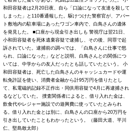
和田容疑者は2月20日夜、自ら「口論になって友達を殺して
しまった」と110番通報した。駆けつけた警察官が、アパー
ト敷地内の駐車場にあったワゴン車内で、白鳥さんの遺体
を発見した。 ■口座から現金引き出しも 警視庁は翌21日、
小和田容疑者を死体遺棄容疑で逮捕し、その後、同罪で起
訴されていた。逮捕前の調べでは、「白鳥さんに仕事で怒
られ、口論になった」などと説明。白鳥さんとの関係につ
いては、中学からの友人だったとも話していたという。 小
和田容疑者は、死亡した白鳥さんのキャッシュカードや運
転免許証を使い、消費者金融から計95万円を借りたとし
て、私電磁的記録不正作出・同供用容疑で4月に再逮捕され
るなどしていた。 捜査関係者によると、借り入れた金は、
飲食代やレジャー施設での遊興費に使っていたとみられ
る。借り入れた金とは別に、白鳥さんの口座から20万円を
引き出していたこともわかったという。（藤田大道、平川
仁、堅島敢太郎）