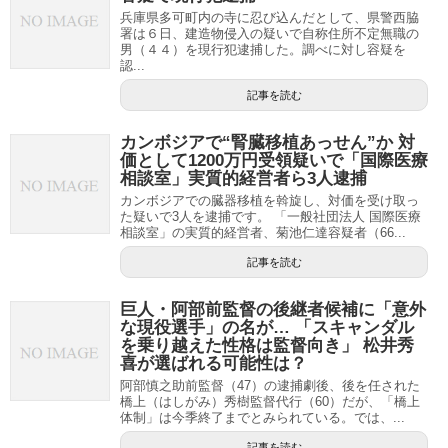
兵庫県多可町内の寺に忍び込んだとして、県警西脇
署は６日、建造物侵入の疑いで自称住所不定無職の
男（４４）を現行犯逮捕した。調べに対し容疑を
認...
記事を読む
カンボジアで“腎臓移植あっせん”か 対
価として1200万円受領疑いで「国際医療
相談室」実質的経営者ら3人逮捕
カンボジアでの臓器移植を斡旋し、対価を受け取っ
た疑いで3人を逮捕です。 「一般社団法人 国際医療
相談室」の実質的経営者、菊池仁達容疑者（66...
記事を読む
巨人・阿部前監督の後継者候補に「意外
な現役選手」の名が… 「スキャンダル
を乗り越えた性格は監督向き」 松井秀
喜が選ばれる可能性は？
阿部慎之助前監督（47）の逮捕劇後、後を任された
橋上（はしがみ）秀樹監督代行（60）だが、「橋上
体制」は今季終了までとみられている。では、...
記事を読む