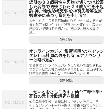
近所の８３歳男性を刃物で切りつけ殺害
した容疑で送検された２４歳女性を不起
訴 神戸地検尼崎支部 心神喪失者等医療
観察法に基づく審判を申し立て
去年１０月、兵庫県尼崎市の住宅で８３歳の男性が
首を包丁で切り付けられ殺害された事件で、殺人未
遂の疑いで現行犯逮捕され、その後、殺人容疑で
送...
記事を読む
オンラインカジノ“常習賭博”の罪でフジ
テレビ元社員の男を起訴 元アナウンサ
ーは略式起訴
常習的にオンラインカジノをした疑いで逮捕された
フジテレビの元社員が起訴されました。 起訴された
鈴木善貴被告（44）は、2024年9月から20...
記事を読む
「せいとをさしころす」仙台二華中学・
高校の元非常勤講師を逮捕
仙台二華中学校・高校に対し「せいとをさしころ
す」などとメッセージを送り、業務を妨害したとし