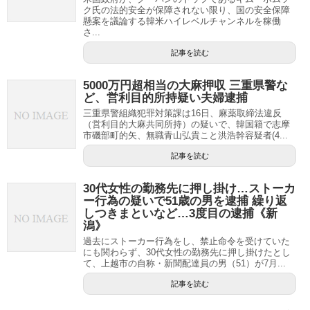
ク氏の法的安全が保障されない限り、国の安全保障
懸案を議論する韓米ハイレベルチャンネルを稼働
さ...
記事を読む
5000万円超相当の大麻押収 三重県警な
ど、営利目的所持疑い夫婦逮捕
三重県警組織犯罪対策課は16日、麻薬取締法違反
（営利目的大麻共同所持）の疑いで、韓国籍で志摩
市磯部町的矢、無職青山弘貴こと洪浩幹容疑者(4...
記事を読む
30代女性の勤務先に押し掛け…ストーカ
ー行為の疑いで51歳の男を逮捕 繰り返
しつきまといなど…3度目の逮捕《新
潟》
過去にストーカー行為をし、禁止命令を受けていた
にも関わらず、30代女性の勤務先に押し掛けたとし
て、上越市の自称・新聞配達員の男（51）が7月...
記事を読む