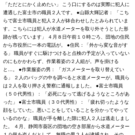
「ただとにかく止めたい」 こう口にするのは実際に犯人に
遭遇した富士市の職員２人です。 ●山縣大輝記者： 「こち
らで富士市職員と犯人２人が鉢合わせしたとみられていま
す。こちらには犯人が水道メーターを取り外そうとした形
跡が残っています」 ４月８日午前１０時ごろ、団地の住民
から市役所に一本の電話が。 ●住民：「外から変な音がす
る」 職員がすぐに駆けつけると点検の予定が入っていない
のにもかかわらず、作業着姿の２人組が。声を掛ける
と…。 ●作業服姿の男： 「ガスメーターを取り替えてい
る」 ２人のバッグの中を調べると水道メーターが。職員ら
は２人を取り押さえ警察に通報しました。 ●富士市職員
（５０代男性）： 「必死になって逃げるようなところがあ
った」 ●富士市職員（３０代男性）： 「疲れ切ったような
顔をしていた。悪いことをしていることを分かってやって
いるのかな」 職員が手を離した隙に犯人２人は逃走しまし
た。 ４月、静岡市葵区の団地の空き部屋から水道メーター
１０個を盗んだとして、無職の男２人が逮捕され、その