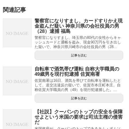
関連記事
警察官になりすまし、カードすりかえ現
金盗んだ疑い 神奈川県の会社役員の男
（28）逮捕 福島
警察官になりすまし、埼玉県の80代の女性からキャ
ッシュカードと通帳を盗み、現金90万円を引き出し
た疑いで、神奈川県川崎市の会社役員の男（28...
記事を読む
自転車で酒気帯び運転 自称大学職員の
49歳男を現行犯逮捕 佐賀南署
佐賀南署は16日、酒気を帯びて自転車を運転したと
して、道交法違反の疑いで、佐賀市本庄町本庄、自
称佐賀大学職員の男（49）を現行犯逮捕した。...
記事を読む
【社説】クーパンのトップの安全を保障
せよという米国の要求は司法主権の侵害
だ
米国政府が、クーパンのトップであるキム・ボムソ