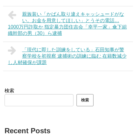
親族装い「かばん取り違えキャッシュードがな
い。お金を用意してほしい」とうその電話…
1000万円詐取か 指定暴力団住吉会「幸平一家」傘下組
織幹部の男（30）ら逮捕
「現代に即した訓練をしている」石田知事が警
察学校を初視察 逮捕術の訓練に臨む 在籍数減少
し人材確保が課題
検索
検索
Recent Posts