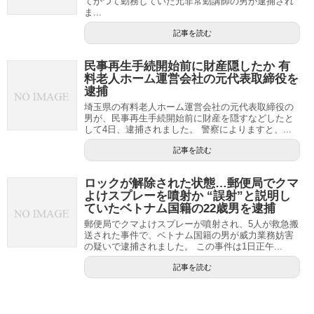
てかつて勤務していた元非常勤講師の男が逮捕され
ま...
記事を読む
民事再生手続開始前に財産隠したか 有
料老人ホーム運営会社の元代表取締役を
逮捕
埼玉県の有料老人ホーム運営会社の元代表取締役の
男が、民事再生手続開始前に財産を隠すなどしたと
して4日、逮捕されました。 警察によりますと、...
記事を読む
ロックが解除された状態…郵便局でクマ
よけスプレーを噴射か “誤射”と説明し
ていたベトナム国籍の22歳男を逮捕
郵便局でクマよけスプレーが噴射され、5人が救急搬
送された事件で、ベトナム国籍の男が威力業務妨害
の疑いで逮捕されました。 この事件は1日正午...
記事を読む