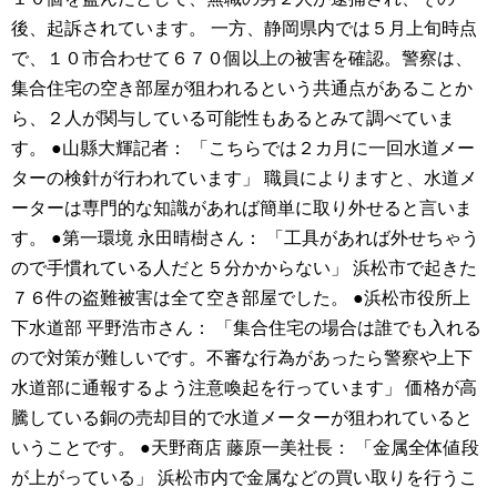
後、起訴されています。 一方、静岡県内では５月上旬時点
で、１０市合わせて６７０個以上の被害を確認。警察は、
集合住宅の空き部屋が狙われるという共通点があることか
ら、２人が関与している可能性もあるとみて調べていま
す。 ●山縣大輝記者： 「こちらでは２カ月に一回水道メー
ターの検針が行われています」 職員によりますと、水道メ
ーターは専門的な知識があれば簡単に取り外せると言いま
す。 ●第一環境 永田晴樹さん： 「工具があれば外せちゃう
ので手慣れている人だと５分かからない」 浜松市で起きた
７６件の盗難被害は全て空き部屋でした。 ●浜松市役所上
下水道部 平野浩市さん： 「集合住宅の場合は誰でも入れる
ので対策が難しいです。不審な行為があったら警察や上下
水道部に通報するよう注意喚起を行っています」 価格が高
騰している銅の売却目的で水道メーターが狙われていると
いうことです。 ●天野商店 藤原一美社長： 「金属全体値段
が上がっている」 浜松市内で金属などの買い取りを行うこ