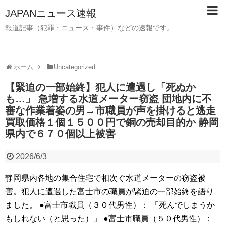
JAPANニュース速報
報道記事（犯罪・ニュース・事件）などの速報です。
ホーム
Uncategorized
【緊迫の一部始終】犯人に遭遇し「死ぬか
も…」 急増する水道メーター窃盗 団地内に不
審な作業着姿の男→市職員が声を掛けると逃走
買取価格１個１５００円で銅の売却目的か 静岡
県内で６７０個以上被害
2026/6/3
静岡県内各地の集合住宅で相次ぐ水道メーターの窃盗被
害。犯人に遭遇した富士市の職員が緊迫の一部始終を語り
ました。 ●富士市職員（３０代男性）： 「死んでしまうか
もしれない（と思った）」 ●富士市職員（５０代男性）：