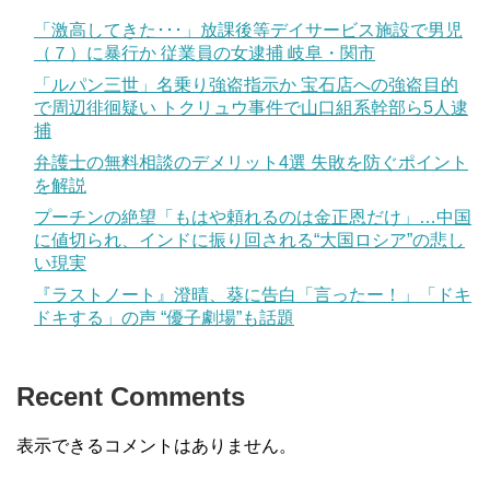
「激高してきた･･･」放課後等デイサービス施設で男児
（７）に暴行か 従業員の女逮捕 岐阜・関市
「ルパン三世」名乗り強盗指示か 宝石店への強盗目的
で周辺徘徊疑い トクリュウ事件で山口組系幹部ら5人逮
捕
弁護士の無料相談のデメリット4選 失敗を防ぐポイント
を解説
プーチンの絶望「もはや頼れるのは金正恩だけ」…中国
に値切られ、インドに振り回される“大国ロシア”の悲し
い現実
『ラストノート』澄晴、葵に告白「言ったー！」「ドキ
ドキする」の声 “優子劇場”も話題
Recent Comments
表示できるコメントはありません。