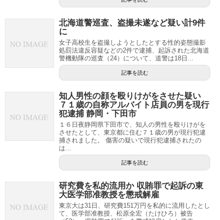
北海道警巡査、盗撮未遂など疑い計9件
に
女子高校生を盗撮しようとしたとする性的姿態撮影
処罰法違反容疑などの2件で逮捕、起訴された北海道
警機動隊の巡査（24）について、道警は18日...
記事を読む
知人男性の顔を殴りけがをさせた疑い
７１歳の自称アルバイト店員の男を現行
犯逮捕 静岡・下田市
１６日夜静岡県下田市で、知人の男性を殴りけがを
させたとして、東京都に住む７１歳の男が現行犯逮
捕されました。 傷害の疑いで現行犯逮捕されたの
は...
記事を読む
研究費を私的流用か 収賄罪で起訴の東
大医学部准教授を懲戒解雇
東京大は31日、研究費151万円を私的に流用したとし
て、医学部准教授、松原全宏（たけひろ）被告