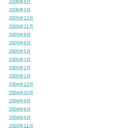
2006年4月
2006年3月
2005年12月
2005年11月
2005年9月
2005年6月
2005年5月
2005年3月
2005年2月
2005年1月
2004年12月
2004年10月
2004年9月
2004年6月
2004年4月
2003年11月