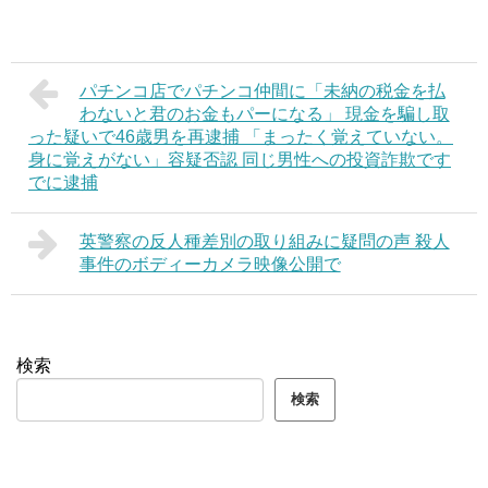
パチンコ店でパチンコ仲間に「未納の税金を払
わないと君のお金もパーになる」 現金を騙し取
った疑いで46歳男を再逮捕 「まったく覚えていない。
身に覚えがない」容疑否認 同じ男性への投資詐欺です
でに逮捕
英警察の反人種差別の取り組みに疑問の声 殺人
事件のボディーカメラ映像公開で
検索
検索