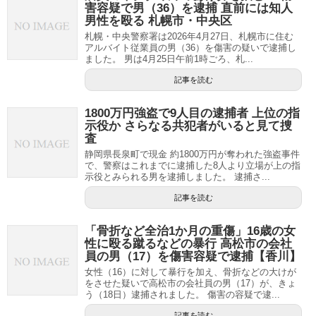
害容疑で男（36）を逮捕 直前には知人
男性を殴る 札幌市・中央区
札幌・中央警察署は2026年4月27日、札幌市に住む
アルバイト従業員の男（36）を傷害の疑いで逮捕し
ました。 男は4月25日午前1時ごろ、札...
記事を読む
1800万円強盗で9人目の逮捕者 上位の指
示役か さらなる共犯者がいると見て捜
査
静岡県長泉町で現金 約1800万円が奪われた強盗事件
で、警察はこれまでに逮捕した8人より立場が上の指
示役とみられる男を逮捕しました。 逮捕さ...
記事を読む
「骨折など全治1か月の重傷」16歳の女
性に殴る蹴るなどの暴行 高松市の会社
員の男（17）を傷害容疑で逮捕【香川】
女性（16）に対して暴行を加え、骨折などの大けが
をさせた疑いで高松市の会社員の男（17）が、きょ
う（18日）逮捕されました。 傷害の容疑で逮...
記事を読む