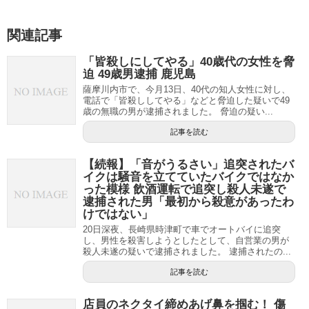
関連記事
「皆殺しにしてやる」40歳代の女性を脅
迫 49歳男逮捕 鹿児島
薩摩川内市で、今月13日、40代の知人女性に対し、
電話で「皆殺ししてやる」などと脅迫した疑いで49
歳の無職の男が逮捕されました。 脅迫の疑い...
記事を読む
【続報】「音がうるさい」追突されたバ
イクは騒音を立てていたバイクではなか
った模様 飲酒運転で追突し殺人未遂で
逮捕された男「最初から殺意があったわ
けではない」
20日深夜、長崎県時津町で車でオートバイに追突
し、男性を殺害しようとしたとして、自営業の男が
殺人未遂の疑いで逮捕されました。 逮捕されたの...
記事を読む
店員のネクタイ締めあげ鼻を掴む！ 傷