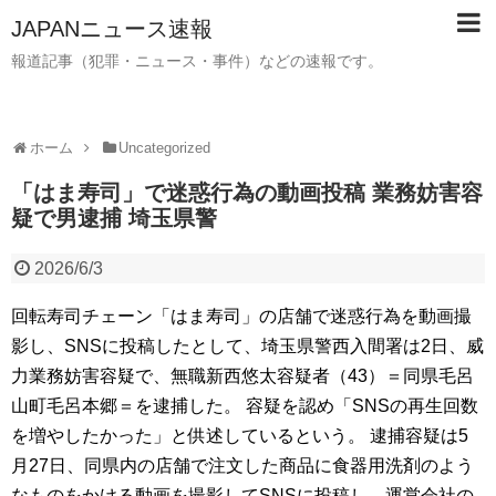
JAPANニュース速報
報道記事（犯罪・ニュース・事件）などの速報です。
ホーム
Uncategorized
「はま寿司」で迷惑行為の動画投稿 業務妨害容
疑で男逮捕 埼玉県警
2026/6/3
回転寿司チェーン「はま寿司」の店舗で迷惑行為を動画撮
影し、SNSに投稿したとして、埼玉県警西入間署は2日、威
力業務妨害容疑で、無職新西悠太容疑者（43）＝同県毛呂
山町毛呂本郷＝を逮捕した。 容疑を認め「SNSの再生回数
を増やしたかった」と供述しているという。 逮捕容疑は5
月27日、同県内の店舗で注文した商品に食器用洗剤のよう
なものをかける動画を撮影してSNSに投稿し、運営会社の