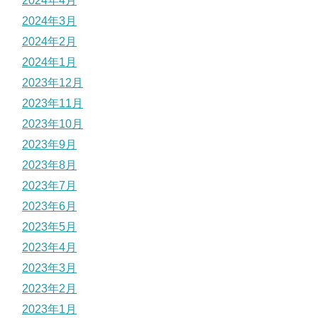
2024年4月
2024年3月
2024年2月
2024年1月
2023年12月
2023年11月
2023年10月
2023年9月
2023年8月
2023年7月
2023年6月
2023年5月
2023年4月
2023年3月
2023年2月
2023年1月