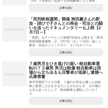
（53）＝収賄罪で起訴＝を懲戒解雇したと発表...
記事を読む
「死刑映画週間」開催 袴田巖さんの釈
放・姉ひで子さんとの再会・司法との闘
いを追ったドキュメンタリーも上映【2
月7日～】
「死刑」をテーマとした映画7作品を上映する「第15
回死刑映画週間」が、2月7日（土）〜13日（金）に
東京・渋谷のミニシアター「ユーロスペース...
記事を読む
７歳男児をひき逃げの疑い 軽自動車運
転の７３歳男 男児は軽傷 軽自動車は現
場から立ち去るも目撃者が追跡し逮捕へ
兵庫県警
神戸市西区で２６日夜、７歳の小学生が乗った自転
車と衝突しけがをさせたにもかかわらず、その場か
ら立ち去ったとして、軽自動車を運転していた７
３...
記事を読む