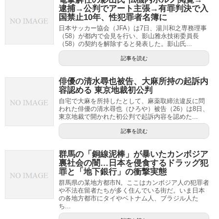
逮捕→公判でアート主張→有罪判決で入
国禁止10年、性犯罪者名簿に
日本サッカー協会（JFA）は7日、湯川和之専務理事
（58）が都内で会見を行い、影山雅永技術委員長
（58）の契約を解除すると発表した。影山氏...
記事を読む
俳優の清水尋也被告、大麻所持の起訴内
容認める 東京地裁初公判
自宅で大麻を所持したとして、麻薬取締法違反に問
われた俳優の清水尋也（ひろや）被告（26）は8日、
東京地裁で開かれた初公判で起訴内容を認めた...
記事を読む
群馬の「銅線泥棒」が暴いたカンボジア
裏社会の闇…日本を侵食するドラッグ犯
罪と「地下銀行」の衝撃実態
群馬県の某地方都市N。ここはカンボジア人の犯罪者
や不法在留者たちが多く住んでいる街だ。いま日本
の各地方都市にタイやベトナム人、ブラジル人た
ち...