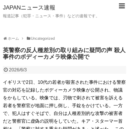
JAPANニュース速報
報道記事（犯罪・ニュース・事件）などの速報です。
ホーム
Uncategorized
英警察の反人種差別の取り組みに疑問の声 殺人
事件のボディーカメラ映像公開で
2026/6/3
イギリスで2日、10代の若者が殺害された事件における警察
官の対応を記録したボディーカメラ映像が公開され、物議
をかもしている。映像では、刃物で刺されて被害を訴える
若者を警察官が地面に押し倒し、手錠をかけている。一方
で、犯人はすぐそばで、自分は人種差別的な攻撃の被害者
だと警察官に虚偽の説明をしていた。キア・スターマー首
相は、「警察に対する重大な疑問がある」と述べた。 この