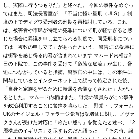
し、実際に行うつもりだ」と述べた。 今回の事件をめぐっ
てはまた、司法長官室が、「不当に軽い量刑（ULS）」制
度の下でディグワ受刑者の刑期を再検討している。これ
は、被害者や市民が特定の犯罪について刑が軽すぎると感
じた場合に異議を申し立てられる制度で、同受刑者につい
ては「複数の申し立て」があったという。 警告:この記事に
は衝撃を感じ得る内容が含まれています マムード内相は2
日の下院で、この事件を受けて「危険な底流」が生じ、脅
迫につながっていると指摘。警察官の中には、この事件に
関与しているとインターネット上で誤って特定された後、
「自身と家族を守るために転居を余儀なくされた」人がい
るとした。 マムード内相はまた、野党の議員らがこの事件
を政治利用することに警鐘を鳴らした。 野党・リフォーム
UKのナイジェル・ファラージ党首は記者団に対し、ノヴァ
クさんが受けた対応に「冷たい怒り」を覚えたと述べ、「2
層構造のイギリス」を示すものだと語った。 「その時、誤