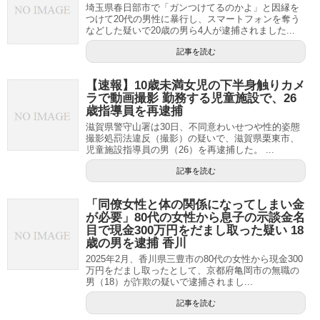
埼玉県春日部市で「ガンつけてるのかよ」と因縁を
つけて20代の男性に暴行し、スマートフォンを奪う
などした疑いで20歳の男ら4人が逮捕されました...
記事を読む
【速報】10歳未満女児の下半身触りカメ
ラで動画撮影 勤務する児童施設で、26
歳指導員を再逮捕
滋賀県警守山署は30日、不同意わいせつや性的姿態
撮影処罰法違反（撮影）の疑いで、滋賀県栗東市、
児童施設指導員の男（26）を再逮捕した。 ...
記事を読む
「同僚女性と体の関係になってしまい金
が必要」80代の女性から息子の示談金名
目で現金300万円をだまし取った疑い 18
歳の男を逮捕 香川
2025年2月、香川県三豊市の80代の女性から現金300
万円をだまし取ったとして、京都府亀岡市の無職の
男（18）が詐欺の疑いで逮捕されまし...
記事を読む