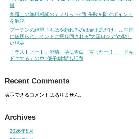
捕
弁護士の無料相談のデメリット4選 失敗を防ぐポイント
を解説
プーチンの絶望「もはや頼れるのは金正恩だけ」…中国
に値切られ、インドに振り回される“大国ロシア”の悲し
い現実
『ラストノート』澄晴、葵に告白「言ったー！」「ドキ
ドキする」の声 “優子劇場”も話題
Recent Comments
表示できるコメントはありません。
Archives
2026年8月