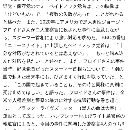
野党・保守党のケミ・ベイドノック党首は、この映像は
「ひどいもの」で、「複数の失敗があった」ことがわかる
と述べた。また、2020年にアメリカで黒人男性ジョージ・
フロイドさんが白人警察官に殺された事件に言及しなが
ら、スターマー首相により強い対応を求めた。 BBCの番組
「ニュースナイト」に出演したベイドノック党首は、「十
分な対応がなされているとは思えない」、「もっと踏み込
んだ対応を見たい」と述べた。 また、フロイドさんの事件
当時、野党党首だったスターマー首相らについて、「別の
国で起きた出来事にも、ひざまずく行動を取っていた」と
し、「この国で起きていることも、その時と同様に真剣に
受け止めてほしい」と語った。 フロイドさんの事件は、全
米で人種差別と警察の暴力に対する抗議行動を巻き起こ
し、「ブラック・ライヴズ・マター（黒人の命は大事）」
運動として広まった。 ハンプシャーおよびワイト島警察の
報道官によると、今回の事件に関与した警察官4人のうち3