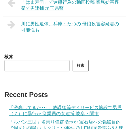
「はま寿司」で迷惑行為の動画投稿 業務妨害容
疑で男逮捕 埼玉県警
川に男性遺体、兵庫・たつの 母娘殺害容疑者の
可能性も
検索
検索
Recent Posts
「激高してきた･･･」放課後等デイサービス施設で男児
（７）に暴行か 従業員の女逮捕 岐阜・関市
「ルパン三世」名乗り強盗指示か 宝石店への強盗目的
で周辺徘徊疑い トクリュウ事件で山口組系幹部ら5人逮