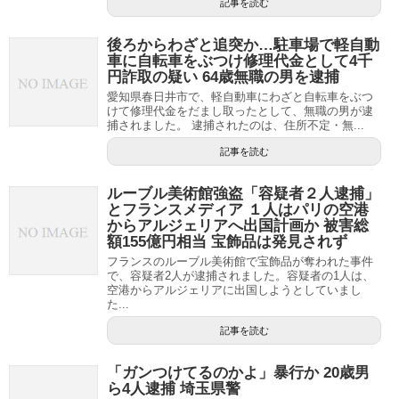
記事を読む
後ろからわざと追突か…駐車場で軽自動
車に自転車をぶつけ修理代金として4千
円詐取の疑い 64歳無職の男を逮捕
愛知県春日井市で、軽自動車にわざと自転車をぶつ
けて修理代金をだまし取ったとして、無職の男が逮
捕されました。 逮捕されたのは、住所不定・無...
記事を読む
ルーブル美術館強盗「容疑者２人逮捕」
とフランスメディア １人はパリの空港
からアルジェリアへ出国計画か 被害総
額155億円相当 宝飾品は発見されず
フランスのルーブル美術館で宝飾品が奪われた事件
で、容疑者2人が逮捕されました。容疑者の1人は、
空港からアルジェリアに出国しようとしていまし
た...
記事を読む
「ガンつけてるのかよ」暴行か 20歳男
ら4人逮捕 埼玉県警