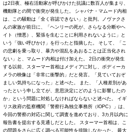
は2日夜、極右活動家が呼びかけた抗議に数百人が集まり、
機動隊との間で衝突が発生した。 シャバナ・マムード内相
は、この騒動は「全く容認できない」と批判。ノヴァクさ
んの家族が前日に、「ヘンリーの死が、さらなる分断やヘ
イト（憎悪）、緊張を生むことに利用されないように」と
いう「強い呼びかけ」を行ったと指摘した。 そして、「こ
の悲劇を乗っ取り、暴力や混乱をあおることは正当化され
ない」と、マムード内相は付け加えた。 2日の衝突が発生
する以前、スターマー首相はメディアに対し、ボディーカ
メラの映像は「非常に衝撃的」だと発言。「見ていておぞ
ましい気持ちになった」と述べた。 また、「人種差別があ
ったという申し立てが、意思決定にどのように影響したの
か」という問題に対処しなければならないと述べた。 イギ
リス政府の監察機関「警察行為独立事務所（IOPC）」は、
今回の警察の対応に関して調査を進めており、3カ月以内に
報告書を提出する見通しだとした。 スターマー首相は、こ
の問題をさらに広く調べる可能性を排除しなかった。 最大