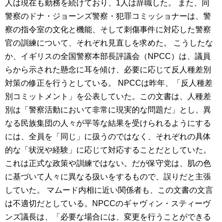
人は現在も勤務を続けており、1人は辞職した。 また、同
警察のドナ・ジョーンズ警察・犯罪コミッショナーは、警
察の指令室の文化と機能、そして刺傷事件に対応した警察
官の訓練について、それぞれ見直しを求めた。 こうしたな
か、イギリスの全国警察本部長評議会（NPCC）は、議員
らから示された懸念に耳を傾け、必要に応じて反人種差別
対策の修正を行うとしている。 NPCCは昨年、「反人種差
別コミットメント」を公表していた。この文書は、人種差
別は「警察活動において非常に現実的な問題だ」とし、異
なる民族集団の人々が平等な結果を受けられるようにする
には、全員を「同じ」に扱うのではなく、それぞれの具体
的な「状況や経験」に応じて対応することだとしていた。
これは正式な政策や訓練ではない。だが保守党は、肌の色
に基づいて人々に異なる扱いをするもので、誤りだと主張
していた。 マムード内相に近い関係者も、この文書の文言
は不適切だとしている。NPCCのギャヴィン・スティーヴ
ンズ議長は、「必要な場合には、変更を行うことができる