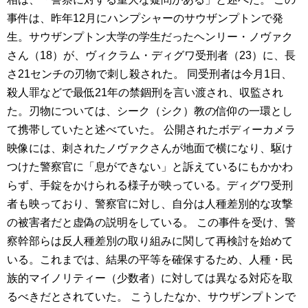
事件は、昨年12月にハンプシャーのサウザンプトンで発
生。サウザンプトン大学の学生だったヘンリー・ノヴァク
さん（18）が、ヴィクラム・ディグワ受刑者（23）に、長
さ21センチの刃物で刺し殺された。 同受刑者は今月1日、
殺人罪などで最低21年の禁錮刑を言い渡され、収監され
た。刃物については、シーク（シク）教の信仰の一環とし
て携帯していたと述べていた。 公開されたボディーカメラ
映像には、刺されたノヴァクさんが地面で横になり、駆け
つけた警察官に「息ができない」と訴えているにもかかわ
らず、手錠をかけられる様子が映っている。ディグワ受刑
者も映っており、警察官に対し、自分は人種差別的な攻撃
の被害者だと虚偽の説明をしている。 この事件を受け、警
察幹部らは反人種差別の取り組みに関して再検討を始めて
いる。これまでは、結果の平等を確保するため、人種・民
族的マイノリティー（少数者）に対しては異なる対応を取
るべきだとされていた。 こうしたなか、サウザンプトンで