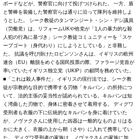
ボードなどが、警察官に向けて投げつけられた。 一方、盾
と警棒を装備した警察官らは通りに沿って隊列を維持しよ
うとした。 シーク教徒のタンマンジート・シン・デシ議員
（労働党）は、リフォームUKや他党が「1人の暴力的な殺
人犯の行為に基づき」シーク教徒コミュニティーを「スケ
ープゴート（身代わり）にしようとしている」と非難し
た。 抗議を呼び掛けたロビンソンさんは、イギリスの欧州
連合（EU）離脱をめぐる国民投票の際、ファラージ党首が
率いていたイギリス独立党（UKIP）の顧問を務めていた。
■「これは殺人事件だ」 イギリスの現行法では、シーク教
徒が宗教的な目的で携帯する刃物「キルパン」の所持につ
いて、法的主張の妥当性が認められている。キルパンは短
く湾曲した刃物で、身体に密着させて着用する。 ディグワ
受刑者も衣服の下に伝統的なキルパンを身に着けていた
が、ノヴァクさんに使用した凶器は一般的なものよりはる
かに大きく、衣服の上から鞘（さや）に入れて携帯してい
た。 ディグワ受刑者の家族は、ノヴァクさんの家族に加