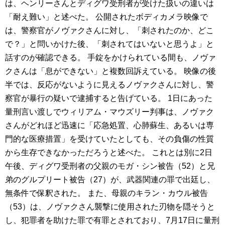
は、ヘンリーさんとディグワ受刑者が受けた扱いの違いは
「耐え難い」と述べた。 公開されたボディカメラ映像で
は、警察官がノヴァクさんに対し、「刺されたのか、どこ
で？」と問いかけた後、「刺されてはいないと思うよ」と
話すのが確認できる。 手錠をかけられている間も、ノヴァ
クさんは「息ができない」と複数回訴えている。 映像の後
半では、反応がないように見えるノヴァクさんに対し、警
察官が暴行の疑いで逮捕すると告げている。 1日にあった
量刑言い渡しでウィリアム・マウズリー判事は、ノヴァク
さんがどれほど迅速に「応急処置、心肺蘇生、あるいは専
門的な医療措置」を受けていたとしても、その負傷の性質
から生存できなかっただろうと述べた。 これとは別に2日
午後、ディグワ受刑者の父親のモガ・シン被告（52）と兄
弟のグルプリート被告（27）が、武器関連の罪で出廷し、
無条件で保釈された。 また、母親のキラン・カウル被告
（53）は、ノヴァクさん襲撃に使用された刃物を隠そうと
し、犯罪者を助けた罪で有罪とされており、7月17日に量刑