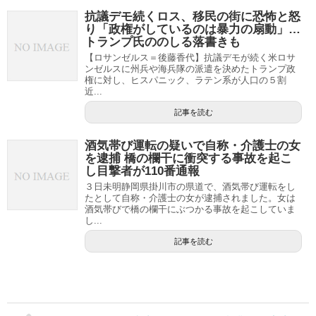
抗議デモ続くロス、移民の街に恐怖と怒
り「政権がしているのは暴力の扇動」…
トランプ氏ののしる落書きも
【ロサンゼルス＝後藤香代】抗議デモが続く米ロサ
ンゼルスに州兵や海兵隊の派遣を決めたトランプ政
権に対し、ヒスパニック、ラテン系が人口の５割
近...
記事を読む
酒気帯び運転の疑いで自称・介護士の女
を逮捕 橋の欄干に衝突する事故を起こ
し目撃者が110番通報
３日未明静岡県掛川市の県道で、酒気帯び運転をし
たとして自称・介護士の女が逮捕されました。女は
酒気帯びで橋の欄干にぶつかる事故を起こしていま
し...
記事を読む