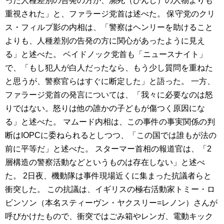
った人種差別の告発の方が、瀕死（ひんし）の人物よりも
重視された」と、ファラージ党首は述べた。 保守党のクリ
ス・フィルプ影の内相は、「警察はヘンリーを助けること
よりも、人種差別の告発の方に関心があったように見え
る」と述べた。 ベイドノック党首も「ニュースナイト」
で、「もし犯人が白人だったなら、もう少し質問を重ねた
と思うが、警察官らはすぐに断定した」と語った。 一方、
ファラージ党首の発言については、「我々に必要なのは怒
りではない。怒りは他の誰かの子どもが傷つく原因にな
る」と述べた。 マムード内相は、この事件の事実関係の判
断はIOPCに委ねられるとしつつ、「この国では誰もが法の
前に平等だ」と述べた。 スターマー首相の報道官は、「2
層構造の警察活動などというものは存在しない」と述べ
た。 2日夜、機動隊は事件現場近くに集まった抗議者らと
衝突した。 この抗議は、イギリスの極右活動家トミー・ロ
ビンソン（本名スティーヴン・ヤクスリー=レノン）さんが
呼びかけたもので、衝突ではごみ箱やレンガ、電動キック