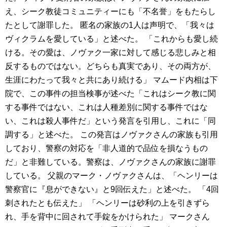
え、シーク教徒コミュニティーにも「不名誉」をもたらし
たとして謝罪した。 匿名の家族の1人は声明で、「我々は
ヴィクラムを愛している」と述べた。 「これからも愛し続
ける。その愛は、ノヴァク一家に対して感じる悲しみと相
反するものではない。どちらも真実であり、その両方が、
生涯にわたって我々と共にあり続ける」 マムード内相は下
院で、この事件の担当検事が述べた「これはシーク教に関
する事件ではない、これは人種差別に関する事件ではな
い、これは殺人事件だ」という発言を引用し、これに「同
調する」と述べた。 この発言はノヴァクさんの家族も引用
しており、警察の対応を「非人道的で品位を損なうもの
だ」と非難している。警察は、ノヴァクさんの家族に謝罪
している。 父親のマーク・ノヴァクさんは、「ヘンリーは
警察官に『息ができない』と9回伝えた」と述べた。 「4回
刺されたとも伝えた」 「ヘンリーは砂利の上を引きずら
れ、手を背中に回されて手錠をかけられた」 マークさん