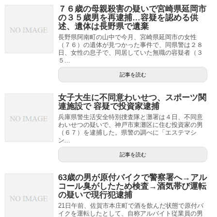
７６歳の母親殺害の疑いで宮崎県延岡市
の３５歳男を再逮捕…容疑を認める供
述、遺体は長野県で遺棄
長野県阿南町の山中で今月、宮崎県延岡市の女性
（７６）の遺体が見つかった事件で、同県警は２８
日、女性の息子で、同居していた無職の容疑者（３
５...
記事を読む
女子大生に不同意わいせつ、スポーツ関
連施設で 容疑で投資家逮捕
兵庫県警生活安全特別捜査隊と灘署は４日、不同意
わいせつの疑いで、神戸市東灘区に住む投資家の男
（６７）を逮捕した。県警の調べに「エステマシ
ン...
記事を読む
63歳の男が原付バイクで警察署へ→アル
コール臭がしたため検査→酒気帯び運転
の疑いで現行犯逮捕
21日午前、佐賀市本庄町で酒を飲んだ状態で原付バ
イクを運転したとして、自称アルバイト従業員の男