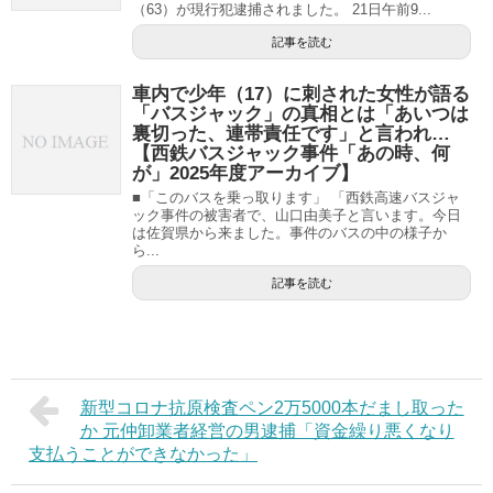
（63）が現行犯逮捕されました。 21日午前9...
記事を読む
車内で少年（17）に刺された女性が語る
「バスジャック」の真相とは「あいつは
裏切った、連帯責任です」と言われ…
【西鉄バスジャック事件「あの時、何
が」2025年度アーカイブ】
■「このバスを乗っ取ります」 「西鉄高速バスジャ
ック事件の被害者で、山口由美子と言います。今日
は佐賀県から来ました。事件のバスの中の様子か
ら...
記事を読む
新型コロナ抗原検査ペン2万5000本だまし取った
か 元仲卸業者経営の男逮捕「資金繰り悪くなり
支払うことができなかった」