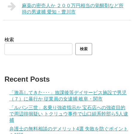
麻薬の密売人か ２００万円相当の覚醒剤など所
持の男逮捕 愛知・豊川市
検索
検索
Recent Posts
「激高してきた･･･」放課後等デイサービス施設で男児
（７）に暴行か 従業員の女逮捕 岐阜・関市
「ルパン三世」名乗り強盗指示か 宝石店への強盗目的
で周辺徘徊疑い トクリュウ事件で山口組系幹部ら5人逮
捕
弁護士の無料相談のデメリット4選 失敗を防ぐポイント