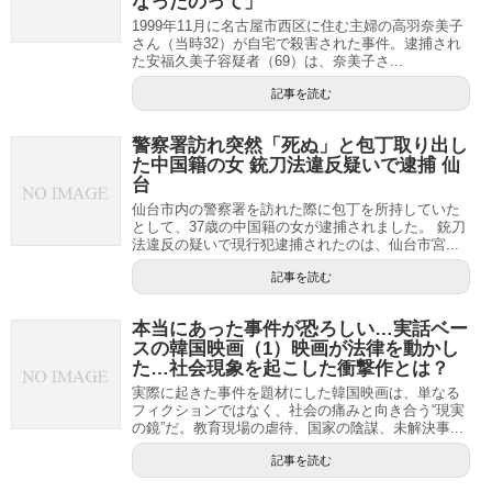
なったのって」
1999年11月に名古屋市西区に住む主婦の高羽奈美子
さん（当時32）が自宅で殺害された事件。逮捕され
た安福久美子容疑者（69）は、奈美子さ...
記事を読む
警察署訪れ突然「死ぬ」と包丁取り出し
た中国籍の女 銃刀法違反疑いで逮捕 仙
台
仙台市内の警察署を訪れた際に包丁を所持していた
として、37歳の中国籍の女が逮捕されました。 銃刀
法違反の疑いで現行犯逮捕されたのは、仙台市宮...
記事を読む
本当にあった事件が恐ろしい…実話ベー
スの韓国映画（1）映画が法律を動かし
た…社会現象を起こした衝撃作とは？
実際に起きた事件を題材にした韓国映画は、単なる
フィクションではなく、社会の痛みと向き合う“現実
の鏡”だ。教育現場の虐待、国家の陰謀、未解決事...
記事を読む