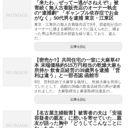
「来たわ…ぜってー逃がさねえぞ!」被
害続く無人古着販売店のオーナー執念
の“逮捕劇” 「ギャンブル依存症でお金
がなく」50代男を逮捕 東京・江東区
東京・江東区の無人古着販売店で9月、窃盗犯が店の
オーナーに捕まる瞬間がカメラに捉えられた。捕ま
った男は系列店含め窃盗を繰り返しており、盗ん
だ...
記事を読む
【密売か?】共同住宅の一室に大麻草47
本 末端価格約515万円相当の乾燥大麻も
所持か 飲食店経営の39歳男を逮捕 「営
利は違う」と一部否認 函館市
9日、営利目的で大麻草を栽培し、乾燥大麻を所持し
ていたとして、函館の39歳の飲食店経営の男が逮捕
されました。 大麻取締法と麻薬取締法違反の...
記事を読む
【名古屋主婦殺害】被害者の夫は「安福
容疑者の親友」に想いを寄せていた…親
友が語った胸中「どうしてこんなことに