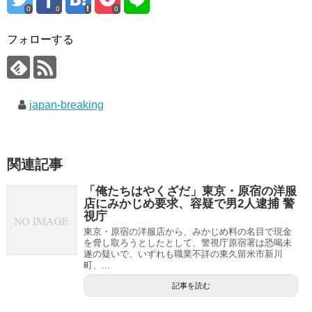
0
0
0
フォローする
japan-breaking
関連記事
「俺たちはやくざだ」東京・原宿の洋服
店にみかじめ要求、容疑で男2人逮捕 警
視庁
東京・原宿の洋服店から、みかじめ料の名目で現金
を脅し取ろうとしたとして、警視庁原宿署は恐喝未
遂の疑いで、いずれも職業不詳の東久留米市新川
町、...
記事を読む