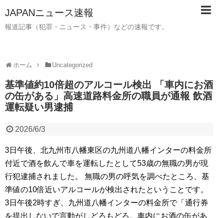
JAPANニュース速報
報道記事（犯罪・ニュース・事件）などの速報です。
ホーム
Uncategorized
基準値約10倍超のアルコール検出 「車内にお酒
の缶がある」高速道路料金所の職員が通報 飲酒
運転疑い男逮捕
2026/6/3
3日午後、北九州市八幡東区の九州道八幡インターの料金所
付近で酒を飲んで車を運転したとして53歳の無職の男が現
行犯逮捕されました。 無職の男の呼気を調べたところ、基
準値の10倍近いアルコールが検出されたということです。
3日午後2時すぎ、九州道八幡インターの料金所で「通行券
を提出しないで言動がしどろもどろ。車内にお酒の缶があ