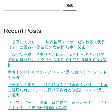
検索
Recent Posts
「激高してきた･･･」放課後等デイサービス施設で男児
（７）に暴行か 従業員の女逮捕 岐阜・関市
「ルパン三世」名乗り強盗指示か 宝石店への強盗目的
で周辺徘徊疑い トクリュウ事件で山口組系幹部ら5人逮
捕
弁護士の無料相談のデメリット4選 失敗を防ぐポイント
を解説
プーチンの絶望「もはや頼れるのは金正恩だけ」…中国
に値切られ、インドに振り回される“大国ロシア”の悲し
い現実
『ラストノート』澄晴、葵に告白「言ったー！」「ドキ
ドキする」の声 “優子劇場”も話題