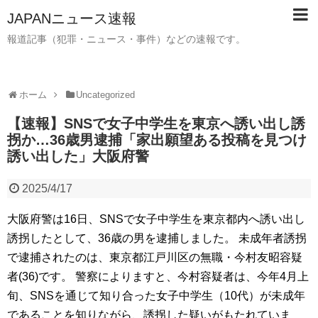
JAPANニュース速報
報道記事（犯罪・ニュース・事件）などの速報です。
ホーム
Uncategorized
【速報】SNSで女子中学生を東京へ誘い出し誘
拐か…36歳男逮捕「家出願望ある投稿を見つけ
誘い出した」大阪府警
2025/4/17
大阪府警は16日、SNSで女子中学生を東京都内へ誘い出し
誘拐したとして、36歳の男を逮捕しました。 未成年者誘拐
で逮捕されたのは、東京都江戸川区の無職・今村友昭容疑
者(36)です。 警察によりますと、今村容疑者は、今年4月上
旬、SNSを通じて知り合った女子中学生（10代）が未成年
であることを知りながら、誘拐した疑いがもたれていま