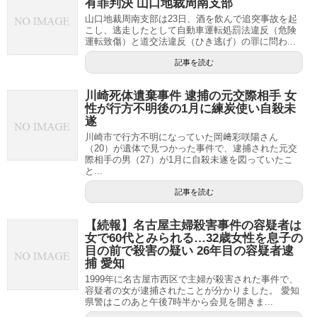
有罪判決 山口地裁周南支部
山口地裁周南支部は23日、酒を飲んで追突事故を起
こし、逃走したとして自動車運転処罰法違反（危険
運転致傷）と道交法違反（ひき逃げ）の罪に問わ...
記事を読む
川崎死体遺棄事件 逮捕の元交際相手 女
性が行方不明後の1月に練炭使い自殺未
遂
川崎市で行方不明になっていた岡﨑彩咲陽さん
（20）が遺体で見つかった事件で、逮捕された元交
際相手の男（27）が1月に自殺未遂を図っていたこ
と...
記事を読む
【続報】名古屋主婦殺害事件の容疑者は
女で60代とみられる…32歳女性を息子の
目の前で殺害の疑い 26年目の容疑者逮
捕 愛知
1999年に名古屋市西区で主婦が殺害された事件で、
容疑者の女が逮捕されたことが分かりました。 愛知
県警はこのあと午後7時半から会見を開きま...