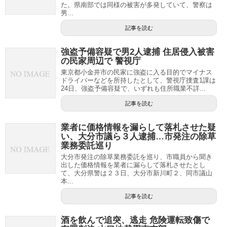
た。県南部では同様の被害が多発していて、警察は
男...
記事を読む
強盗予備容疑で男2人逮捕 住居侵入被害
の民家周辺で 警視庁
東京都小金井市の民家に強盗に入る目的でマイナス
ドライバーなどを所持したとして、警視庁捜査1課は
24日、強盗予備容疑で、いずれも住所職業不詳...
記事を読む
業者に価格情報を漏らして落札させた疑
い、大分市議ら３人逮捕…市発注の除草
業務委託巡り
大分市発注の除草業務委託を巡り、市職員から聞き
出した価格情報を業者に漏らして落札させたとし
て、大分県警は２３日、大分市新川町２、同市議山
本...
記事を読む
酒を飲んで追突、逃走 危険運転致傷で