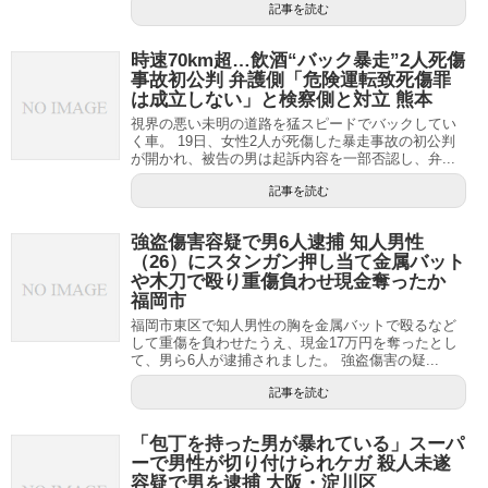
記事を読む
時速70km超…飲酒“バック暴走”2人死傷
事故初公判 弁護側「危険運転致死傷罪
は成立しない」と検察側と対立 熊本
視界の悪い未明の道路を猛スピードでバックしてい
く車。 19日、女性2人が死傷した暴走事故の初公判
が開かれ、被告の男は起訴内容を一部否認し、弁...
記事を読む
強盗傷害容疑で男6人逮捕 知人男性
（26）にスタンガン押し当て金属バット
や木刀で殴り重傷負わせ現金奪ったか
福岡市
福岡市東区で知人男性の胸を金属バットで殴るなど
して重傷を負わせたうえ、現金17万円を奪ったとし
て、男ら6人が逮捕されました。 強盗傷害の疑...
記事を読む
「包丁を持った男が暴れている」スーパ
ーで男性が切り付けられケガ 殺人未遂
容疑で男を逮捕 大阪・淀川区