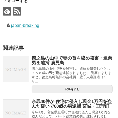
フォローする
japan-breaking
関連記事
徳之島の山中で妻の首を絞め殺害・遺棄
男を逮捕 鹿児島
徳之島町の山中で妻を殺害し、遺体を遺棄したとし
て５８歳の男が緊急逮捕されました。 警察によりま
すと、徳之島町亀津の会社員・豊守人容疑者（５
８...
記事を読む
余罪40件か 住宅に侵入し現金1万円を盗
んだ疑いで60歳の男逮捕 宮城・亘理町
今年7月、宮城県亘理町の住宅に侵入し現金1万円を
盗んだとして、パート従業員の男が逮捕されまし