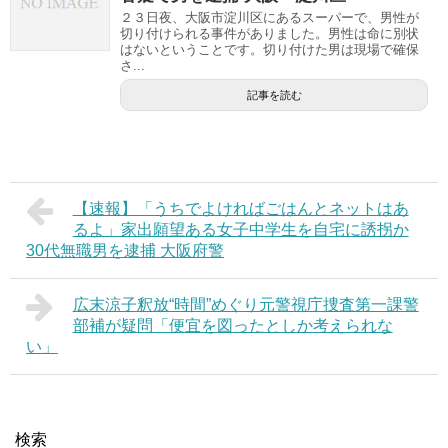
２３日夜、大阪市淀川区にあるスーパーで、男性が
切り付けられる事件がありました。男性は命に別状
はないということです。切り付けた男は現場で確保
さ...
記事を読む
【速報】「うちでよければごはんとネットはあ
るよ」家出願望ある女子中学生を自宅に誘拐か
30代無職男を逮捕 大阪府警
広末涼子釈放“時間”めぐり元警視庁捜査第一課警
部補が疑問「便宜を図ったとしか考えられな
い」
検索