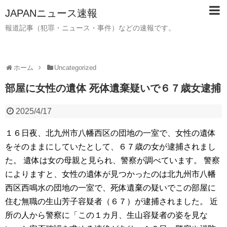
JAPANニュース速報
報道記事（犯罪・ニュース・事件）などの速報です。
ホーム
Uncategorized
部屋に女性の遺体 死体遺棄疑いで６７歳女逮捕
2025/4/17
１６日夜、北九州市八幡西区の団地の一室で、女性の遺体
をそのままにしていたとして、６７歳の女が逮捕されまし
た。 遺体は女の母親と見られ、警察が調べています。 警察
によりますと、女性の遺体が見つかったのは北九州市八幡
西区西鳴水の団地の一室で、死体遺棄の疑いでこの部屋に
住む無職の生山芳子容疑者（６７）が逮捕されました。 近
所の人から警察に「この１カ月、生山容疑者の姿を見な