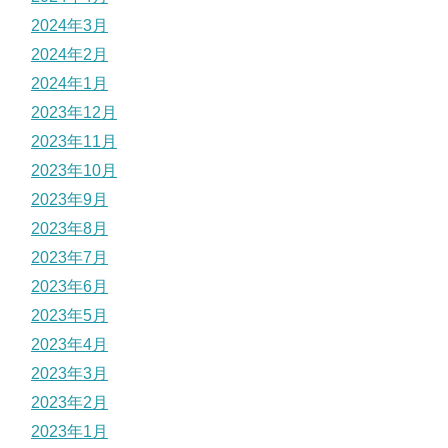
2024年3月
2024年2月
2024年1月
2023年12月
2023年11月
2023年10月
2023年9月
2023年8月
2023年7月
2023年6月
2023年5月
2023年4月
2023年3月
2023年2月
2023年1月