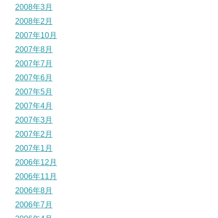
2008年3月
2008年2月
2007年10月
2007年8月
2007年7月
2007年6月
2007年5月
2007年4月
2007年3月
2007年2月
2007年1月
2006年12月
2006年11月
2006年8月
2006年7月