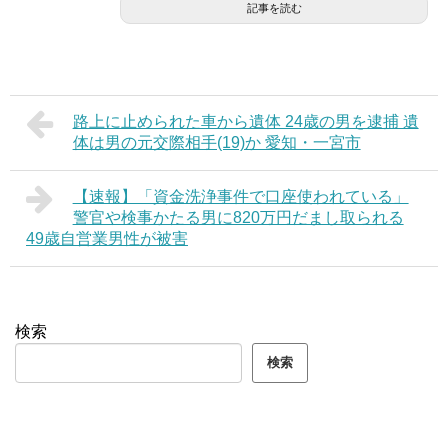
記事を読む
路上に止められた車から遺体 24歳の男を逮捕 遺
体は男の元交際相手(19)か 愛知・一宮市
【速報】「資金洗浄事件で口座使われている」
警官や検事かたる男に820万円だまし取られる
49歳自営業男性が被害
検索
検索