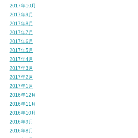
2017年10月
2017年9月
2017年8月
2017年7月
2017年6月
2017年5月
2017年4月
2017年3月
2017年2月
2017年1月
2016年12月
2016年11月
2016年10月
2016年9月
2016年8月