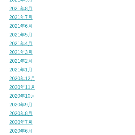
2021年8月
2021年7月
2021年6月
2021年5月
2021年4月
2021年3月
2021年2月
2021年1月
2020年12月
2020年11月
2020年10月
2020年9月
2020年8月
2020年7月
2020年6月