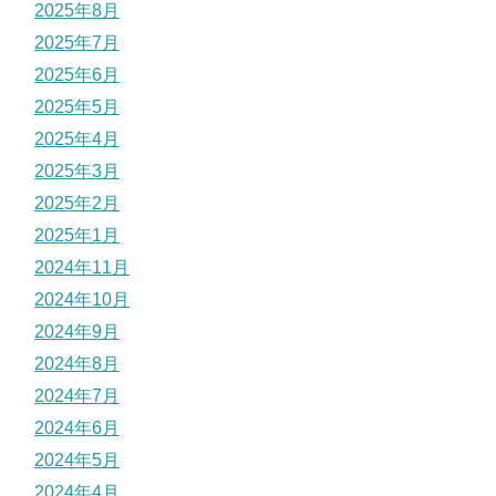
2025年8月
2025年7月
2025年6月
2025年5月
2025年4月
2025年3月
2025年2月
2025年1月
2024年11月
2024年10月
2024年9月
2024年8月
2024年7月
2024年6月
2024年5月
2024年4月