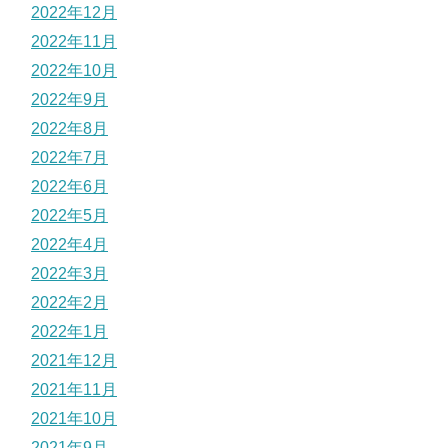
2022年12月
2022年11月
2022年10月
2022年9月
2022年8月
2022年7月
2022年6月
2022年5月
2022年4月
2022年3月
2022年2月
2022年1月
2021年12月
2021年11月
2021年10月
2021年9月