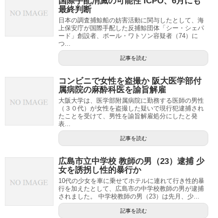
国際手配消滅の可能性 ICPO、6月にも
最終判断
日本の調査捕鯨船の妨害活動に関与したとして、海
上保安庁が国際手配した反捕鯨団体「シー・シェパ
ード」創設者、ポール・ワトソン容疑者（74）に
つ...
記事を読む
コンビニで女性を盗撮か 阪大医学部付
属病院の麻酔科医を諭旨解雇
大阪大学は、医学部附属病院に勤務する医師の男性
（３０代）が女性を盗撮した疑いで現行犯逮捕され
たことを受けて、男性を諭旨解雇処分にしたと発
表...
記事を読む
広島市立中学校 教師の男（23）逮捕 少
女を誘拐し性的暴行か
10代の少女を車に乗せてホテルに連れて行き性的暴
行を加えたとして、広島市の中学校教師の男が逮捕
されました。 中学校教師の男（23）は先月、少...
記事を読む