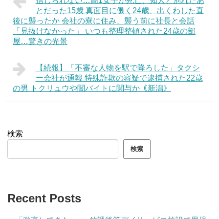
信じられない…高1女子が死亡、知人と別れたあ
とだった15歳 真面目に働く24歳、出くわした直
後に襲ったか 会社の寮に住み、襲う前に社長と会話
「見抜けなかった」 いつも整理整頓された24歳の部
屋…驚きの光景
【続報】「不審な人物を駅で降ろした」タクシ
ー会社が通報 特殊詐欺の容疑で逮捕された22歳
の男 トクリュウや闇バイトに関与か｟新潟》
検索
検索
Recent Posts