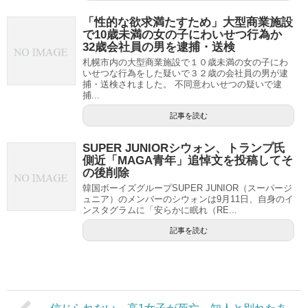
「性的な欲求満たすため」大型商業施設
で10歳未満の女の子にわいせつ行為か
32歳会社員の男を逮捕・送検
札幌市内の大型商業施設で１０歳未満の女の子にわ
いせつな行為をした疑いで３２歳の会社員の男が逮
捕・送検されました。 不同意わいせつの疑いで逮
捕...
記事を読む
SUPER JUNIORシウォン、トランプ氏
側近「MAGA青年」追悼文を投稿してそ
の後削除
韓国ボーイズグループSUPER JUNIOR（スーパージ
ュニア）のメンバーのシウォンは9月11日、自身のイ
ンスタグラムに「安らかに眠れ（RE...
記事を読む