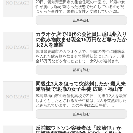
29日、愛知県豊田市の集合住宅の一室で、19歳の女
性が胸に刃物が刺さった状態で死亡しているのが見
つかった事件で、警察は女性と交際していた20...
記事を読む
カラオケ店で40代の会社員に睡眠薬入り
の飲み物飲ませ現金15万円など奪ったか
女2人を逮捕
茨城県鹿嶋市のカラオケ店で、44歳の男性に睡眠薬
を入れた飲み物を飲ませて昏睡状態にしたうえ、現
金15万円などを奪ったとして、女2人が逮捕され...
記事を読む
同級生3人を狙って突然刺したか 殺人未
遂容疑で逮捕の女子生徒 広島・福山市
広島県福山市の通信制高校で21日、同級生3人を殺害
しようとしたとされる女子生徒は、3人を突然刺した
とみられています。 この事件は21日午前、...
記事を読む
反捕鯨ワトソン容疑者は「政治犯」か