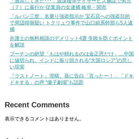
「激高してきた･･･」放課後等デイサービス施設で男児
（７）に暴行か 従業員の女逮捕 岐阜・関市
「ルパン三世」名乗り強盗指示か 宝石店への強盗目的
で周辺徘徊疑い トクリュウ事件で山口組系幹部ら5人逮
捕
弁護士の無料相談のデメリット4選 失敗を防ぐポイント
を解説
プーチンの絶望「もはや頼れるのは金正恩だけ」…中国
に値切られ、インドに振り回される“大国ロシア”の悲し
い現実
『ラストノート』澄晴、葵に告白「言ったー！」「ドキ
ドキする」の声 “優子劇場”も話題
Recent Comments
表示できるコメントはありません。