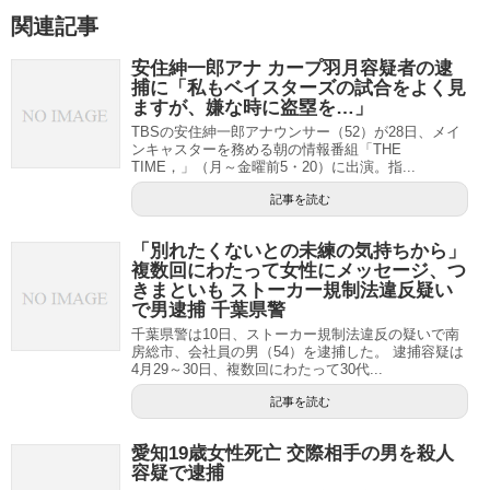
関連記事
安住紳一郎アナ カープ羽月容疑者の逮
捕に「私もベイスターズの試合をよく見
ますが、嫌な時に盗塁を…」
TBSの安住紳一郎アナウンサー（52）が28日、メイ
ンキャスターを務める朝の情報番組「THE
TIME，」（月～金曜前5・20）に出演。指...
記事を読む
「別れたくないとの未練の気持ちから」
複数回にわたって女性にメッセージ、つ
きまといも ストーカー規制法違反疑い
で男逮捕 千葉県警
千葉県警は10日、ストーカー規制法違反の疑いで南
房総市、会社員の男（54）を逮捕した。 逮捕容疑は
4月29～30日、複数回にわたって30代...
記事を読む
愛知19歳女性死亡 交際相手の男を殺人
容疑で逮捕