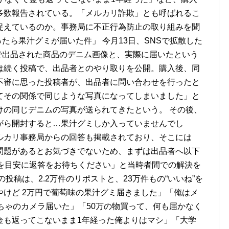
多数報告されている。「メルカリ詐欺」とも呼ばれるこ
捉えているのか。事務局に不正行為防止の取り組みを聞
たら果汁グミが届いた件」 今月13日、SNSで拡散した
段で出品された商品のデニム画像と、実際に届いたという
は続く投稿で、出品者とのやり取りを公開。購入後、同
不審に思った投稿者が、出品者に問い合わせを行ったと
てその関係で同じような写真になってしまいました」と
けの同じデニムの写真が送られてきたという。 その後、
がら開封すると…果汁グミしか入っていませんでし
ルカリ事務局からの回答も掲載されており、そこには
問題があるとお気づきでないため、まずは出品者へ以下
間を目安に返答をお待ちください」と当時者間での解決を
投稿は、2.2万件のリポストと、23万件もの“いいね”を
けど 2万円で葡萄味の果汁グミ届きました」「俺はメ
ちゃのカメラ届いた」「50万の物買って、何も届かなく
金も返ってこないまま1年経った俺よりはマシ」「大学