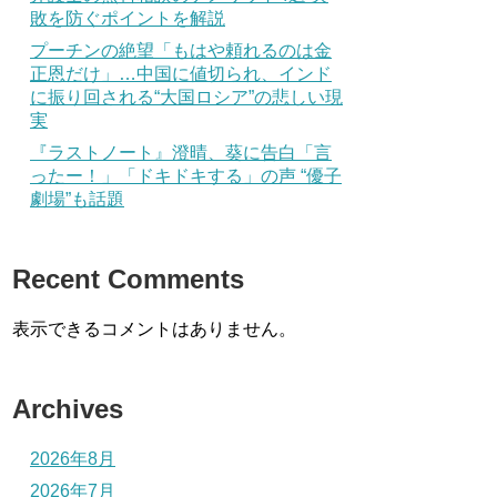
敗を防ぐポイントを解説
プーチンの絶望「もはや頼れるのは金
正恩だけ」…中国に値切られ、インド
に振り回される“大国ロシア”の悲しい現
実
『ラストノート』澄晴、葵に告白「言
ったー！」「ドキドキする」の声 “優子
劇場”も話題
Recent Comments
表示できるコメントはありません。
Archives
2026年8月
2026年7月