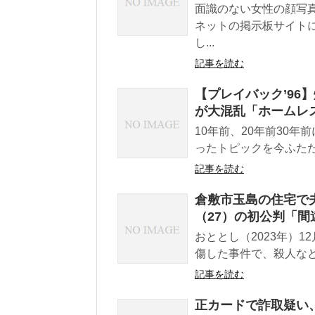
面識のない女性の顔写
ネットの掲示板サイト
し...
記事を読む
【プレイバック’96
が大混乱「ホームレ
10年前、20年前30年
ったトピックを今ふたた
記事を読む
倉敷市玉島の住宅で
（27）の初公判「
おととし（2023年）
傷した事件で、殺人など
記事を読む
正カードで詐取疑い、