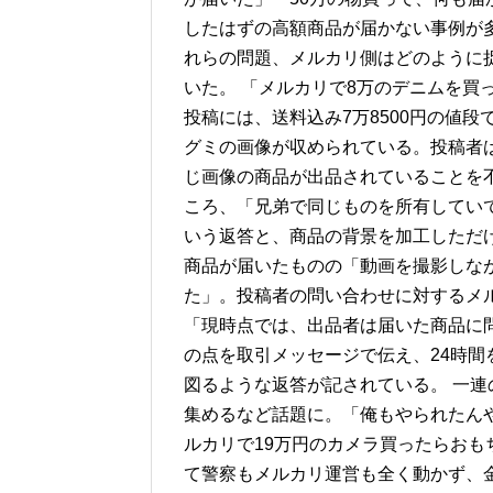
したはずの高額商品が届かない事例が
れらの問題、メルカリ側はどのように
いた。 「メルカリで8万のデニムを買っ
投稿には、送料込み7万8500円の値
グミの画像が収められている。投稿者
じ画像の商品が出品されていることを
ころ、「兄弟で同じものを所有してい
いう返答と、商品の背景を加工しただ
商品が届いたものの「動画を撮影しな
た」。投稿者の問い合わせに対するメ
「現時点では、出品者は届いた商品に
の点を取引メッセージで伝え、24時
図るような返答が記されている。 一連の
集めるなど話題に。「俺もやられたんや
ルカリで19万円のカメラ買ったらおも
て警察もメルカリ運営も全く動かず、