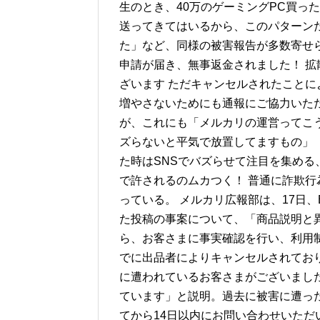
生のとき、40万のゲーミングPC買っ
送ってきてはいるから、このパターン
た」など、同様の被害報告が多数寄せら
申請が届き、無事返金されました！ 拡
ざいます ただキャンセルされたこと
増やさないためにも通報にご協力いた
が、これにも「メルカリの運営ってこ
ズらないと平気で放置してますもの」
た時はSNSでバズらせて注目を集め
で許されるのムカつく！ 普通に詐欺
っている。 メルカリ広報部は、17日、
た投稿の事案について、「商品説明と
ら、お客さまに事実確認を行い、利用
でに出品者によりキャンセルされてお
に遭われているお客さまがございまし
ています」と説明。過去に被害に遭っ
てから14日以内にお問い合わせいた