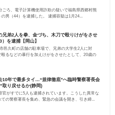
5分ごろ、電子計算機使用詐欺の疑いで福島県西郷村熊
男（44）を逮捕した。 逮捕容疑は1月24...
の兄弟2人を拳、金づち、木刀で殴りけがをさせ
20）を逮捕【岡山】
内市邑久町の店舗の駐車場で、兄弟の大学生2人に対
で殴るなどの暴行を加えけがをさせたとして、20歳の
10年で最多タイ…“規律徹底”へ臨時警察署長会
”取り戻せるか(静岡)
警察官がすでに5人も逮捕されています。こうした異常な
ての警察署長を集め、緊急の会議を開き、引き締...