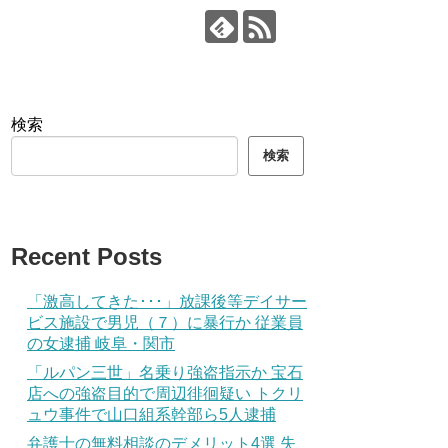
検索
検索
Recent Posts
「激高してきた･･･」放課後等デイサー
ビス施設で男児（７）に暴行か 従業員
の女逮捕 岐阜・関市
「ルパン三世」名乗り強盗指示か 宝石
店への強盗目的で周辺徘徊疑い トクリ
ュウ事件で山口組系幹部ら5人逮捕
弁護士の無料相談のデメリット4選 失