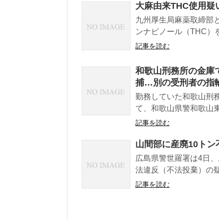
大麻由来THC使用疑
九州厚生局麻薬取締部
ンナビノール（THC）
記事を読む
和歌山刑務所の金庫
捕…別の受刑者の指
勤務していた和歌山刑
て、和歌山県警和歌山東
記事を読む
山間部に産廃10トン
広島県警世羅署は4日、
法違反（不法投棄）の疑い
記事を読む