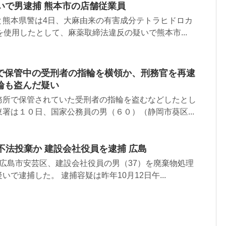
いで男逮捕 熊本市の店舗従業員
と熊本県警は4日、大麻由来の有害成分テトラヒドロカ
を使用したとして、麻薬取締法違反の疑いで熊本市...
で保管中の受刑者の指輪を横領か、刑務官を再逮
輪も盗んだ疑い
務所で保管されていた受刑者の指輪を盗むなどしたとし
署は１０日、国家公務員の男（６０）（静岡市葵区...
不法投棄か 建設会社役員を逮捕 広島
広島市安芸区、建設会社役員の男（37）を廃棄物処理
で逮捕した。 逮捕容疑は昨年10月12日午...