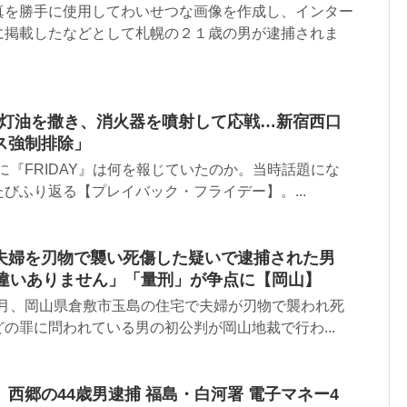
真を勝手に使用してわいせつな画像を作成し、インター
に掲載したなどとして札幌の２１歳の男が逮捕されま
】灯油を撒き、消火器を噴射して応戦…新宿西口
ス強制排除」
前に『FRIDAY』は何を報じていたのか。当時話題にな
びふり返る【プレイバック・フライデー】。...
夫婦を刃物で襲い死傷した疑いで逮捕された男
間違いありません」「量刑」が争点に【岡山】
12月、岡山県倉敷市玉島の住宅で夫婦が刃物で襲われ死
の罪に問われている男の初公判が岡山地裁で行わ...
西郷の44歳男逮捕 福島・白河署 電子マネー4