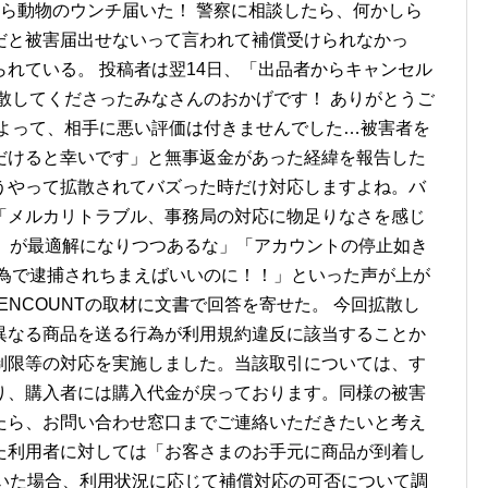
たら動物のウンチ届いた！ 警察に相談したら、何かしら
だと被害届出せないって言われて補償受けられなかっ
れている。 投稿者は翌14日、「出品者からキャンセル
散してくださったみなさんのおかげです！ ありがとうご
によって、相手に悪い評価は付きませんでした…被害者を
だけると幸いです」と無事返金があった経緯を報告した
うやって拡散されてバズった時だけ対応しますよね。バ
「メルカリトラブル、事務局の対応に物足りなさを感じ
る、が最適解になりつつあるな」「アカウントの停止如き
行為で逮捕されちまえばいいのに！！」といった声が上が
ENCOUNTの取材に文書で回答を寄せた。 今回拡散し
異なる商品を送る行為が利用規約違反に該当することか
制限等の対応を実施しました。当該取引については、す
り、購入者には購入代金が戻っております。同様の被害
たら、お問い合わせ窓口までご連絡いただきたいと考え
た利用者に対しては「お客さまのお手元に商品が到着し
だいた場合、利用状況に応じて補償対応の可否について調