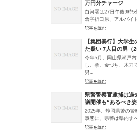
万円分チャージ
白河署は27日午後9時
倉字折口原、アルバイトの
記事を読む
【集団暴行】大学生
た疑い 7人目の男（
今年5月、岡山県瀬戸
し、拳、金づち、木刀
男...
記事を読む
県警警察官逮捕は過去
議開催も“あるべき姿
2025年、静岡県警の
事態に、県警は県内すべ
記事を読む