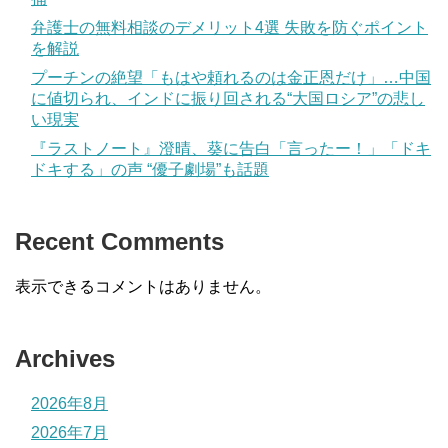
弁護士の無料相談のデメリット4選 失敗を防ぐポイント
を解説
プーチンの絶望「もはや頼れるのは金正恩だけ」…中国
に値切られ、インドに振り回される“大国ロシア”の悲し
い現実
『ラストノート』澄晴、葵に告白「言ったー！」「ドキ
ドキする」の声 “優子劇場”も話題
Recent Comments
表示できるコメントはありません。
Archives
2026年8月
2026年7月