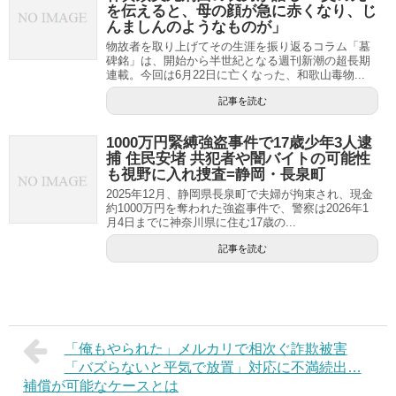
を伝えると、母の顔が急に赤くなり、じ
んましんのようなものが」
物故者を取り上げてその生涯を振り返るコラム「墓
碑銘」は、開始から半世紀となる週刊新潮の超長期
連載。今回は6月22日に亡くなった、和歌山毒物...
記事を読む
1000万円緊縛強盗事件で17歳少年3人逮
捕 住民安堵 共犯者や闇バイトの可能性
も視野に入れ捜査=静岡・長泉町
2025年12月、静岡県長泉町で夫婦が拘束され、現金
約1000万円を奪われた強盗事件で、警察は2026年1
月4日までに神奈川県に住む17歳の...
記事を読む
「俺もやられた」メルカリで相次ぐ詐欺被害
「バズらないと平気で放置」対応に不満続出…
補償が可能なケースとは