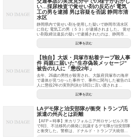
交通事故の実況見分中での様子がおかし
い…採尿検査で覚せい剤の反応が 電気
工の男を逮捕 男は容疑を否認 静岡市清
水区
静岡県内で覚せい剤を使用した疑いで静岡市清水区
に住む 電気工の男（５３）が逮捕されました。 覚せ
い剤取締法違反の疑いで逮捕されたのは、静岡市...
記事を読む
【独自】大坂・貝塚市粘着テープ殺人事
件 両親に届いた”生存偽装メッセージ”
被告の1人に「懲役2年」
去年、26歳の男性が殺害され、大阪府貝塚市の海岸
で遺体が見つかった事件で、事件に関与した被告の1
人に懲役2年の実刑判決が18日に言い渡されま...
記事を読む
LAデモ隊と治安部隊が衝突 トランプ氏
派遣の州兵とは距離
【AFP＝時事】米カリフォルニア州ロサンゼルス市
で8日、不法移民の摘発に抗議するデモ隊が治安部隊
と衝突した。警察は、ドナルド・トランプ大統領...