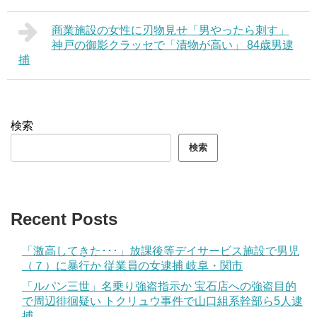
商業施設の女性に刃物見せ「男やったら刺す」
神戸の御影クラッセで「漬物が高い」 84歳男逮
捕
検索
検索
Recent Posts
「激高してきた･･･」放課後等デイサービス施設で男児
（７）に暴行か 従業員の女逮捕 岐阜・関市
「ルパン三世」名乗り強盗指示か 宝石店への強盗目的
で周辺徘徊疑い トクリュウ事件で山口組系幹部ら5人逮
捕