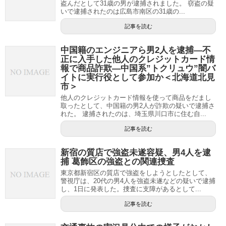
盗んだとして31歳の男が逮捕されました。 窃盗の疑
いで逮捕されたのは広島市南区の31歳の...
記事を読む
中国籍のエンジニアら男2人を逮捕―不
正に入手した他人のクレジットカード情
報で商品詐欺―中国系”トクリュウ”闇バ
イトに実行役として参加か＜北海道北見
市＞
他人のクレジットカード情報を使って商品をだまし
取ったとして、中国籍の男2人が詐欺の疑いで逮捕さ
れた。 逮捕されたのは、埼玉県川口市に住む自...
記事を読む
新宿の質店で強盗未遂容疑、男4人を逮
捕 葛飾区の強盗との関連捜査
東京都新宿区の質店で強盗をしようとしたとして、
警視庁は、20代の男4人を強盗未遂などの疑いで逮捕
し、1日に発表した。捜査に支障があるとして...
記事を読む