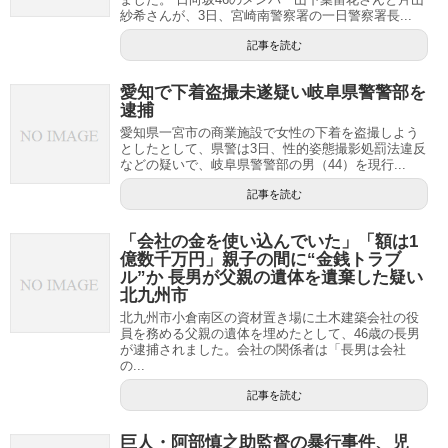
紗希さんが、3日、宮崎南警察署の一日警察署長...
記事を読む
愛知で下着盗撮未遂疑い岐阜県警警部を
逮捕
愛知県一宮市の商業施設で女性の下着を盗撮しよう
としたとして、県警は3日、性的姿態撮影処罰法違反
などの疑いで、岐阜県警警部の男（44）を現行...
記事を読む
「会社の金を使い込んでいた」「額は1
億数千万円」親子の間に“金銭トラブ
ル”か 長男が父親の遺体を遺棄した疑い
北九州市
北九州市小倉南区の資材置き場に土木建築会社の役
員を務める父親の遺体を埋めたとして、46歳の長男
が逮捕されました。会社の関係者は「長男は会社
の...
記事を読む
巨人・阿部慎之助監督の暴行事件、児