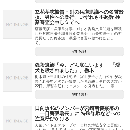
立花孝志被告・別の兵庫県議への名誉毀
損、男性への暴行、いずれも不起訴 検
察審査会申し立てへ
斎藤元彦・兵庫県知事に対する告発文書問題を審議
した兵庫県議会調査特別委員会「百条委員会」の委
員長だった奥谷謙一県議の名誉を傷つけたとし
て、...
記事を読む
強殺遺族「今、どん底にいます」 「愛
犬も殺されました」、栃木
栃木県上三川町の住宅で、富山英子さん（69）が殺
害され長男と次男が負傷した強盗殺人事件の遺族が
22日、県警を通じてコメントを発表した。「妻...
記事を読む
日向坂46のメンバーが宮崎南警察署の
「一日警察署長」に 特殊詐欺などへの
注意呼びかける
人気アイドルグループが、宮崎の地域安全に貢献し
ました。 日向坂46のメンバー山下葉留花さんと片山