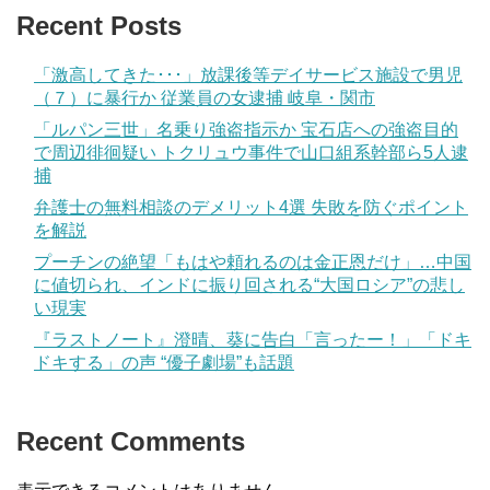
Recent Posts
「激高してきた･･･」放課後等デイサービス施設で男児
（７）に暴行か 従業員の女逮捕 岐阜・関市
「ルパン三世」名乗り強盗指示か 宝石店への強盗目的
で周辺徘徊疑い トクリュウ事件で山口組系幹部ら5人逮
捕
弁護士の無料相談のデメリット4選 失敗を防ぐポイント
を解説
プーチンの絶望「もはや頼れるのは金正恩だけ」…中国
に値切られ、インドに振り回される“大国ロシア”の悲し
い現実
『ラストノート』澄晴、葵に告白「言ったー！」「ドキ
ドキする」の声 “優子劇場”も話題
Recent Comments