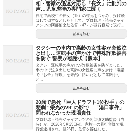
相・警察の迅速対応も「長女」に批判の
声…児童虐待の専門家に聞く
自宅で高校生の長女（18）の襟元をつかみ、投げ飛
ばして倒すなどしたとして、プロ野球・読売ジャイ
アンツの阿部慎之助監督（47）が暴行容疑で現行...
記事を読む
タクシーの車内で高齢の女性客が突然泣
き出し…運転手の声かけで特殊詐欺被害
を防ぐ 警察が感謝状【熊本】
タクシー運転手の声かけが詐欺被害を防ぎました。
車の中で泣き出した高齢の女性客に声を掛け「電話
で『お金』詐欺」を未然に防いだとして運転手な
ど...
記事を読む
20歳で急死「巨人ドラフト1位投手」の
悲劇 “栄光のV9”の影で…「湯口事件」
問われなかった現場責任
プロ野球・読売ジャイアンツの阿部慎之助監督（当
時）が、2026年5月25日夜、家族への暴行容疑で現
行犯逮捕され、翌26日、監督を辞任した。 ...