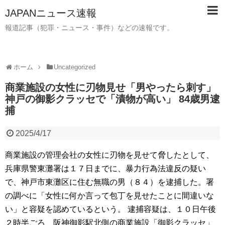
JAPANニュース速報
報道記事（犯罪・ニュース・事件）などの速報です。
ホーム
Uncategorized
商業施設の女性に刃物見せ「男やったら刺す」
神戸の御影クラッセで「漬物が高い」 84歳男逮
捕
2025/4/17
商業施設の管理会社の女性に刃物を見せて脅したとして、
兵庫県警東灘署は１７日までに、暴力行為法違反の疑い
で、神戸市東灘区に住む無職の男（８４）を逮捕した。署
の調べに「女性に何か言って包丁を見せたことに間違いな
い」と容疑を認めているという。 逮捕容疑は、１０日午後
２時半ごろ、阪神御影駅北側の商業施設「御影クラッセ」