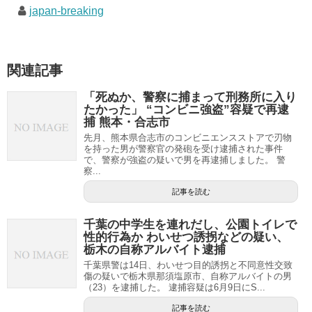
japan-breaking
関連記事
「死ぬか、警察に捕まって刑務所に入り
たかった」 “コンビニ強盗”容疑で再逮
捕 熊本・合志市
先月、熊本県合志市のコンビニエンスストアで刃物
を持った男が警察官の発砲を受け逮捕された事件
で、警察が強盗の疑いで男を再逮捕しました。 警
察...
記事を読む
千葉の中学生を連れだし、公園トイレで
性的行為か わいせつ誘拐などの疑い、
栃木の自称アルバイト逮捕
千葉県警は14日、わいせつ目的誘拐と不同意性交致
傷の疑いで栃木県那須塩原市、自称アルバイトの男
（23）を逮捕した。 逮捕容疑は6月9日にS...
記事を読む