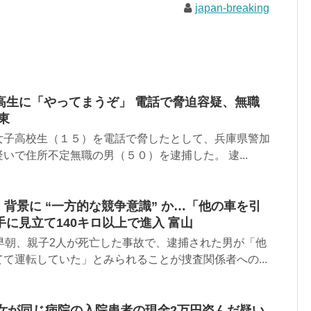
japan-breaking
高生に「やってまうぞ」 電話で脅迫容疑、無職
東
女子高校生（１５）を電話で脅したとして、兵庫県警加
いで住所不定無職の男（５０）を逮捕した。 逮...
】背景に “一方的な競争意識” か…「他の車を引
に見立て140キロ以上で進入 富山
早朝、親子2人が死亡した事故で、逮捕された男が「他
て運転していた」とみられることが捜査関係者への...
の女が同じ病院の入院患者の現金2万円盗んだ疑い