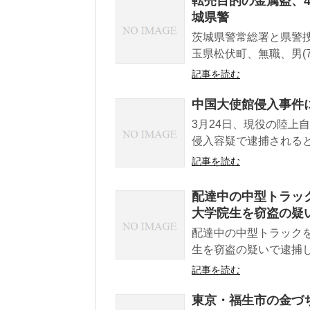
転売目的の金属盗、4県
城県警
茨城県警常総署と県警
玉県松伏町、無職、男(7
記事を読む
中国大使館侵入事件
3月24日、現役の陸上
侵入容疑で逮捕されると
記事を読む
配達中の中型トラック
大学院生を窃盗の疑
配達中の中型トラックを
生を窃盗の疑いで逮捕し
記事を読む
東京・福生市の金づ