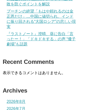
敗を防ぐポイントを解説
プーチンの絶望「もはや頼れるのは金
正恩だけ」…中国に値切られ、インド
に振り回される“大国ロシア”の悲しい現
実
『ラストノート』澄晴、葵に告白「言
ったー！」「ドキドキする」の声 “優子
劇場”も話題
Recent Comments
表示できるコメントはありません。
Archives
2026年8月
2026年7月