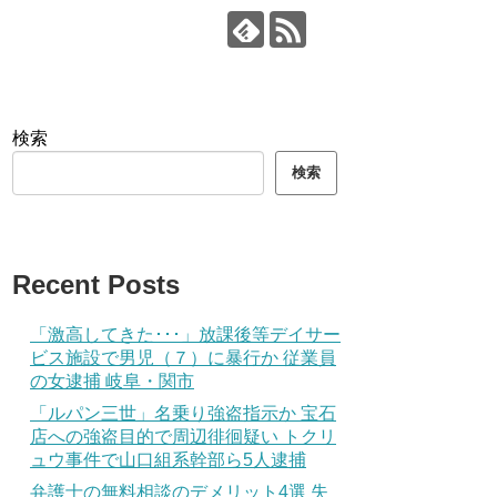
検索
検索
Recent Posts
「激高してきた･･･」放課後等デイサー
ビス施設で男児（７）に暴行か 従業員
の女逮捕 岐阜・関市
「ルパン三世」名乗り強盗指示か 宝石
店への強盗目的で周辺徘徊疑い トクリ
ュウ事件で山口組系幹部ら5人逮捕
弁護士の無料相談のデメリット4選 失