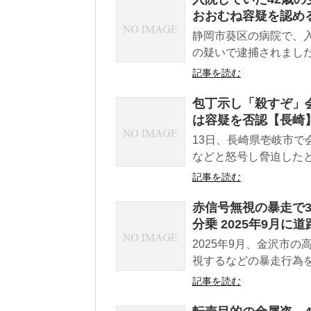
おおむね容疑を認め
静岡市葵区の病院で、
の疑いで逮捕されました
記事を読む
包丁示し「殺すぞ」会
は容疑を否認【長崎
13日、長崎県壱岐市で
などと怒号し脅迫したと
記事を読む
赤信号無視の暴走で3
分乗 2025年9月
2025年9月、金沢市
視するなどの暴走行為を
記事を読む