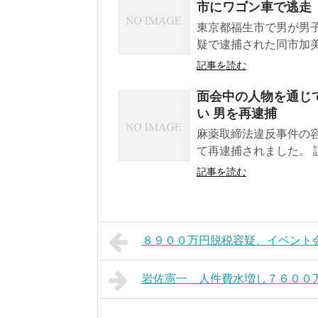
市にワゴン車で逃走
東京都福生市で男が男
疑で逮捕された同市加美
記事を読む
面会中の人物を通じ
い 男を再逮捕
麻薬取締法違反事件の
て再逮捕されました。 
記事を読む
８９００万円脱税容疑、イベント
岩佐憲一 人件費水増し７６００万