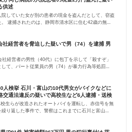
る供述
入院していた女が別の患者の現金を盗んだとして、窃盗
。 逮捕されたのは、静岡市清水区に住む42歳の無...
社経営者を脅迫した疑いで男（74）を逮捕 男
】
会社経営者の男性（40代）に包丁を示して「殺すぞ」
して、パート従業員の男（74）が暴力行為等処罰...
0人検挙 石川・富山の10代男女がバイクなどに
に道路交通法違反の疑いで高校生など6人逮捕・送検
の高校生らが改造されたオートバイを運転し、赤信号を無
繰り返した事件で、警察はこれまでに石川と富山...