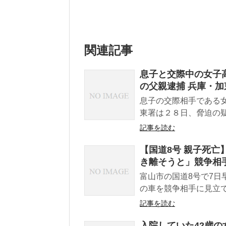
関連記事
息子と交際中の女子
の父親逮捕 兵庫・加
息子の交際相手である
東署は２８日、脅迫の疑
記事を読む
【国道8号 親子死亡
き離そうと」競争相手
富山市の国道8号で7日
の車を競争相手に見立て
記事を読む
入院していた42歳