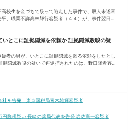
子高校生を金づちで殴って逃走した事件で、殺人未遂容
平、職業不詳高林輝行容疑者（４４）が、事件翌日...
ていとこに証拠隠滅を依頼か 証拠隠滅教唆の疑
容疑者の男が、いとこに証拠隠滅を図る依頼をしたとし
証拠隠滅教唆の疑いで再逮捕されたのは、野口隆希容...
会社を告発 東京国税局青木雄輝容疑者
円脱税疑い 長崎の薬局代表を告発 岩佐憲一容疑者