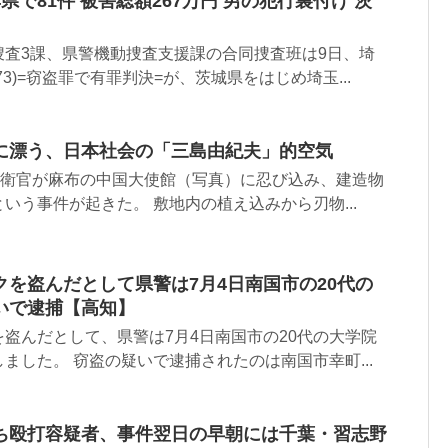
で81件 被害総額267万円 男の犯行裏付け 茨
捜査3課、県警機動捜査支援課の合同捜査班は9日、埼
3)=窃盗罪で有罪判決=が、茨城県をはじめ埼玉...
に漂う、日本社会の「三島由紀夫」的空気
自衛官が麻布の中国大使館（写真）に忍び込み、建造物
いう事件が起きた。 敷地内の植え込みから刃物...
を盗んだとして県警は7月4日南国市の20代の
いで逮捕【高知】
盗んだとして、県警は7月4日南国市の20代の大学院
ました。 窃盗の疑いで逮捕されたのは南国市幸町...
ち殴打容疑者、事件翌日の早朝には千葉・習志野