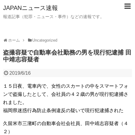
JAPANニュース速報
報道記事（犯罪・ニュース・事件）などの速報です。
ホーム
Uncategorized
盗撮容疑で自動車会社勤務の男を現行犯逮捕 田
中靖志容疑者
2019/6/16
１５日夜、電車内で、女性のスカートの中をスマートフォ
ンで盗撮したとして、会社員の４２歳の男が現行犯逮捕さ
れました。
福岡県迷惑行為防止条例違反の疑いで現行犯逮捕された
久留米市三潴町の自動車会社会社員、田中靖志容疑者（４
２）