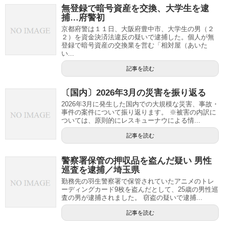
無登録で暗号資産を交換、大学生を逮
捕…府警初
京都府警は１１日、大阪府豊中市、大学生の男（２
２）を資金決済法違反の疑いで逮捕した。個人が無
登録で暗号資産の交換業を営む「相対屋（あいた
い...
記事を読む
〔国内〕2026年3月の災害を振り返る
2026年3月に発生した国内での大規模な災害、事故・
事件の案件について振り返ります。 ※被害の内訳に
ついては、原則的にレスキューナウによる情...
記事を読む
警察署保管の押収品を盗んだ疑い 男性
巡査を逮捕／埼玉県
勤務先の羽生警察署で保管されていたアニメのトレ
ーディングカード9枚を盗んだとして、25歳の男性巡
査の男が逮捕されました。 窃盗の疑いで逮捕...
記事を読む