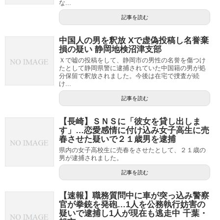
な...
記事を読む
中国人の男を釈放 Xで虚偽投稿し名誉棄
損の疑い 静岡地検沼津支部
Ｘで嘘の投稿をして、静岡市の男性の名誉を傷つけ
たとして静岡県警に逮捕されていた中国籍の男が処
分保留で釈放されました。今後は在宅で捜査が続
け...
記事を読む
【長崎】ＳＮＳに「彼女を貸し出しま
す」…恋愛感情に付け込み女子高生に売
春させた疑いで２１歳男を逮捕
県内の女子高校生に売春をさせたとして、２１歳の
男が逮捕されました。
記事を読む
【速報】職務質問中に車が突っ込み警察
官が拳銃を発砲…1人を公務執行妨害の
疑いで逮捕し1人が現在も逃走中 千葉・