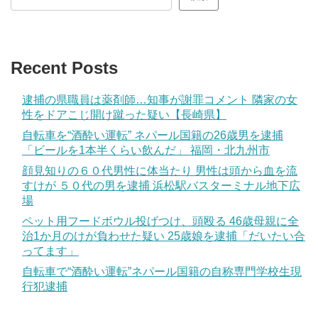
Recent Posts
逮捕の県職員は薬剤師…知事が謝罪コメント 隣家の女
性をドアこじ開け蹴った疑い【長崎県】
自転車を“酒酔い運転” ネパール国籍の26歳男を逮捕
「ビールを1本半くらい飲んだ」 福岡・北九州市
顔見知りの６０代男性に体当たり 男性は頭から血を流
すけが ５０代の男を逮捕 浜松駅バスターミナル地下広
場
ペット用フードボウル投げつけ、頭殴る 46歳母親に全
治1か月のけが負わせた疑い 25歳娘を逮捕「だいたい合
ってます」
自転車で“酒酔い運転”ネパール国籍の自称専門学校生現
行犯逮捕