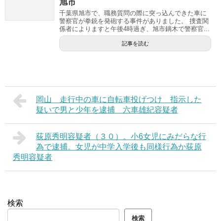
旭市
千葉県旭市で、職務質問の際に突っ込んできた車に
警察官が拳銃を発砲する事件がありました。 捜査関
係者によりますと午後4時過ぎ、旭市鏑木で警察官...
記事を読む
岡山 走行中の車に自転車投げつけ 指示した
疑いで男と少年を逮捕 六車雄紀容疑者
荻原秀明容疑者（３０）。小6女児にみだらな行
為で逮捕。女児が中学入学後も同様行為か荻原
秀明容疑者
検索
検索