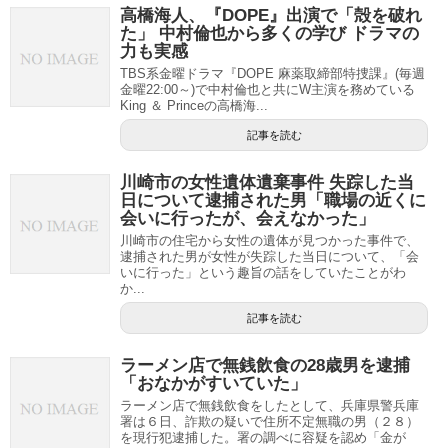
高橋海人、『DOPE』出演で「殻を破れ
た」 中村倫也から多くの学び ドラマの
力も実感
TBS系金曜ドラマ『DOPE 麻薬取締部特捜課』(毎週
金曜22:00～)で中村倫也と共にW主演を務めている
King ＆ Princeの高橋海...
記事を読む
川崎市の女性遺体遺棄事件 失踪した当
日について逮捕された男「職場の近くに
会いに行ったが、会えなかった」
川崎市の住宅から女性の遺体が見つかった事件で、
逮捕された男が女性が失踪した当日について、「会
いに行った」という趣旨の話をしていたことがわ
か...
記事を読む
ラーメン店で無銭飲食の28歳男を逮捕
「おなかがすいていた」
ラーメン店で無銭飲食をしたとして、兵庫県警兵庫
署は６日、詐欺の疑いで住所不定無職の男（２８）
を現行犯逮捕した。署の調べに容疑を認め「金が