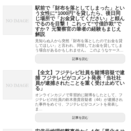
駅前で「財布を落としてしまった」とい
う女性に“1000円”を貸したら、後日同
じ場所で「お金貸してください」と頼ん
でるのを目撃！ これって“寸借詐欺”で
すか？ 元警察官の筆者の経験もまじえ
解説
見知らぬ人から突然「財布を落としたのでお金を貸
してほしい」と言われ、同情してお金を貸してしま
う場合があるかもしれません。 このようなケース...
記事を読む
【全文】フジテレビ社員を賭博容疑で逮
捕 フジテレビがコメント発表「当社社
員が逮捕されたことを重く受け止めてい
る」
オンラインカジノで常習的に賭博をしたとして、フ
ジテレビの社員の鈴木善貴容疑者（44）が逮捕され
た事件をめぐり、フジテレビがコメントを発表し
ま...
記事を読む