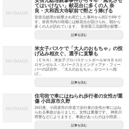
安倍元総理銃撃事件から４年「風化させ
てはいけない」献花台に多くの人 奈
良・大和西大寺駅前で黙とう捧げる
安倍元総理が銃撃され死亡した事件から8日で4年で
す。奈良市内の現場には献花台が設けられ、朝から
多くの人が訪れています。 安倍晋三元総理が銃撃...
記事を読む
米女子バスケで「大人のおもちゃ」の投
げ込み相次ぐ、選手に直撃も
（ＣＮＮ） 米女子プロバスケットボールＷＮＢＡの
ロサンゼルス・スパークスとインディアナ・フィー
バーの試合中、「大人のおもちゃ」がコートへ投
げ...
記事を読む
住宅街で車にはねられ歩行者の女性が重
傷 小田原市久野
24日夜、小田原市の市道で歩行者の女性が車にはね
られる事故がありました。女性は重傷です。 神奈川
県警などによりますと、事故があったのは小田原...
記事を読む