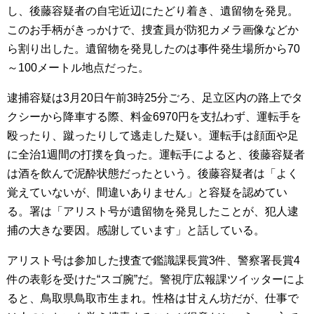
し、後藤容疑者の自宅近辺にたどり着き、遺留物を発見。
このお手柄がきっかけで、捜査員が防犯カメラ画像などか
ら割り出した。遺留物を発見したのは事件発生場所から70
～100メートル地点だった。
逮捕容疑は3月20日午前3時25分ごろ、足立区内の路上でタ
クシーから降車する際、料金6970円を支払わず、運転手を
殴ったり、蹴ったりして逃走した疑い。運転手は顔面や足
に全治1週間の打撲を負った。運転手によると、後藤容疑者
は酒を飲んで泥酔状態だったという。後藤容疑者は「よく
覚えていないが、間違いありません」と容疑を認めてい
る。署は「アリスト号が遺留物を発見したことが、犯人逮
捕の大きな要因。感謝しています」と話している。
アリスト号は参加した捜査で鑑識課長賞3件、警察署長賞4
件の表彰を受けた“スゴ腕”だ。警視庁広報課ツイッターによ
ると、鳥取県鳥取市生まれ。性格は甘えん坊だが、仕事で