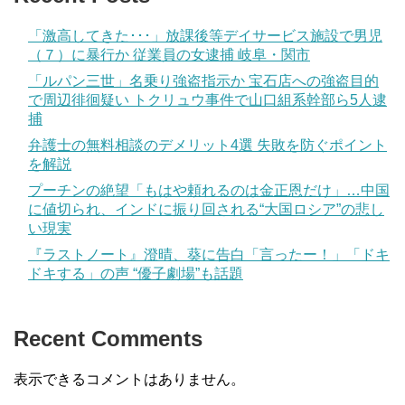
「激高してきた･･･」放課後等デイサービス施設で男児
（７）に暴行か 従業員の女逮捕 岐阜・関市
「ルパン三世」名乗り強盗指示か 宝石店への強盗目的
で周辺徘徊疑い トクリュウ事件で山口組系幹部ら5人逮
捕
弁護士の無料相談のデメリット4選 失敗を防ぐポイント
を解説
プーチンの絶望「もはや頼れるのは金正恩だけ」…中国
に値切られ、インドに振り回される“大国ロシア”の悲し
い現実
『ラストノート』澄晴、葵に告白「言ったー！」「ドキ
ドキする」の声 “優子劇場”も話題
Recent Comments
表示できるコメントはありません。