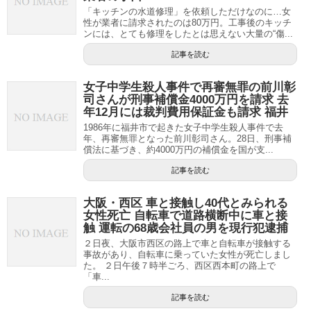
「キッチンの水道修理」を依頼しただけなのに…女
性が業者に請求されたのは80万円。工事後のキッチ
ンには、とても修理をしたとは思えない大量の“傷...
記事を読む
女子中学生殺人事件で再審無罪の前川彰
司さんが刑事補償金4000万円を請求 去
年12月には裁判費用保証金も請求 福井
1986年に福井市で起きた女子中学生殺人事件で去
年、再審無罪となった前川彰司さん。28日、刑事補
償法に基づき、約4000万円の補償金を国が支...
記事を読む
大阪・西区 車と接触し40代とみられる
女性死亡 自転車で道路横断中に車と接
触 運転の68歳会社員の男を現行犯逮捕
２日夜、大阪市西区の路上で車と自転車が接触する
事故があり、自転車に乗っていた女性が死亡しまし
た。 ２日午後７時半ごろ、西区西本町の路上で
「車...
記事を読む