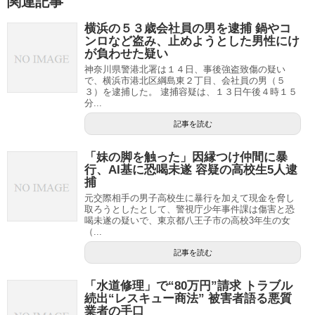
関連記事
横浜の５３歳会社員の男を逮捕 鍋やコ
ンロなど盗み、止めようとした男性にけ
が負わせた疑い
神奈川県警港北署は１４日、事後強盗致傷の疑い
で、横浜市港北区綱島東２丁目、会社員の男（５
３）を逮捕した。 逮捕容疑は、１３日午後４時１５
分...
記事を読む
「妹の脚を触った」因縁つけ仲間に暴
行、AI基に恐喝未遂 容疑の高校生5人逮
捕
元交際相手の男子高校生に暴行を加えて現金を脅し
取ろうとしたとして、警視庁少年事件課は傷害と恐
喝未遂の疑いで、東京都八王子市の高校3年生の女
（...
記事を読む
「水道修理」で“80万円”請求 トラブル
続出“レスキュー商法” 被害者語る悪質
業者の手口