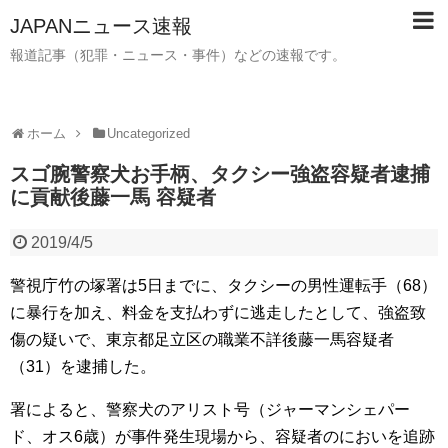
JAPANニュース速報
報道記事（犯罪・ニュース・事件）などの速報です。
ホーム
Uncategorized
スゴ腕警察犬お手柄、タクシー強盗容疑者逮捕
に貢献後藤一馬 容疑者
2019/4/5
警視庁竹の塚署は5日までに、タクシーの男性運転手（68）
に暴行を加え、料金を支払わずに逃走したとして、強盗致
傷の疑いで、東京都足立区の職業不詳後藤一馬容疑者
（31）を逮捕した。
署によると、警察犬のアリスト号（ジャーマンシェパー
ド、オス6歳）が事件発生現場から、容疑者のにおいを追跡