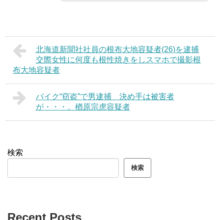
北海道新聞社社員の根布大地容疑者(26)を逮捕
交際女性に何度も根性焼きをしスマホで撮影根
布大地容疑者
バイク“窃盗”で男逮捕 決め手は被害者
が・・・。楢原宗虎容疑者
検索
検索
Recent Posts