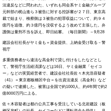
法違反などに問われた、いずれも同会系ヤミ金融グループ
元幹部の梶山進ら３被告に対する控訴審が２７日、東京高
裁で始まり、検察側は３被告の犯罪収益について、約９４
億円を追徴、約３億円を没収するよう改めて主張した。弁
護側は量刑不当を訴え、即日結審。（毎日新聞） – 9月28
建設会社社長がヤミ金も＝資金提供、上納金受け取る－警
視庁
多重債務者から違法な高金利で貸し付けをしたなどとし
て、警視庁生活経済課などは16日、ヤミ金融業「セイコ
ー」などの実質経営者で、建設会社社長佐々木光浩容疑者
（41）＝東京都板橋区中台＝を出資法違反（高金利）など
の疑いで逮捕した。被害は全国で約1000人、約4年間で約2
億8000万円に上る。
佐々木容疑者は都の公共工事を受注している北岩建設（板
橋区泉町）の社長。セイコーなどに運転資金を提供し、月