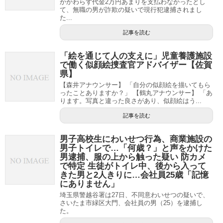
かかわらず代金2万円あまりを支払わなかったとし
て、無職の男が詐欺の疑いで現行犯逮捕されまし
た...
記事を読む
「絵を通じて人の支えに」児童養護施設
で働く似顔絵捜査官アドバイザー【佐賀
県】
【森井アナウンサー】 「自分の似顔絵を描いてもら
ったことありますか？」 【鶴丸アナウンサー】 「あ
ります。写真と違った良さがあり、似顔絵はう...
記事を読む
男子高校生にわいせつ行為、商業施設の
男子トイレで…「何歳？」と声をかけた
男逮捕、服の上から触った疑い 防カメ
で特定 生徒がトイレ中、後から入って
きた男と2人きりに…会社員25歳「記憶
にありません」
埼玉県警越谷署は27日、不同意わいせつの疑いで、
さいたま市緑区大門、会社員の男（25）を逮捕し
た。