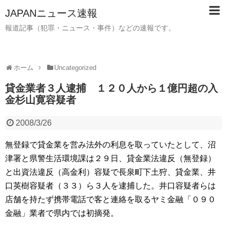
JAPANニュース速報
報道記事（犯罪・ニュース・事件）などの速報です。
ホーム
Uncategorized
貸金業者３人逮捕 １２０人から１億円超の入
金杉山寛容疑者
2008/3/26
無登録で貸金業を営み法外の利息を取っていたとして、沼
津署と県警生活環境課は２９日、貸金業法違反（無登録）
と出資法違反（高金利）容疑で長泉町下土狩、貸金業、井
口英樹容疑者（３３）ら３人を逮捕した。井口容疑者らは
店舗を持たず携帯電話で客と連絡を取るヤミ金融「０９０
金融」業者で県内では初摘発。