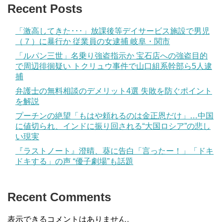
Recent Posts
「激高してきた･･･」放課後等デイサービス施設で男児
（７）に暴行か 従業員の女逮捕 岐阜・関市
「ルパン三世」名乗り強盗指示か 宝石店への強盗目的
で周辺徘徊疑い トクリュウ事件で山口組系幹部ら5人逮
捕
弁護士の無料相談のデメリット4選 失敗を防ぐポイント
を解説
プーチンの絶望「もはや頼れるのは金正恩だけ」…中国
に値切られ、インドに振り回される“大国ロシア”の悲し
い現実
『ラストノート』澄晴、葵に告白「言ったー！」「ドキ
ドキする」の声 “優子劇場”も話題
Recent Comments
表示できるコメントはありません。