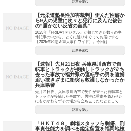
記事を読む
【元柔道塾長性加害裁判】歪んだ性癖か
ら9人の児童に次々と犯行に及んだ被告
の“届かない反省の言葉”
2025年『FRIDAYデジタル』が報じてきた数々の事
件記事の中から、とくに選りすぐってお届けする
【2025年凶悪＆重大事件ワイド】。今回は...
記事を読む
【速報】先月21日夜 兵庫県川西市で自
転車とトラックが接触しトラックが立ち
去った事故で福井県の運転手の男を逮捕
追い抜きざまに衝突も救護しなかったか
兵庫県警
先月21日夜、兵庫県川西市で男性が乗った自転車と
トラックが接触した事故で、男性に重傷を負わせた
にもかかわらずその場から立ち去ったなどとして...
記事を読む
「ＨＫＴ４８」劇場スタッフら刺傷、刑
事責任能力を調べる鑑定留置を福岡地検