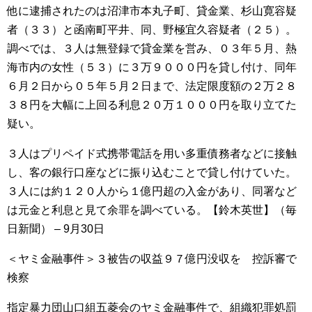
他に逮捕されたのは沼津市本丸子町、貸金業、杉山寛容疑
者（３３）と函南町平井、同、野極宜久容疑者（２５）。
調べでは、３人は無登録で貸金業を営み、０３年５月、熱
海市内の女性（５３）に３万９０００円を貸し付け、同年
６月２日から０５年５月２日まで、法定限度額の２万２８
３８円を大幅に上回る利息２０万１０００円を取り立てた
疑い。
３人はプリペイド式携帯電話を用い多重債務者などに接触
し、客の銀行口座などに振り込むことで貸し付けていた。
３人には約１２０人から１億円超の入金があり、同署など
は元金と利息と見て余罪を調べている。【鈴木英世】（毎
日新聞） – 9月30日
＜ヤミ金融事件＞３被告の収益９７億円没収を 控訴審で
検察
指定暴力団山口組五菱会のヤミ金融事件で、組織犯罪処罰