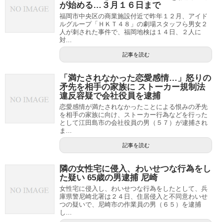
が始める…３月１６日まで
福岡市中央区の商業施設付近で昨年１２月、アイド
ルグループ「ＨＫＴ４８」の劇場スタッフら男女２
人が刺された事件で、福岡地検は１４日、２人に
対...
記事を読む
「満たされなかった恋愛感情…」怒りの
矛先を相手の家族に ストーカー規制法
違反容疑で会社役員を逮捕
恋愛感情が満たされなかったことによる恨みの矛先
を相手の家族に向け、ストーカー行為などを行った
として江田島市の会社役員の男（５７）が逮捕され
ま...
記事を読む
隣の女性宅に侵入、わいせつな行為をし
た疑い 65歳の男逮捕 尼崎
女性宅に侵入し、わいせつな行為をしたとして、兵
庫県警尼崎北署は２４日、住居侵入と不同意わいせ
つの疑いで、尼崎市の作業員の男（６５）を逮捕
し...