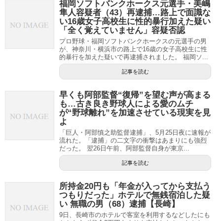
福岡ソフトバンクホークス元選手・美嶋
隼人容疑者（43）再逮捕…路上で面識な
い16歳女子高校生に性的暴行加えた疑い
「全く覚えていません」容疑否認
プロ野球・福岡ソフトバンクホークスの元選手の男
が、神奈川・横浜市の路上で16歳の女子高校生に性
的暴行を加えた疑いで再逮捕されました。 福岡ソ...
記事を読む
早くも阿部監督“復帰”を望む声が高まる
も…古き良き野球人による愛のムチ
が“野球離れ”を加速させている現実を見
よ
「巨人・阿部慎之助監督逮捕」、5月25日夜に速報が
流れた。「逮捕」の二文字の衝撃はあまりにも強烈
だった。 翌26日午前、阿部監督自身が東京...
記事を読む
所持金20円も「年金が入ってから支払う
つもりだった」ホテルで無銭宿泊した疑
い 無職の男（68）逮捕【長崎】
9日、長崎市のホテルで客室を利用するなどしたにも