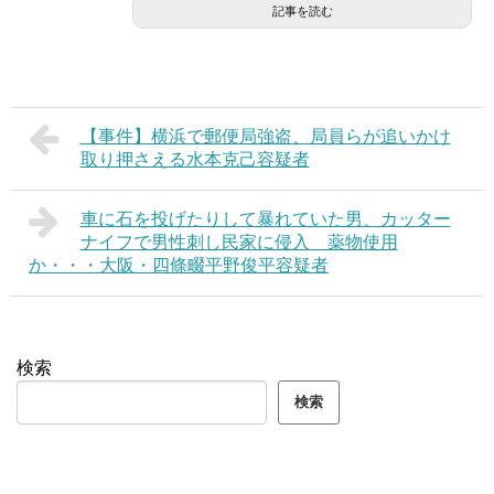
記事を読む
【事件】横浜で郵便局強盗、局員らが追いかけ
取り押さえる水本克己容疑者
車に石を投げたりして暴れていた男、カッター
ナイフで男性刺し民家に侵入 薬物使用
か・・・大阪・四條畷平野俊平容疑者
検索
検索