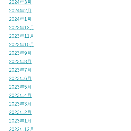
2024年3月
2024年2月
2024年1月
2023年12月
2023年11月
2023年10月
2023年9月
2023年8月
2023年7月
2023年6月
2023年5月
2023年4月
2023年3月
2023年2月
2023年1月
2022年12月