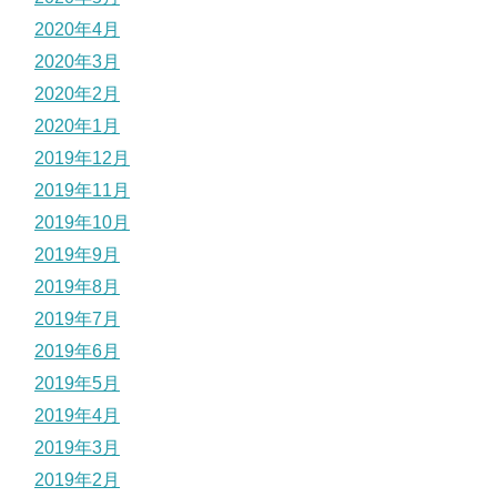
2020年4月
2020年3月
2020年2月
2020年1月
2019年12月
2019年11月
2019年10月
2019年9月
2019年8月
2019年7月
2019年6月
2019年5月
2019年4月
2019年3月
2019年2月