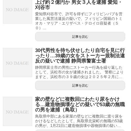
上げ約２億円か 男女３人を逮捕 愛知・
刈谷市
愛知県刈谷市で、許可を得ずにフィリピンパブを営
業した風営法違反の疑いで、フィリピン国籍のトミ
オカ・マリア・エリザベス・テロイロ容疑者（５
０）...
記事を読む
30代男性を待ち伏せしたり自宅を見に行
ったり…39歳の女をストーカー規制法違
反の疑いで逮捕 静岡県警富士署
静岡県富士市の男性にストーカー行為を繰り返した
として、浜松市の女が逮捕されました。 警察により
ますと、浜松市の３９歳の女は２０２５年２月に...
記事を読む
家の壁などに複数回にわたり尿をかけ
る…建造物損壊などの疑いで53歳の無職
の男を逮捕（鳥取）
鳥取県中部にある家屋の壁などに複数回に渡り尿を
かけるなどしたとして、鳥取県北栄町の無職の53歳
の男が、1月21日に建造物損壊や器物損壊の疑い...