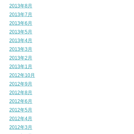
2013年8月
2013年7月
2013年6月
2013年5月
2013年4月
2013年3月
2013年2月
2013年1月
2012年10月
2012年9月
2012年8月
2012年6月
2012年5月
2012年4月
2012年3月