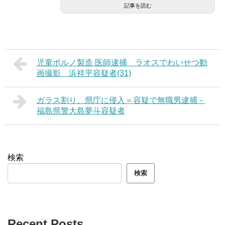
記事を読む
児童ポルノ製造 医師逮捕 ラオスでわいせつ動
画撮影 浜祥平容疑者(31)
ガラス割り、県庁に侵入＝容疑で無職男逮捕－
福島県警大島夢斗容疑者
検索
検索
Recent Posts