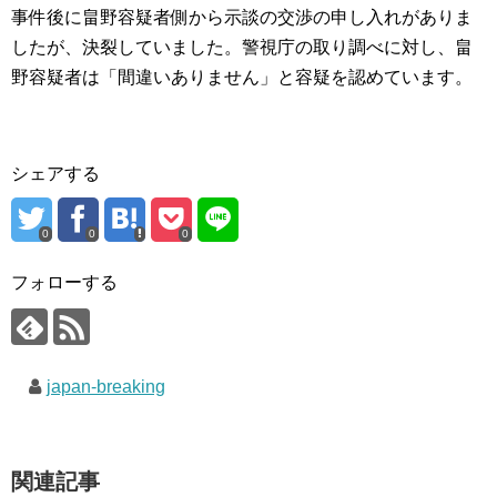
事件後に畠野容疑者側から示談の交渉の申し入れがありま
したが、決裂していました。警視庁の取り調べに対し、畠
野容疑者は「間違いありません」と容疑を認めています。
シェアする
0
0
0
フォローする
japan-breaking
関連記事