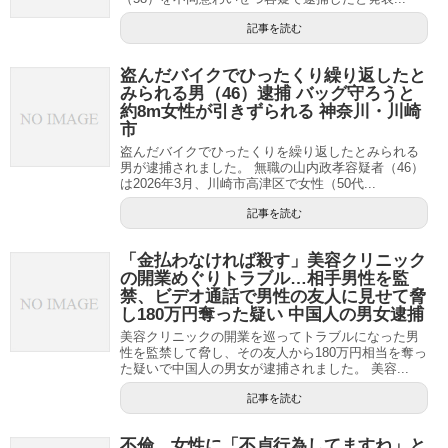
記事を読む
盗んだバイクでひったくり繰り返したと
みられる男（46）逮捕 バッグ守ろうと
約8m女性が引きずられる 神奈川・川崎
市
盗んだバイクでひったくりを繰り返したとみられる
男が逮捕されました。 無職の山内政孝容疑者（46）
は2026年3月、川崎市高津区で女性（50代...
記事を読む
「金払わなければ殺す」美容クリニック
の開業めぐりトラブル…相手男性を監
禁、ビデオ通話で男性の友人に見せて脅
し180万円奪った疑い 中国人の男女逮捕
美容クリニックの開業を巡ってトラブルになった男
性を監禁して脅し、その友人から180万円相当を奪っ
た疑いで中国人の男女が逮捕されました。 美容...
記事を読む
不倫…女性に「不貞行為してますね」と