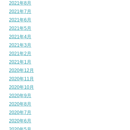
2021年8月
2021年7月
2021年6月
2021年5月
2021年4月
2021年3月
2021年2月
2021年1月
2020年12月
2020年11月
2020年10月
2020年9月
2020年8月
2020年7月
2020年6月
2020年5月