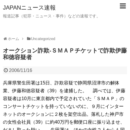
JAPANニュース速報
報道記事（犯罪・ニュース・事件）などの速報です。
ホーム
Uncategorized
オークション詐欺-ＳＭＡＰチケットで詐欺伊藤
和徳容疑者
2006/11/16
兵庫県警生田署は15日、詐欺容疑で静岡県沼津市の解体
業、伊藤和徳容疑者（39）を逮捕した。 調べでは、伊藤
容疑者は10月に東京都内で予定されていた「ＳＭＡＰ」の
コンサートチケットを持っていないのに、９月にインター
ネットのオークションに２枚を架空出品。落札した神戸市
の女性会社員（39）に約40万円を郵便口座に振り込ませ、
だまし取った疑い。 生田署は、ほかの女性２人からも同