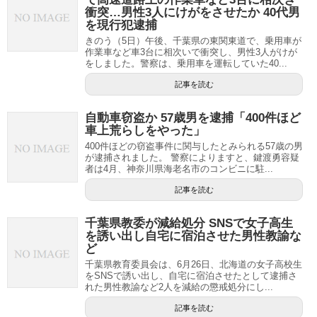
衝突…男性3人にけがをさせたか 40代男
を現行犯逮捕
きのう（5日）午後、千葉県の東関東道で、乗用車が
作業車など車3台に相次いで衝突し、男性3人がけが
をしました。警察は、乗用車を運転していた40...
記事を読む
自動車窃盗か 57歳男を逮捕「400件ほど
車上荒らしをやった」
400件ほどの窃盗事件に関与したとみられる57歳の男
が逮捕されました。 警察によりますと、鍵渡勇容疑
者は4月、神奈川県海老名市のコンビニに駐...
記事を読む
千葉県教委が減給処分 SNSで女子高生
を誘い出し自宅に宿泊させた男性教諭な
ど
千葉県教育委員会は、6月26日、北海道の女子高校生
をSNSで誘い出し、自宅に宿泊させたとして逮捕さ
れた男性教諭など2人を減給の懲戒処分にし...
記事を読む