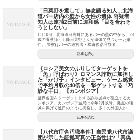
「日菜野を返して」無念語る知人…北海
道バー店内の壁から女性の遺体 容疑者
知人は逮捕2日前に違和感「目を合わそ
うとしない」
1月10日、北海道日高町にあるバーの壁の中から、28
歳の看護師・工藤日菜野さんが遺体で見つかった事
件。 警察はバーの経営者・松倉俊彦容疑者...
記事を読む
《ロシア美女のふりしてターゲットを
「魚」呼ばわり》ロマンス詐欺に加担し
た「かけ子」インタビュー、ゲーム感覚
で平均月収の40倍を一撃ゲットする「巧
妙な手口」【カンボジア】
世界各国をターゲットとする詐欺拠点が乱立するカ
ンボジア。カンボジア当局は今年2月以降、拠点の壊
滅を掲げて連日のように摘発し、多くの外国人か...
記事を読む
【八代市庁舎汚職事件】自民党八代市議
団が示した証拠写真の正当性は?「真偽