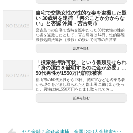
自宅で交際女性の性的な姿を盗撮した疑
い 30歳男を逮捕 「何のことか分からな
い」と否認 沖縄・宮古島市
宮古島市の自宅で当時交際中だった30代女性の性的
な姿を盗撮したとして、宮古島署は14日、性的姿態
撮影処罰法違反（撮影）の疑いで同市の自営業...
記事を読む
「捜索差押許可状」という書類見せられ
「身の潔白を証明するのに金が必要」…
50代男性が1550万円詐欺被害
郡山市の50代男性から28日、警察官などを名乗る者
から現金をだまし取られたと郡山署に届け出があっ
た。男性は約1550万円をだまし取られてお...
記事を読む
ヤミ金融７容疑者逮捕、全国1300人余被害か・