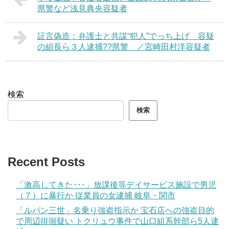
県警など浅見典央容疑者
証言偽造：弁護士と共謀“犯人”でっち上げ 容疑
の組長ら３人逮捕??県警 ／宮崎田村洋容疑者
検索
検索
Recent Posts
「激高してきた･･･」放課後等デイサービス施設で男児
（７）に暴行か 従業員の女逮捕 岐阜・関市
「ルパン三世」名乗り強盗指示か 宝石店への強盗目的
で周辺徘徊疑い トクリュウ事件で山口組系幹部ら5人逮