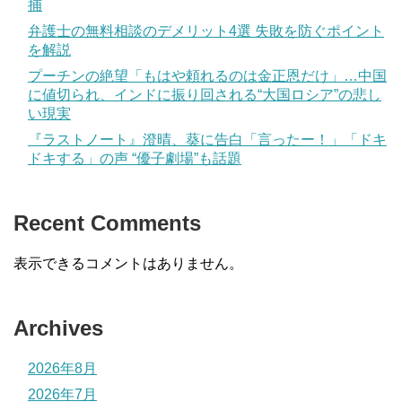
捕
弁護士の無料相談のデメリット4選 失敗を防ぐポイント
を解説
プーチンの絶望「もはや頼れるのは金正恩だけ」…中国
に値切られ、インドに振り回される“大国ロシア”の悲し
い現実
『ラストノート』澄晴、葵に告白「言ったー！」「ドキ
ドキする」の声 “優子劇場”も話題
Recent Comments
表示できるコメントはありません。
Archives
2026年8月
2026年7月