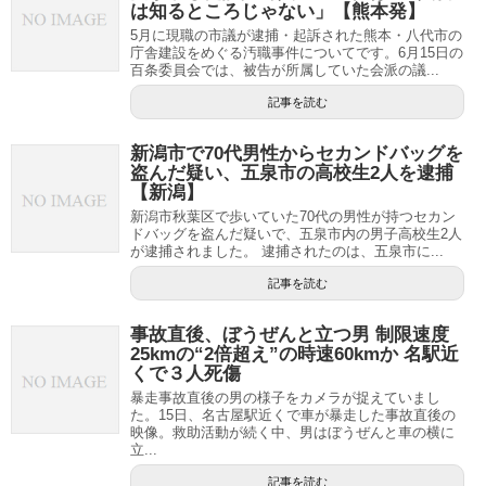
は知るところじゃない」【熊本発】
5月に現職の市議が逮捕・起訴された熊本・八代市の
庁舎建設をめぐる汚職事件についてです。6月15日の
百条委員会では、被告が所属していた会派の議...
記事を読む
新潟市で70代男性からセカンドバッグを
盗んだ疑い、五泉市の高校生2人を逮捕
【新潟】
新潟市秋葉区で歩いていた70代の男性が持つセカン
ドバッグを盗んだ疑いで、五泉市内の男子高校生2人
が逮捕されました。 逮捕されたのは、五泉市に...
記事を読む
事故直後、ぼうぜんと立つ男 制限速度
25kmの“2倍超え”の時速60kmか 名駅近
くで３人死傷
暴走事故直後の男の様子をカメラが捉えていまし
た。15日、名古屋駅近くで車が暴走した事故直後の
映像。救助活動が続く中、男はぼうぜんと車の横に
立...
記事を読む