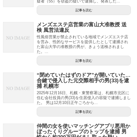
疑者（55）を窃盗の疑いで逮捕し、発表した...
記事を読む
メンズエステ店営業の富山大准教授 送
検 風営法違反
性風俗営業が禁止されている地域でメンズエステ店
を営み、性的なサービスを提供したとして逮捕され
た富山大学の准教授の男が、きょう送検されまし
た。...
記事を読む
“閉めていたはずのドア”が開いていた…
合鍵で侵入した元交際相手の男(33)を逮
捕 札幌市
2025年12月16日、札幌・東警察署は、札幌市北区に
住む会社役員の男(33)を住居侵入の容疑で逮捕しまし
た。 男は12月10日正午ごろから...
記事を読む
仲間の女を使いマッチングアプリ悪用か
ぼったくりグループのトップを逮捕 男