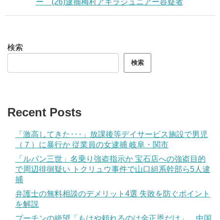
ー (26)逮捕梅村アキラジュニアー容疑者
検索
検索
Recent Posts
「激高してきた･･･」放課後等デイサービス施設で男児
（７）に暴行か 従業員の女逮捕 岐阜・関市
「ルパン三世」名乗り強盗指示か 宝石店への強盗目的
で周辺徘徊疑い トクリュウ事件で山口組系幹部ら5人逮
捕
弁護士の無料相談のデメリット4選 失敗を防ぐポイント
を解説
プーチンの絶望「もはや頼れるのは金正恩だけ」…中国