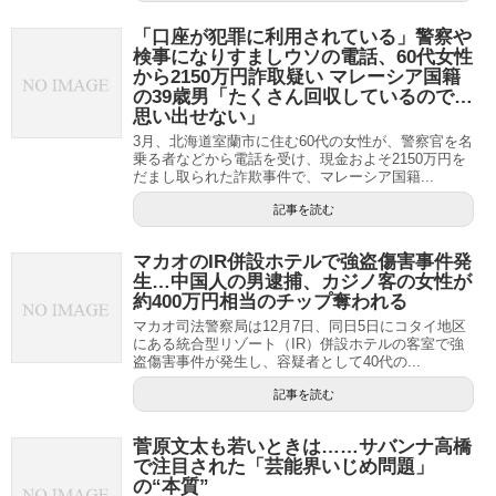
「口座が犯罪に利用されている」警察や
検事になりすましウソの電話、60代女性
から2150万円詐取疑い マレーシア国籍
の39歳男「たくさん回収しているので…
思い出せない」
3月、北海道室蘭市に住む60代の女性が、警察官を名
乗る者などから電話を受け、現金およそ2150万円を
だまし取られた詐欺事件で、マレーシア国籍...
記事を読む
マカオのIR併設ホテルで強盗傷害事件発
生…中国人の男逮捕、カジノ客の女性が
約400万円相当のチップ奪われる
マカオ司法警察局は12月7日、同日5日にコタイ地区
にある統合型リゾート（IR）併設ホテルの客室で強
盗傷害事件が発生し、容疑者として40代の...
記事を読む
菅原文太も若いときは……サバンナ高橋
で注目された「芸能界いじめ問題」
の“本質”