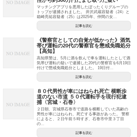
性から約300万円だまし取った疑い
マッチングアプリを悪用したぼったくりグループの
トップが逮捕されました。 井沢武蔵容疑者（24）と
箱崎亮祐容疑者（25）は2025年、仲間の女...
記事を読む
《警察官としての自覚が低かった》酒気
帯び運転の20代の警察官を懲戒免職処分
【高知】
高知県警は、5月に酒を飲んで車を運転したとして酒
気帯び運転の疑いで逮捕した20代の警察官を6月19日
付けで懲戒免職処分としました。 19日付...
記事を読む
８０代男性が車にはねられ死亡 横断歩
道のない市道 ５０代運転手を現行犯逮
捕〈宮城・石巻〉
２日朝、宮城県石巻市で道路を横断していた高齢の
男性が車にはねられ、死亡する事故があった。 警察
によると、２日午前５時すぎ、石巻市中里３丁目
の...
記事を読む