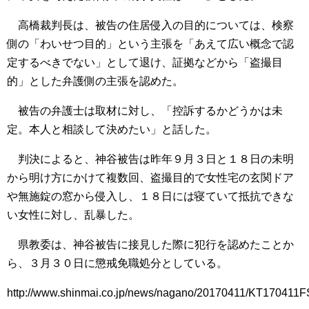
高橋裁判長は、被告の住居侵入の目的については、検察
側の「わいせつ目的」という主張を「あえて広い概念で認
定するべきでない」として退け、証拠などから「盗撮目
的」とした弁護側の主張を認めた。
被告の弁護士は取材に対し、「控訴するかどうかは未
定。本人と相談して決めたい」と話した。
判決によると、神谷被告は昨年９月３日と１８日の未明
から明け方にかけて複数回、盗撮目的で女性宅の玄関ドア
や無施錠の窓から侵入し、１８日には寝ていて抵抗できな
い女性に対し、乱暴した。
県教委は、神谷被告に接見した際に犯行を認めたことか
ら、３月３０日に懲戒免職処分としている。
http://www.shinmai.co.jp/news/nagano/20170411/KT170411