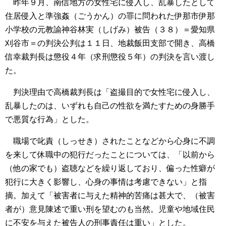
昨年９月、南信地方の女性宅に侵入し、乱暴したとして
住居侵入と準強姦（ごうかん）の罪に問われた伊那市伊那
小学校の元教諭神谷林実（しげみ）被告（３８）＝愛知県
刈谷市＝の判決公判は１１日、地裁飯田支部で開き、高橋
信幸裁判長は懲役４年（求刑懲役５年）の判決を言い渡し
た。
判決理由で高橋裁判長は「盗撮目的で女性宅に侵入し、
乱暴したのは、いずれも自己の性欲を満たすための身勝手
で悪質な行為」とした。
職場で叱責（しっせき）されたことなどから心身に不調
を来して休職中の犯行だったことについては、「以前から
（他の家でも）盗聴などを繰り返しており、偏った性癖が
犯行に大きく影響し、心身の事情は考慮できない」と指
摘。加えて「被害者に与えた精神的苦痛は甚大で、（被害
者が）意見陳述で重い刑を望むのも当然。児童や地域住民
に不安を与えた被告人の刑事責任は重い」とした。