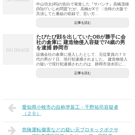
中山功太(45)の告白で発覚した『サバンナ』高橋茂雄
(50)の“いじめ問題”だが、高橋がXで 〈当時の大阪で
共演してた番組の収録で、言い方...
記事を読む
たびたび顔を出していたOBが勝手に会
社の倉庫に 建造物侵入容疑で74歳の男
を逮捕 静岡市
設備会社の倉庫に侵入したとして、元従業員の７０
代の男が７日、現行犯逮捕されました。 建造物侵入
の疑いで現行犯逮捕されたのは、静岡市清水区に...
記事を読む
愛知県小牧市の自称塗装工・千野祐司容疑者
（２０）
危険運転傷害などの疑い元プロキックボクサ