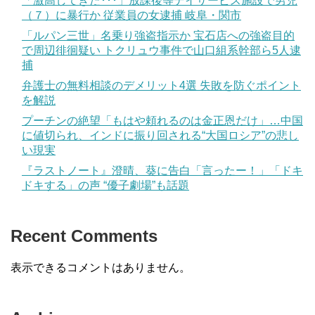
「激高してきた･･･」放課後等デイサービス施設で男児
（７）に暴行か 従業員の女逮捕 岐阜・関市
「ルパン三世」名乗り強盗指示か 宝石店への強盗目的
で周辺徘徊疑い トクリュウ事件で山口組系幹部ら5人逮
捕
弁護士の無料相談のデメリット4選 失敗を防ぐポイント
を解説
プーチンの絶望「もはや頼れるのは金正恩だけ」…中国
に値切られ、インドに振り回される“大国ロシア”の悲し
い現実
『ラストノート』澄晴、葵に告白「言ったー！」「ドキ
ドキする」の声 “優子劇場”も話題
Recent Comments
表示できるコメントはありません。