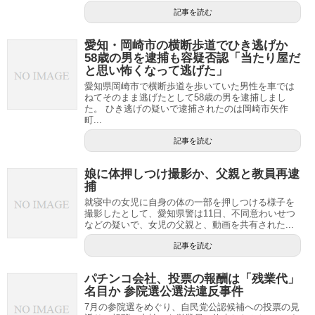
記事を読む
愛知・岡崎市の横断歩道でひき逃げか
58歳の男を逮捕も容疑否認「当たり屋だ
と思い怖くなって逃げた」
愛知県岡崎市で横断歩道を歩いていた男性を車では
ねてそのまま逃げたとして58歳の男を逮捕しまし
た。 ひき逃げの疑いで逮捕されたのは岡崎市矢作
町...
記事を読む
娘に体押しつけ撮影か、父親と教員再逮
捕
就寝中の女児に自身の体の一部を押しつける様子を
撮影したとして、愛知県警は11日、不同意わいせつ
などの疑いで、女児の父親と、動画を共有された...
記事を読む
パチンコ会社、投票の報酬は「残業代」
名目か 参院選公選法違反事件
7月の参院選をめぐり、自民党公認候補への投票の見