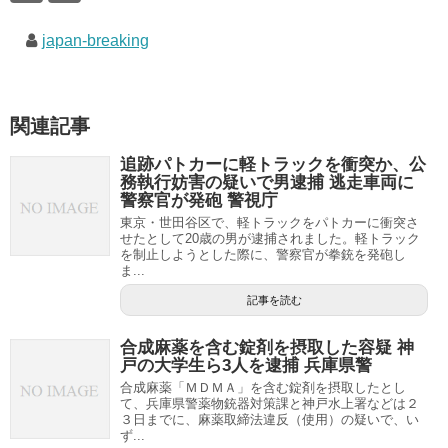
japan-breaking
関連記事
追跡パトカーに軽トラックを衝突か、公
務執行妨害の疑いで男逮捕 逃走車両に
警察官が発砲 警視庁
東京・世田谷区で、軽トラックをパトカーに衝突さ
せたとして20歳の男が逮捕されました。軽トラック
を制止しようとした際に、警察官が拳銃を発砲し
ま...
記事を読む
合成麻薬を含む錠剤を摂取した容疑 神
戸の大学生ら3人を逮捕 兵庫県警
合成麻薬「ＭＤＭＡ」を含む錠剤を摂取したとし
て、兵庫県警薬物銃器対策課と神戸水上署などは２
３日までに、麻薬取締法違反（使用）の疑いで、い
ず...