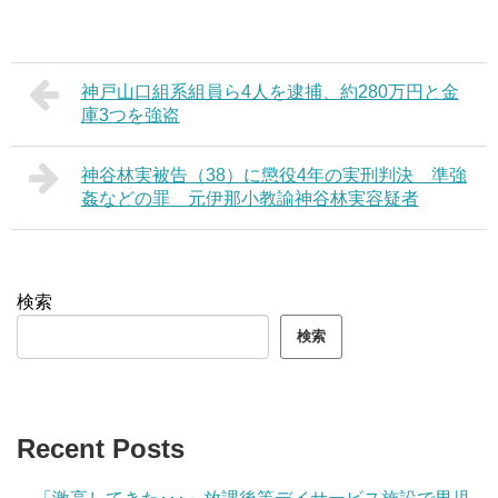
神戸山口組系組員ら4人を逮捕、約280万円と金
庫3つを強盗
神谷林実被告（38）に懲役4年の実刑判決 準強
姦などの罪 元伊那小教諭神谷林実容疑者
検索
検索
Recent Posts