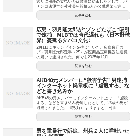
返りに報酬の支払いを従業員に約束したとして、パ
チンコ店運営会社社長ら幹部6人が公職選挙法違...
記事を読む
広島・羽月隆太郎が“ゾンビたばこ”吸引
で逮捕、MLBでは時代遅れも〈日本野球
界に蔓延るタバコ文化〉
2月1日にキャンプインを控えていた、広島東洋カー
プ・羽月隆太郎選手（25）が医薬品医療機器法違反
の疑いで逮捕された。何でも2025年12月...
記事を読む
AKB48元メンバーに“殺害予告” 男逮捕
インターネット掲示板に「虐殺する」な
どと書き込みか
AKB48の元メンバーにインターネット上で、「虐殺
する」などと書き込み脅迫したとして、26歳の男が
逮捕されました。 警視庁によりますと、村田...
記事を読む
男を重暴行で訴追、州兵２人に唾吐いた