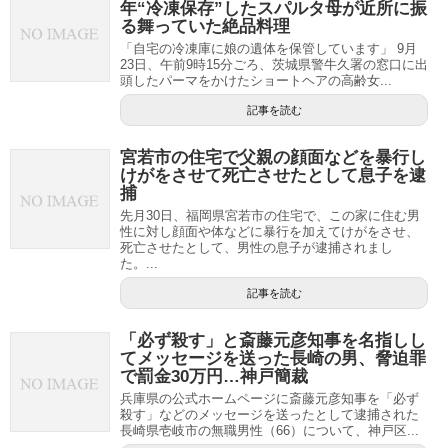
年“冷凍保存”したスパルタ母が近所に振
る舞っていた絶品料理
「自宅の冷凍庫に娘の遺体を保管しています」 9月
23日、午前9時15分ごろ、茨城県警牛久署の窓口に出
頭したパーマをかけたショートヘアの高齢女...
記事を読む
宮若市の住宅で父親の顔面などを暴行し
けがをさせて死亡させたとして息子を逮
捕
先月30日、福岡県宮若市の住宅で、この家に住む男
性に対し顔面や体などに暴行を加えてけがをさせ、
死亡させたとして、男性の息子が逮捕されまし
た。...
記事を読む
「必ず殺す」と斎藤元彦知事を名指しし
てメッセージを送った長崎の男、脅迫罪
で罰金30万円…神戸簡裁
兵庫県の公式ホームページに斎藤元彦知事を「必ず
殺す」などのメッセージを送ったとして逮捕された
長崎県壱岐市の無職男性（66）について、神戸区...