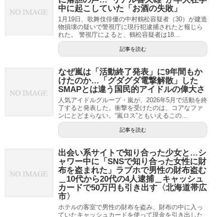
中に起こしていた「お酒の失敗」
1月19日、歌舞伎俳優の中村鶴松容疑者（30）が建造
物損壊の疑いで警視庁に現行犯逮捕されたと報じら
れた。 警視庁によると、鶴松容疑者は18...
記事を読む
なぜ嵐は「活動終了発表」に9年間もか
けたのか…「グダグダ電撃解散」した
SMAPとは違う国民的アイドルの偉大さ
人気アイドルグループ・嵐が、2026年5月で活動を終
了すると発表した。衝撃を受けたのは、コアなファ
ンにとどまらない。“嵐ロス”ともいえるこの...
記事を読む
出会い系サイトで知り合った少女と…シ
ャワー中に「SNSで知り合った女性に財
布を盗まれた」ラブホで男性の財布盗む
＿10代から20代の4人逮捕＿キャッシュ
カードで50万円も引き出す〈北海道帯広
市〉
ホテルの客室で男性の財布を盗み、財布の中に入っ
ていたキャッシュカードを使って現金を引き出した