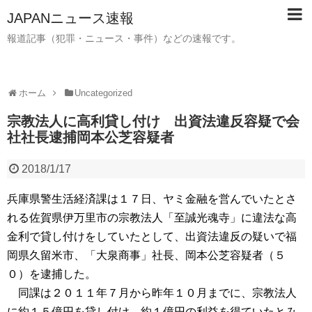
JAPANニュース速報
報道記事（犯罪・ニュース・事件）などの速報です。
ホーム
Uncategorized
宗教法人に高利貸し付け 出資法違反容疑で会
社社長逮捕岡本公芝容疑者
2018/1/17
兵庫県警生活経済課は１７日、ヤミ金融を営んでいたとさ
れる佐賀県伊万里市の宗教法人「至誠光魂寺」に違法な高
金利で貸し付けをしていたとして、出資法違反の疑いで福
岡県久留米市、「大泉商事」社長、岡本公芝容疑者（５
０）を逮捕した。
同課は２０１１年７月から昨年１０月までに、宗教法人
に約１５億円を貸し付け、約１億円の利益を得ていたとみ