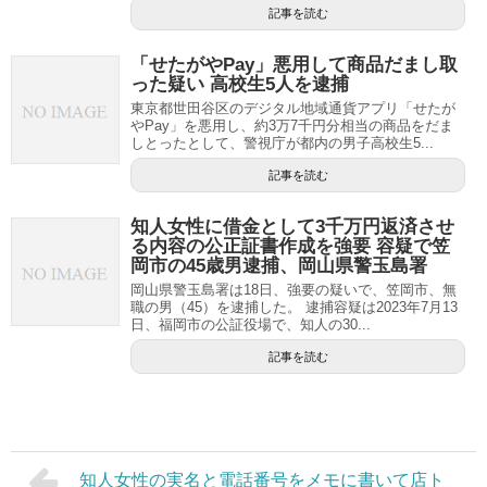
記事を読む
「せたがやPay」悪用して商品だまし取
った疑い 高校生5人を逮捕
東京都世田谷区のデジタル地域通貨アプリ「せたが
やPay」を悪用し、約3万7千円分相当の商品をだま
しとったとして、警視庁が都内の男子高校生5...
記事を読む
知人女性に借金として3千万円返済させ
る内容の公正証書作成を強要 容疑で笠
岡市の45歳男逮捕、岡山県警玉島署
岡山県警玉島署は18日、強要の疑いで、笠岡市、無
職の男（45）を逮捕した。 逮捕容疑は2023年7月13
日、福岡市の公証役場で、知人の30...
記事を読む
知人女性の実名と電話番号をメモに書いて店ト