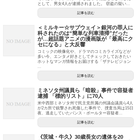
として、男女4人が逮捕されました。 窃盗の疑い...
記事を読む
＜ミルキー☆サブウェイ＞銀河の罪人に
科されたのは“簡単な列車清掃”だった
が…超話題アニメの漫画版が「最高にク
セになる」と大反響
コミックの映像化や、ドラマのコミカライズなどが
多い今、エンタメ好きとしてチェックしておきたい
ホットなマンガ情報をお届けする「ザテレビジョン
...
記事を読む
ミネソタ州議員ら「暗殺」事件で容疑者
逮捕 「標的リスト」に70人
米中西部ミネソタ州で民主党所属の州議会議員ら4人
が2カ所で銃撃され死傷した事件で、捜査当局は15日
夜、逃走していたバンス・ボールター容疑者...
記事を読む
《茨城・牛久》30歳長女の遺体を20