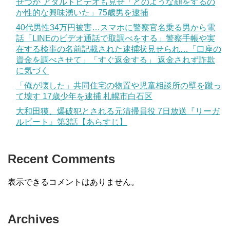
せつか アダルトビデオも見せ「どのような顔をするの
か性的な興味湧いた」75歳男を逮捕
40代男性34万円被害…スマホに警察官名乗る男から電
話「LINEのビデオ通話で取調べをする」警察手帳や実
在する検事の名前記載された逮捕状見せられ…「口座の
資金を調べさせて」「すぐ返金する」 返金されず詐欺
に気づく
「俺が壊した」共同住宅の物置や児童相談所の壁を蹴っ
て壊す 17歳少年を逮捕 札幌市白石区
大和田獏、爆破犯とされる元清掃員役 7日放送『リーガ
ルビート』第3話【あらすじ】
Recent Comments
表示できるコメントはありません。
Archives