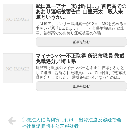
武田真一アナ「実は昨日…」首都高での
あおり運転被害告白 山里亮太「殺人未
遂というか…」
元NHKアナウンサー武田真一が12日、MCを務める日
本テレビ系「DayDay．」（月～金曜午前9時）に出
演。首都高でのあおり運転被害の体験...
記事を読む
マイナンバー不正取得 所沢市職員 懲戒
免職処分／埼玉県
所沢市は親族のマイナンバーを不正に取得するなど
して逮捕、起訴された職員について8日付けで懲戒免
職処分としました。 懲戒免職処分となったのは...
記事を読む
宗教法人に高利貸し付け 出資法違反容疑で会
社社長逮捕岡本公芝容疑者