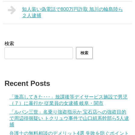
知人装い偽電話で800万円詐取 旭川の輪島陸ら
２人逮捕
検索
検索
Recent Posts
「激高してきた･･･」放課後等デイサービス施設で男児
（７）に暴行か 従業員の女逮捕 岐阜・関市
「ルパン三世」名乗り強盗指示か 宝石店への強盗目的
で周辺徘徊疑い トクリュウ事件で山口組系幹部ら5人逮
捕
弁護士の無料相談のデメリット4選 失敗を防ぐポイント