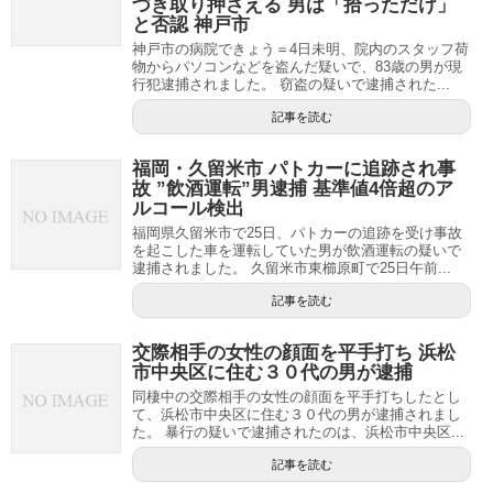
づき取り押さえる 男は「拾っただけ」
と否認 神戸市
神戸市の病院できょう＝4日未明、院内のスタッフ荷
物からパソコンなどを盗んだ疑いで、83歳の男が現
行犯逮捕されました。 窃盗の疑いで逮捕された...
記事を読む
福岡・久留米市 パトカーに追跡され事
故 ”飲酒運転”男逮捕 基準値4倍超のア
ルコール検出
福岡県久留米市で25日、パトカーの追跡を受け事故
を起こした車を運転していた男が飲酒運転の疑いで
逮捕されました。 久留米市東櫛原町で25日午前...
記事を読む
交際相手の女性の顔面を平手打ち 浜松
市中央区に住む３０代の男が逮捕
同棲中の交際相手の女性の顔面を平手打ちしたとし
て、浜松市中央区に住む３０代の男が逮捕されまし
た。 暴行の疑いで逮捕されたのは、浜松市中央区...
記事を読む