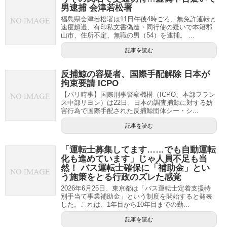
男逮捕 会津若松署
福島県会津若松署は11日午後4時ごろ、無免許運転と
速度超過、有印私文書偽造・同行使の疑いで本籍郡
山市、住所不定、無職の男（54）を逮捕。 ...
記事を読む
反捕鯨の容疑者、国際手配解除 日本が
拘束要請 ICPO
【パリ時事】国際刑事警察機構（ICPO、本部フラン
ス中部リヨン）は22日、日本の調査捕鯨に対する妨
害行為で国際手配された反捕鯨団体シー・シ...
記事を読む
「運転士募集してます……でも自動運転
化も進めています」じゃ人員不足も当
然！ バス運転士確保に「補助金」とい
う施策をとる行政のズレた感覚
2026年6月25日、東京都は「バス運転士定着支援特
別手当て事業補助金」という制度を開始すると発表
した。これは、1年目から10年目までの勤...
記事を読む