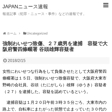
JAPANニュース速報
報道記事（犯罪・ニュース・事件）などの速報です。
ホーム
Uncategorized
強制わいせつ致傷、２７歳男を逮捕 容疑で大
阪府警四條畷署 谷頭雄輝容疑者
2018/2/15
女性にわいせつな行為をして負傷させたとして大阪府警四
條畷署は１５日、強制わいせつ致傷容疑で、大阪府大東市
野崎の会社員、谷頭（たにがしら）雄輝（ゆうき）容疑者
（２７）を逮捕した。容疑を認めているという。
逮捕容疑は１月２０日午前３時３５分ごろ、大東市内の
路上で、自転車にまたがった状態で止まっていた３０代の