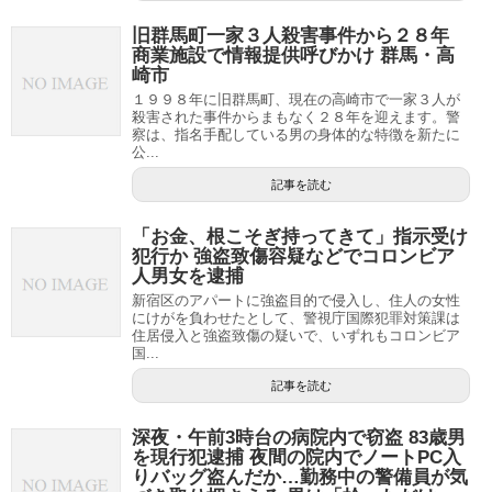
旧群馬町一家３人殺害事件から２８年
商業施設で情報提供呼びかけ 群馬・高
崎市
１９９８年に旧群馬町、現在の高崎市で一家３人が
殺害された事件からまもなく２８年を迎えます。警
察は、指名手配している男の身体的な特徴を新たに
公...
記事を読む
「お金、根こそぎ持ってきて」指示受け
犯行か 強盗致傷容疑などでコロンビア
人男女を逮捕
新宿区のアパートに強盗目的で侵入し、住人の女性
にけがを負わせたとして、警視庁国際犯罪対策課は
住居侵入と強盗致傷の疑いで、いずれもコロンビア
国...
記事を読む
深夜・午前3時台の病院内で窃盗 83歳男
を現行犯逮捕 夜間の院内でノートPC入
りバッグ盗んだか…勤務中の警備員が気