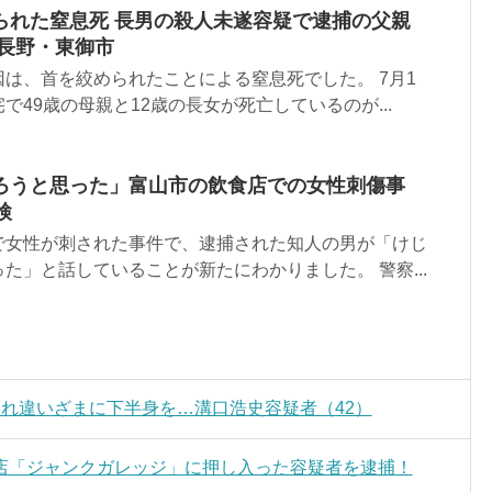
られた窒息死 長男の殺人未遂容疑で逮捕の父親
 長野・東御市
は、首を絞められたことによる窒息死でした。 7月1
で49歳の母親と12歳の長女が死亡しているのが...
ろうと思った」富山市の飲食店での女性刺傷事
検
で女性が刺された事件で、逮捕された知人の男が「けじ
た」と話していることが新たにわかりました。 警察...
れ違いざまに下半身を…溝口浩史容疑者（42）
店「ジャンクガレッジ」に押し入った容疑者を逮捕！