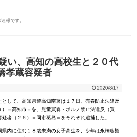
の速報です。
疑い、高知の高校生と２０代
橋孝蔵容疑者
2020/8/17
たとして、高知県警高知南署は１７日、売春防止法違反
８）＝高知市＝を、児童買春・ポルノ禁止法違反（買
容疑者（２６）＝同市葛島＝をそれぞれ逮捕した。
県内に住む１８歳未満の女子高生を、少年は永橋容疑