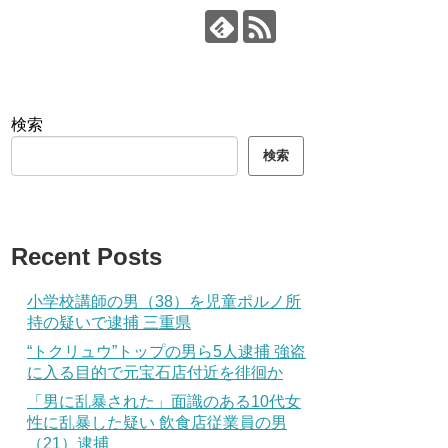
検索
検索
Recent Posts
小学校講師の男（38）を児童ポルノ所
持の疑いで逮捕 三重県
“トクリュウ”トップの男ら5人逮捕 強盗
に入る目的で元宝石店付近を徘徊か
「男に乱暴された」面識のある10代女
性に乱暴した疑い 飲食店従業員の男
（21）逮捕