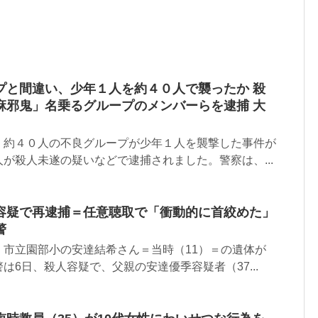
プと間違い、少年１人を約４０人で襲ったか 殺
麻邪鬼」名乗るグループのメンバーらを逮捕 大
、約４０人の不良グループが少年１人を襲撃した事件が
が殺人未遂の疑いなどで逮捕されました。警察は、...
容疑で再逮捕＝任意聴取で「衝動的に首絞めた」
警
、市立園部小の安達結希さん＝当時（11）＝の遺体が
は6日、殺人容疑で、父親の安達優季容疑者（37...