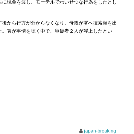
生に現金を渡し、モーテルでわいせつな行為をしたとし
後から行方が分からなくなり、母親が署へ捜索願を出
た。署が事情を聴く中で、容疑者２人が浮上したとい
japan-breaking