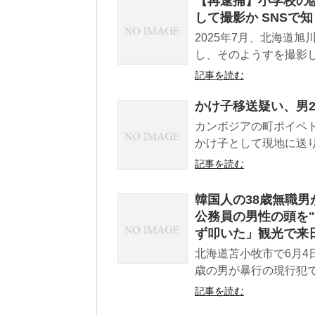
【再逮捕】小学校の臨
して撮影か SNSで
2025年7月、北海道
し、そのようすを撮影し
記事を読む
かけ子移送疑い、男2
カンボジアの町ポイペ
かけ子として現地に送り
記事を読む
韓国人の38歳無職男
公務員の男性の頭を
ず叩いた」観光で来
北海道苫小牧市で6月4
歳の男が暴行の現行犯で逮
記事を読む