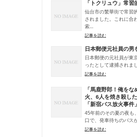
「トクリュウ」常習的
仙台市の繁華街で常習
されました。これに合
索...
記事を読む
日本郵便元社員の男
日本郵便の元社員が東
ったとして逮捕されまし
記事を読む
「馬鹿野郎！俺をな
火、6人を焼き殺し
「新宿バス放火事件」
45年前のその夏の夜も
口で、発車待ちのバスが
記事を読む