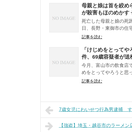
母親と娘は首を絞め
が殺害もほのめかす
死亡した母親と娘の死因
日、長野・東御市の住宅
記事を読む
「けじめをとってや
件、69歳容疑者が送
今月、富山市の飲食店
めをとってやろうと思っ
記事を読む
7歳女児にわいせつ行為男逮捕 す
【強盗】埼玉・越谷市のラーメン