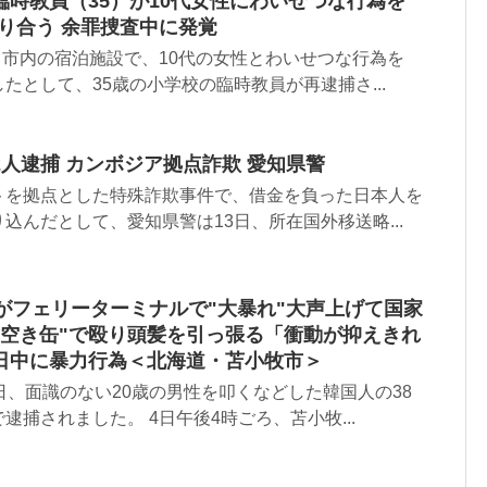
時教員（35）が10代女性にわいせつな行為を
知り合う 余罪捜査中に発覚
旭川市内の宿泊施設で、10代の女性とわいせつな行為を
たとして、35歳の小学校の臨時教員が再逮捕さ...
人逮捕 カンボジア拠点詐欺 愛知県警
トを拠点とした特殊詐欺事件で、借金を負った日本人を
込んだとして、愛知県警は13日、所在国外移送略...
がフェリーターミナルで"大暴れ"大声上げて国家
"空き缶"で殴り頭髪を引っ張る「衝動が抑えきれ
日中に暴力行為＜北海道・苫小牧市＞
日、面識のない20歳の男性を叩くなどした韓国人の38
捕されました。 4日午後4時ごろ、苫小牧...