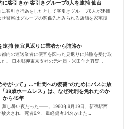
に客引きか 客引きグループ8人を逮捕 仙台
的に客引き行為をしたとして客引きグループ8人が逮捕
わせ警察はグループの関係先とみられる店舗を家宅捜
を逮捕 便宜見返りに業者から賄賂か
京都内の運送業者に便宜を図った見返りに賄賂を受け取
た。 日本郵便東京支社の元社員・米田伸之容疑...
めやがって」…“世間への復讐”のためにバスに放
た「38歳ホームレス」は、なぜ死刑を免れたのか
から45年
、蒸し暑い夜だった――。1980年8月19日、新宿駅西
放火され、死者6名、重軽傷者14名が出た...