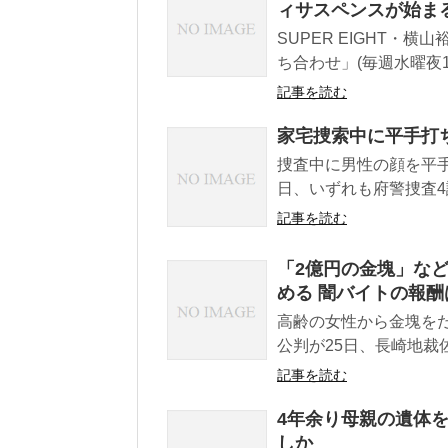
ィサスペンスが始ま
SUPER EIGHT
ち合わせ」(毎週水曜夜11:
記事を読む
家宅捜索中に平手打
捜査中に男性の顔を平
日、いずれも府警捜査4
記事を読む
「2億円の金塊」など
める 闇バイトの報酬
高齢の女性から金塊を
公判が25日、長崎地裁
記事を読む
4年余り母親の遺体を
しか