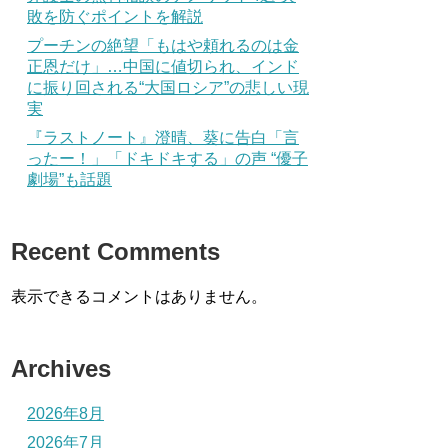
敗を防ぐポイントを解説
プーチンの絶望「もはや頼れるのは金
正恩だけ」…中国に値切られ、インド
に振り回される“大国ロシア”の悲しい現
実
『ラストノート』澄晴、葵に告白「言
ったー！」「ドキドキする」の声 “優子
劇場”も話題
Recent Comments
表示できるコメントはありません。
Archives
2026年8月
2026年7月