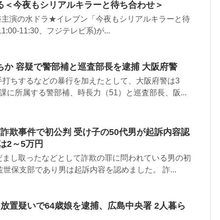
る＜今夜もシリアルキラーと待ち合わせ＞
・横山裕主演の水ドラ★イレブン「今夜もシリアルキラーと待
00-11:30、フジテレビ系)が...
ちか 容疑で警部補と巡査部長を逮捕 大阪府警
手打ちするなどの暴行を加えたとして、大阪府警は3
課に所属する警部補、時長力（51）と巡査部長、阪...
詐欺事件で初公判 受け子の50代男が起訴内容認
は2～5万円
だまし取ったなどとして詐欺の罪に問われている男の初
佐世保支部であり男は起訴内容を認めました。 詐...
放置疑いで64歳娘を逮捕、広島中央署 2人暮ら