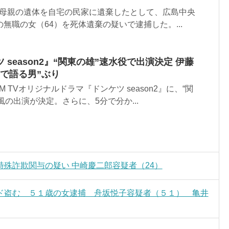
の母親の遺体を自宅の民家に遺棄したとして、広島中央
の無職の女（64）を死体遺棄の疑いで逮捕した。...
season2』“関東の雄”速水役で出演決定 伊藤
で語る男”ぶり
 TVオリジナルドラマ『ドンケツ season2』に、“関
風の出演が決定。さらに、5分で分か...
殊詐欺関与の疑い 中崎慶二郎容疑者（24）
ド盗む ５１歳の女逮捕 舟坂悦子容疑者（５１） 亀井