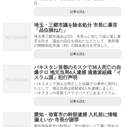
付...
記事を読む
埼玉・三郷市議を除名処分 市長に暴言
「品位損ねた」
埼玉県三郷市議会は3日、市長らに対して繰り返し暴
言を吐き、議会の品位を損ねたなどとして、無所属
の関根和也市議（45）の除名処分を可決した。...
記事を読む
パキスタン首都のモスクで36人死亡の自
爆テロ 地元当局4人逮捕 過激派組織「イ
スラム国」犯行声明
パキスタンで36人が死亡した自爆テロ事件に関与し
たとして、地元当局は容疑者4人を逮捕しました。
パキスタンの首都イスラマバードにあるイスラム...
記事を読む
愛知・弥富市の幹部逮捕 入札前に情報
漏えいか 市長が謝罪
愛知県弥富市の幹部が、市が発注した工事に関する