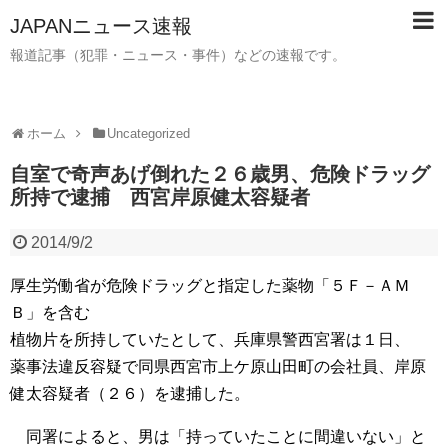
JAPANニュース速報
報道記事（犯罪・ニュース・事件）などの速報です。
ホーム
Uncategorized
自室で奇声あげ倒れた２６歳男、危険ドラッグ
所持で逮捕 西宮岸原健太容疑者
2014/9/2
厚生労働省が危険ドラッグと指定した薬物「５Ｆ－ＡＭ
Ｂ」を含む
植物片を所持していたとして、兵庫県警西宮署は１日、
薬事法違反容疑で同県西宮市上ケ原山田町の会社員、岸原
健太容疑者（２６）を逮捕した。
同署によると、男は「持っていたことに間違いない」と