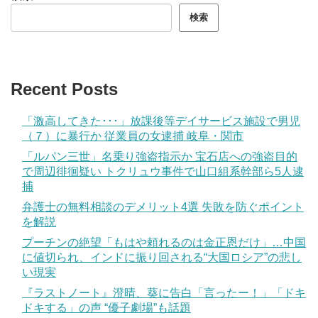
検索
Recent Posts
「激高してきた･･･」放課後等デイサービス施設で男児
（７）に暴行か 従業員の女逮捕 岐阜・関市
「ルパン三世」名乗り強盗指示か 宝石店への強盗目的
で周辺徘徊疑い トクリュウ事件で山口組系幹部ら5人逮
捕
弁護士の無料相談のデメリット4選 失敗を防ぐポイント
を解説
プーチンの絶望「もはや頼れるのは金正恩だけ」…中国
に値切られ、インドに振り回される“大国ロシア”の悲し
い現実
『ラストノート』澄晴、葵に告白「言ったー！」「ドキ
ドキする」の声 “優子劇場”も話題