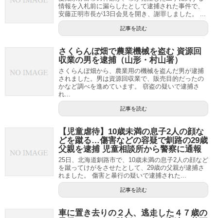
情報を入札前に漏らしたとして逮捕された事件で、
安藤正明市長が13日会見を開き、謝罪しました。 ...
記事を読む
さくらんぼ畑で農業機械を盗む 資源回
収業の男を逮捕（山形・村山署）
さくらんぼ畑から、農業用の機械を盗んだ男が逮捕
されました。男は資源回収業で、販売目的だったの
かなど調べを進めています。 窃盗の疑いで逮捕さ
れ...
記事を読む
【児童虐待】10歳未満の息子2人の顔な
どを蹴る…傷害などの容疑で釧路の29歳
父親を逮捕 児童相談所から警察に通報
25日、北海道釧路市で、10歳未満の息子2人の顔など
を蹴ってけがをさせたとして、29歳の父親が逮捕さ
れました。 傷害と暴行の疑いで逮捕された...
記事を読む
車に置き去りの２人、逃走した４７歳の