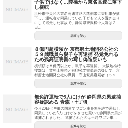
子供ではなく…陸橋から東名高速に落下
し横転
浜松市中央区の東名高速道路の路側帯に乗用車が落
下し、運転者が同乗していた子ども２人を置き去り
にして逃走した事故で、静岡県警浜松中央署は２
日...
記事を読む
８億円超横領か 京都府土地開発公社の
５９歳職員ら親子を再逮捕 発覚免れる
ため残高証明書の写し偽造疑いも
横領額は８億円以上か。親子を再逮捕。 大阪地検特
捜部は、業務上横領と有印私文書偽造の疑いで、京
都府土地開発公社の職員・守山繁美容疑者（５９...
記事を読む
無免許運転で5人にけが 静岡県の男逮捕
容疑認める 青森・七戸町
今月20日七戸町の国道でワゴン車を無免許で運転し
同乗していた5人にけがをさせた疑いで静岡県の男が
逮捕されました。 逮捕されたのは当時ワゴン車...
記事を読む