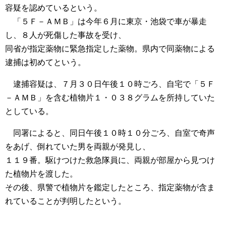
容疑を認めているという。
「５Ｆ－ＡＭＢ」は今年６月に東京・池袋で車が暴走
し、８人が死傷した事故を受け、
同省が指定薬物に緊急指定した薬物。県内で同薬物による
逮捕は初めてという。
逮捕容疑は、７月３０日午後１０時ごろ、自宅で「５Ｆ
－ＡＭＢ」を含む植物片１・０３８グラムを所持していた
としている。
同署によると、同日午後１０時１０分ごろ、自室で奇声
をあげ、倒れていた男を両親が発見し、
１１９番。駆けつけた救急隊員に、両親が部屋から見つけ
た植物片を渡した。
その後、県警で植物片を鑑定したところ、指定薬物が含ま
れていることが判明したという。